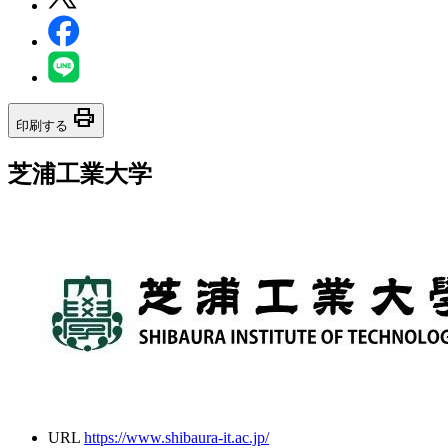
print
印刷する
芝浦工業大学
URL
https://www.shibaura-it.ac.jp/