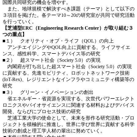
国際共同研究の機会を増やす。
また、地球規模で解決すべき課題（テーマ）として以下の
３項目を掲げた。各テーマ10～20の研究室が共同で研究活動
を行っていく。
【芝浦型ERC（Engineering Research Center）が取り組む３
つの重点】
■１） クオリティ・オブ・ライフ（QOL）の向上
アンチエイジングやQOL向上に貢献する、ライフサイエ
ンス、感性科学、スマートデバイス等の研究
■２） 超スマート社会（Society 5.0）の実現
内閣府が打ち出した超スマート社会（Society 5.0）の実現
に貢献する、先進モビリティ、ロボットネットワーク技術
(IoT-Rex)、レジリエントなインフラやコミュニティ構築等の
研究
■３） グリーン・イノベーションの創出
省エネルギー・省資源を実現する、次世代パワーエレクト
ロニクスやバイオサイエンスに関連する材料およびデバイス
開発、ならびにプロセス技術の研究
芝浦工業大学の使命として、未来を形作る研究活動・プロ
ジェクトを積極的に推進し、世界に学び世界に貢献する科学
技術の創成と理工学人材の輩出に努めていく。