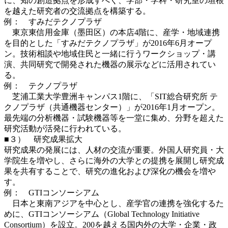
に、知の創造拠点を形成すべく、学部・学科・研究室の垣根
を越えた研究者の交流拠点を構築する。
例： すみだテクノプラザ
東京東信用金庫（墨田区）の本店4階に、産学・地域連携
を目的とした「すみだテクノプラザ」が2016年6月オープ
ン。技術相談や地域住民と一緒に行うワークショップ・講
演、共同研究で開発された機器の展示などに活用されてい
る。
例： テクノプラザ
芝浦工業大学豊洲キャンパス1階に、「SIT総合研究所 テ
クノプラザ（共通機器センター）」が2016年1月オープン。
最先端の分析機器・試験機器等を一堂に集め、分野を超えた
研究活動が活発に行われている。
■３） 研究成果拡大
研究成果の発展には、人材の交流が重要。外国人研究員・大
学院生を増やし、さらに海外の大学との提携を展開し研究成
果を共有することで、研究の進化および深化の機会を増や
す。
例： GTIコンソーシアム
日本と東南アジアを中心とし、産学官の連携を強化するた
めに、GTIコンソーシアム（Global Technology Initiative
Consortium）を設立。200を越える国内外の大学・企業・政