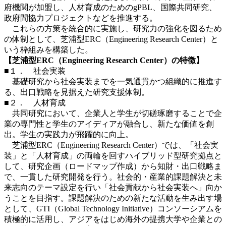
府機関が加盟し、人材育成のためのgPBL、国際共同研究、
政府間協力プロジェクトなどを推進する。
これらの方策を統合的に実施し、研究力の強化を図るため
の体制として、芝浦型ERC（Engineering Research Center）と
いう枠組みを構築した。
【芝浦型ERC（Engineering Research Center）の特徴】
■１． 社会実装
基礎研究から社会実装までを一気通貫かつ組織的に推進す
る、出口戦略を見据えた研究支援体制。
■２． 人材育成
共同研究において、企業人と学生が切磋琢磨することで企
業の専門性と学生のアイディアが融合し、新たな価値を創
出。学生の実践力が飛躍的に向上。
芝浦型ERC（Engineering Research Center）では、「社会実
装」と「人材育成」の両輪を回すハイブリッド型研究拠点と
して、研究企画（ロードマップ作成）から知財・出口戦略ま
で、一貫した研究開発を行う。社会的・産業的課題解決と未
来志向のテーマ設定を行い「社会貢献から社会実装へ」向か
うことを目指す。課題解決のための新たな活動を生み出す場
として、GTI（Global Technology Initiative）コンソーシアムを
積極的に活用し、アジアをはじめ海外の提携大学や企業との