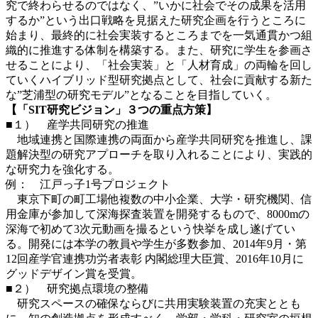
究で終わらせるのではなく、”いかに社会でその成果を活用
するか”という出口戦略を見据えた研究企画を行うところに
始まり、最終的に社会実装するところまでを一気通貫かつ組
織的に推進する体制を構築する。また、研究に学生を参画さ
せることにより、「社会実装」と「人材育成」の両輪を回し
ていくハイブリッド型研究拠点として、社会に貢献する新た
な”芝浦型の研究モデル”となることを目指していく。
【「SIT研究ビジョン」３つの重点方策】
■１） 産学共同研究の推進
地域連携と国際連携の両面から産学共同研究を推進し、課
題解決型の研究アプローチを取り入れることにより、実践的
な研究力を強化する。
例： 江戸っ子1号プロジェクト
東京下町の町工場他複数の中小企業、大学・研究機関、信
用金庫が参加して深海探査装置を開発するもので、8000mの
深海で初めて3次元動画を撮るという快挙を成し遂げてい
る。開発には本学の教員や学生が多数参加、2014年9月・第
12回産学官連携功労者表彰 内閣総理大臣賞、2016年10月に
グッドデザイン賞を受賞。
■２） 研究拠点環境の整備
研究スペースの確保ならびに共用実験装置の充実ととも