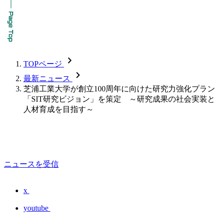
chevron_forward
TOPページ
chevron_forward
最新ニュース
芝浦工業大学が創立100周年に向けた研究力強化プラン
「SIT研究ビジョン」を策定 ～研究成果の社会実装と
人材育成を目指す～
ニュースを受信
x
youtube