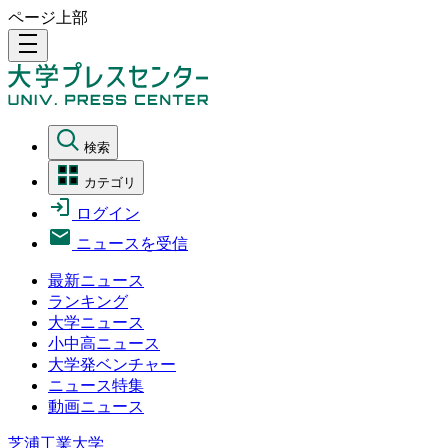
ページ上部
density_medium
検索
カテゴリ
ログイン
ニュースを受信
最新ニュース
ランキング
大学ニュース
小中高ニュース
大学発ベンチャー
ニュース特集
動画ニュース
芝浦工業大学