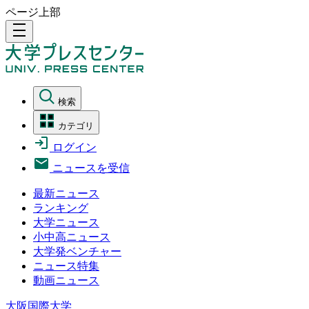
ページ上部
density_medium
検索
カテゴリ
ログイン
ニュースを受信
最新ニュース
ランキング
大学ニュース
小中高ニュース
大学発ベンチャー
ニュース特集
動画ニュース
大阪国際大学