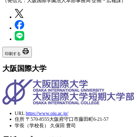
（発信元：大阪国際学園法人本部事務局 企画・広報課）
print
印刷する
大阪国際大学
URL
https://www.oiu.ac.jp/
住所
〒570-8555大阪府守口市藤田町6-21-57
学長（学校長）
久保田 豊司