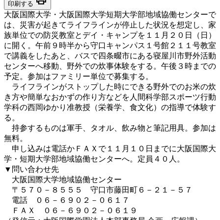
印刷する
大阪国際大学・大阪国際大学短期大学部地域協働センターで
は、災害が起きてライフラインが停止した状況を想定し、家
族単位での防災教室とデイ・キャンプを１１月２０日（日）
に開く。午前９時半から守口キャンパス１号館２１１号教室
で講義をしたあと、バスで四条畷市にある寝屋川市野外活動
センターへ移動、野外での炊事体験をする。午後３時までの
予定。参加はファミリー単位で募集する。
ライフラインがストップした時にできる野外でのお米の炊
き方や簡単なおかずの作り方などを人間科学部スポーツ行動
学科の西岡ゆかり准教授（栄養学、食文化）の指導で体験す
る。
持参するものは軍手、タオル、飲み物と筆記用具。参加は
無料。
申し込みは電話かＦＡＸで１１月１０日までに大阪国際大
学・短期大学部地域協働センターへ。定員４０人。
▼問い合わせ先
大阪国際大学地域協働センター
〒５７０－８５５５ 守口市藤田町６－２１－５７
電話 ０６－６９０２－０６１７
ＦＡＸ ０６－６９０２－０６１９