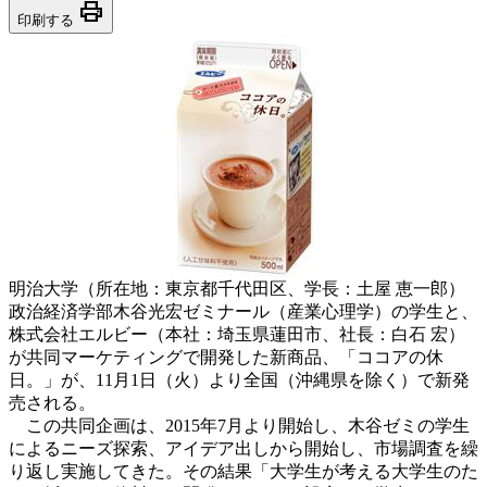
print
印刷する
明治大学（所在地：東京都千代田区、学長：土屋 恵一郎）
政治経済学部木谷光宏ゼミナール（産業心理学）の学生と、
株式会社エルビー（本社：埼玉県蓮田市、社長：白石 宏）
が共同マーケティングで開発した新商品、「ココアの休
日。」が、11月1日（火）より全国（沖縄県を除く）で新発
売される。
この共同企画は、2015年7月より開始し、木谷ゼミの学生
によるニーズ探索、アイデア出しから開始し、市場調査を繰
り返し実施してきた。その結果「大学生が考える大学生のた