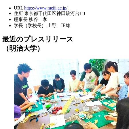
URL
https://www.meiji.ac.jp/
住所
東京都千代田区神田駿河台1-1
理事長
柳谷 孝
学長（学校長）
上野 正雄
最近のプレスリリース
（明治大学）