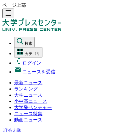
ページ上部
density_medium
検索
カテゴリ
ログイン
ニュースを受信
最新ニュース
ランキング
大学ニュース
小中高ニュース
大学発ベンチャー
ニュース特集
動画ニュース
明治大学