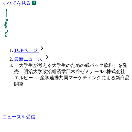
すべてを見る
chevron_forward
TOPページ
chevron_forward
最新ニュース
「大学生が考える大学生のための紙パック飲料」を発
売 明治大学政治経済学部木谷ゼミナール×株式会社
エルビー — 産学連携共同マーケティングによる新商品
開発
ニュースを受信