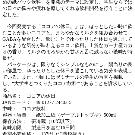
めの紙パック飲料」を開発のテーマに設定し、学生ならでは
の日々の悩みや疲れを癒してくれる飲料開発を行うことに決
定した。
今回発売する「ココアの休日。」は、ほっとしたい時に飲
むことが多いココアと、まろやかなミルクを組み合わせて
GABAを配合した、飲むことでゆったりした休日を過ごして
いるような気分が味わえるココア飲料。上質なガーナ産カカ
オの香り、ミルクのまろやかな甘さと舌に残らない後味が特
長だ。
パッケージは、限りなくシンプルなものにし、陽当りの良
い部屋で、ゆったりとした休日を過ごしている気分を表現し
ている。また、側面にはゼミナールの学生の写真を掲載
し、“大学生とつくったココア飲料”であることを訴求してい
る。
商品名： ココアの休日。
JANコード： 49-01277-24403-5
中味： ココア飲料
容器・容量： 紙加工紙（ゲーブルトップ型）500ml
保存方法： 要冷蔵（10℃以下）
賞味期限： 製造日を含む16日間
希望小売価格： 137円（消費税抜き）