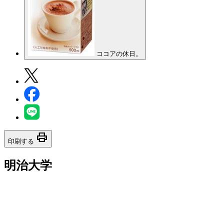
ココアの休日。
print
印刷する
明治大学