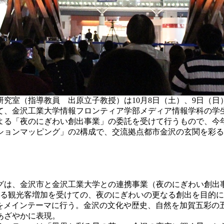
究室（指導教員 出原立子教授）は10月8日（土）、9日（日
て、金沢工業大学情報フロンティア学部メディア情報学科の学
夜のにぎわい創出事業」の委託を受けて行うもので、今年で4回
ションマッピング」の2構成で、交流拠点都市金沢の玄関を彩
は、金沢市と金沢工業大学との連携事業（夜のにぎわい創出事業
よる観光客増加を受けての、夜のにぎわいの更なる創出を目的
i～」をメインテーマに行う。金沢の文化や歴史、自然を加賀五彩
あざやかに表現。