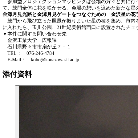
参加型プロジェクションマッピングは会場の方々と共に行う
て、鼓門全体に花を咲かせる。会場の想いを込めた新たな星
金澤月見光路と金澤月見ゲートをつなぐための「金沢星の花
鼓門から飛び立った鳳凰が振りまいた星の種を集め、市内を
に入れたら、玉川公園、21世紀美術館西口に設置されたチ
▼本件に関する問い合わせ先
金沢工業大学 広報課
石川県野々市市扇が丘７－１
TEL： 076-246-4784
E-Mail： koho@kanazawa-it.ac.jp
添付資料