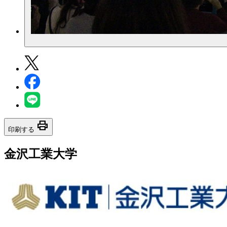
print
印刷する
金沢工業大学