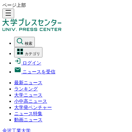
ページ上部
density_medium
検索
カテゴリ
ログイン
ニュースを受信
最新ニュース
ランキング
大学ニュース
小中高ニュース
大学発ベンチャー
ニュース特集
動画ニュース
金沢工業大学