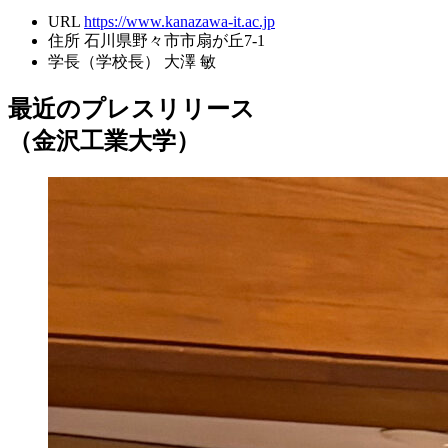
URL
https://www.kanazawa-it.ac.jp
住所
石川県野々市市扇が丘7-1
学長（学校長）
大澤 敏
最近のプレスリリース
（金沢工業大学）