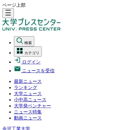
ページ上部
density_medium
検索
カテゴリ
ログイン
ニュースを受信
最新ニュース
ランキング
大学ニュース
小中高ニュース
大学発ベンチャー
ニュース特集
動画ニュース
金沢工業大学