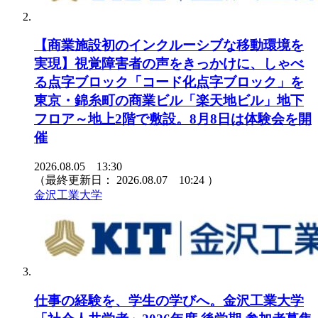
【商業施設初のインクルーシブな移動環境を
実現】視覚障害者の声をきっかけに、しゃべ
る点字ブロック「コード化点字ブロック」を
東京・錦糸町の商業ビル「楽天地ビル」地下
フロア～地上2階で敷設。8月8日は体験会を開
催
2026.08.05 13:30
（最終更新日：
2026.08.07 10:24
）
金沢工業大学
仕事の経験を、学生の学びへ。金沢工業大学