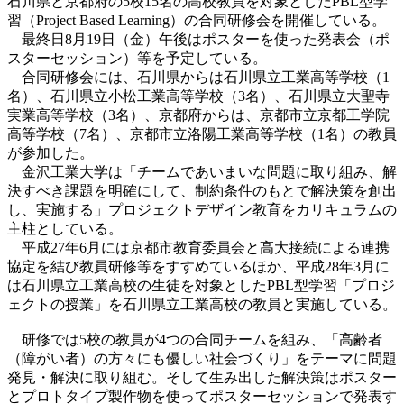
石川県と京都府の5校15名の高校教員を対象としたPBL型学
習（Project Based Learning）の合同研修会を開催している。
最終日8月19日（金）午後はポスターを使った発表会（ポ
スターセッション）等を予定している。
合同研修会には、石川県からは石川県立工業高等学校（1
名）、石川県立小松工業高等学校（3名）、石川県立大聖寺
実業高等学校（3名）、京都府からは、京都市立京都工学院
高等学校（7名）、京都市立洛陽工業高等学校（1名）の教員
が参加した。
金沢工業大学は「チームであいまいな問題に取り組み、解
決すべき課題を明確にして、制約条件のもとで解決策を創出
し、実施する」プロジェクトデザイン教育をカリキュラムの
主柱としている。
平成27年6月には京都市教育委員会と高大接続による連携
協定を結び教員研修等をすすめているほか、平成28年3月に
は石川県立工業高校の生徒を対象としたPBL型学習「プロジ
ェクトの授業」を石川県立工業高校の教員と実施している。
研修では5校の教員が4つの合同チームを組み、「高齢者
（障がい者）の方々にも優しい社会づくり」をテーマに問題
発見・解決に取り組む。そして生み出した解決策はポスター
とプロトタイプ製作物を使ってポスターセッションで発表す