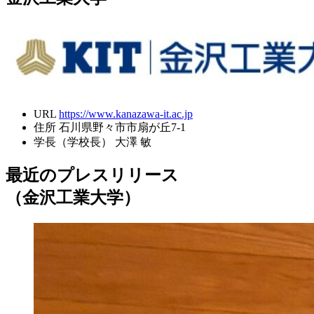
URL
https://www.kanazawa-it.ac.jp
住所
石川県野々市市扇が丘7-1
学長（学校長）
大澤 敏
最近のプレスリリース
（金沢工業大学）