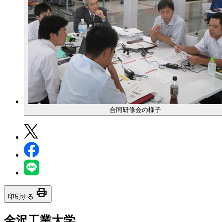
合同研修会の様子
print
印刷する
金沢工業大学