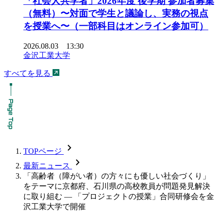
「社会人共学者」2026年度 後学期 参加者募集
（無料）〜対面で学生と議論し、実務の視点
を授業へ〜（一部科目はオンライン参加可）
2026.08.03 13:30
金沢工業大学
すべてを見る
chevron_forward
TOPページ
chevron_forward
最新ニュース
「高齢者（障がい者）の方々にも優しい社会づくり」
をテーマに京都府、石川県の高校教員が問題発見解決
に取り組む — 「プロジェクトの授業」合同研修会を金
沢工業大学で開催