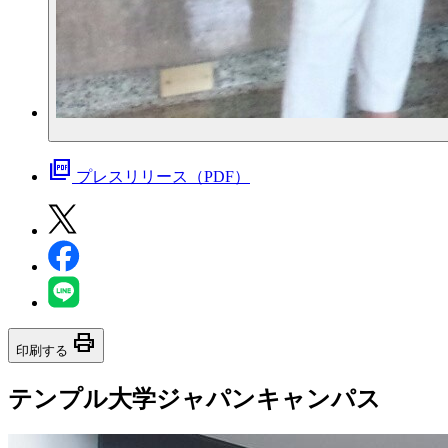
picture_as_pdf
プレスリリース（PDF）
print
印刷する
テンプル大学ジャパンキャンパス