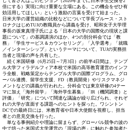
して皆さんはこのビジョン（2020年までに日米学生交換を2
倍にする）実現に向け重要な立場にある。この機会をぜひ有
効活用してほしい」という激励の言葉を受けて始まった。
日米大学の運営組織の比較などについて学長ブルース・スト
ロナクはじめTUJの教職員から講義を受け、昭和女子大学理
事長の坂東真理子氏による「日本の大学の国際化の現状と課
題について」の基調講演のほか、4つの別分科会では「教
務」「学生サービス＆カウンセリング」「入学選考」「就職
／インターンシップ」というテーマについて、TUJの実務担
当者と現場の声を共有した。
続く米国研修（6月25日～7月3日）の前半4日間は、テンプ
ル大学フィラデルフィア本校で米国の高等教育運営のインフ
ラ全般、戦略策定からテンプル大学の国際プログラム、グロ
ーバル連携、留学生支援、FD（教員開発）やリスクマネジ
メントなどの講義が行われた。分科会では東京研修の4テー
マに加え「海外留学」「海外学生募集」「IR（機関調査）と
評価」「研究」について闊達な議論が繰り広げられ、それぞ
れの大学が直面する課題へのヒントを探った。ワシントン
DCでの最終日には、米教育省や日本大使館を視察し、担当
者との意見交換を行った。
単なる事例紹介や理論に留まらず、グローバル競争の波の
中で培った米国式大学運営の「現場の声」に触れた参加者た