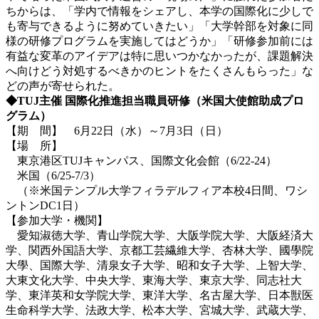
ちからは、「学内で情報をシェアし、本学の国際化に少しで
も寄与できるように努めていきたい」「大学幹部を対象に同
様の研修プログラムを実施してはどうか」「研修参加前には
有益な変革のアイデアは特に思いつかなかったが、課題解決
へ向けどう対処するべきかのヒントをたくさんもらった」な
どの声が寄せられた。
◆TUJ主催 国際化推進担当職員研修（米国大使館助成プロ
グラム）
【期 間】 6月22日（水）～7月3日（日）
【場 所】
東京港区TUJキャンパス、国際文化会館（6/22-24）
米国（6/25-7/3）
（※米国テンプル大学フィラデルフィア本校4日間、ワシ
ントンDC1日）
【参加大学・機関】
愛知淑徳大学、青山学院大学、大阪学院大学、大阪経済大
学、関西外国語大学、京都工芸繊維大学、杏林大学、國學院
大學、国際大学、清泉女子大学、昭和女子大学、上智大学、
大東文化大学、中央大学、東海大学、東京大学、同志社大
学、東洋英和女学院大学、東洋大学、名古屋大学、日本獣医
生命科学大学、法政大学、松本大学、宮城大学、武蔵大学、