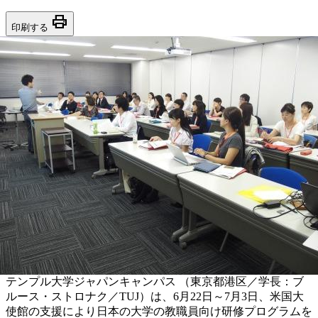
print
印刷する
テンプル大学ジャパンキャンパス （東京都港区／学長：ブ
ルース・ストロナク／TUJ）は、6月22日～7月3日、米国大
使館の支援により日本の大学の教職員向け研修プログラムを