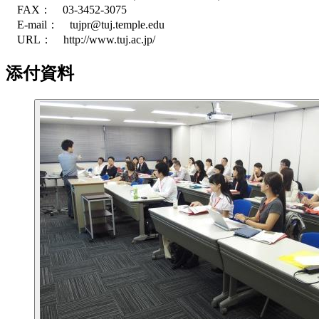
FAX： 03-3452-3075
E-mail： tujpr@tuj.temple.edu
URL： http://www.tuj.ac.jp/
添付資料