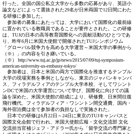
行った。全国の国公私立大学から多数の応募があり、英語小
論文などによって選抜された29名が日米両国で12日間にわた
る研修に参加した。
参加者の募集にあたっては、大学において国際化の最前線
に置かれている教職員であることが要件とされた。この研修
は、TUJの日本の高等教育国際化への貢献活動のひとつであ
り、昨年6月に米国大使館で開催されたTUJシンポジウム
「グローバル競争力を高める大学運営～米国大学の事例から
（※）」の内容を引き継いでいる。
（※） http://www.tuj.ac.jp/jp/news/2015/07/09/tuj-symposium-
american-university-us-embassy-tokyo/
参加者は、日本と米国の両方で国際化を推進するテンプル
大学の現場実務を事例としながら、東京のジャパンキャンパ
ス、フィラデルフィアのテンプル大学本校、そしてワシント
ンDCで米国の大学運営について学び、国際化に向けての議
論を深めた。米国大使館の助成により、研修費、日米間往復
飛行機代、フィラデルフィア・ワシントン間交通費、国内・
海外宿泊費は全て参加者の負担なしで実施された。
日本での研修は6月22日～24日に東京のTUJキャンパスと
国際文化会館で行われ、米国大使館広報・文化交流部 文化
交流担当官補ジェフ・アドラー氏から「留学交流の専門家と