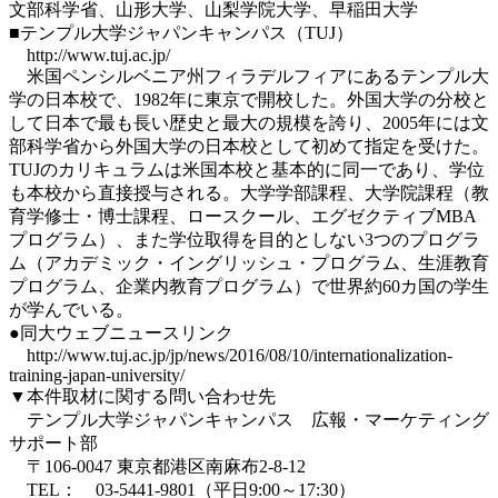
文部科学省、山形大学、山梨学院大学、早稲田大学
■テンプル大学ジャパンキャンパス（TUJ）
http://www.tuj.ac.jp/
米国ペンシルベニア州フィラデルフィアにあるテンプル大
学の日本校で、1982年に東京で開校した。外国大学の分校と
して日本で最も長い歴史と最大の規模を誇り、2005年には文
部科学省から外国大学の日本校として初めて指定を受けた。
TUJのカリキュラムは米国本校と基本的に同一であり、学位
も本校から直接授与される。大学学部課程、大学院課程（教
育学修士・博士課程、ロースクール、エグゼクティブMBA
プログラム）、また学位取得を目的としない3つのプログラ
ム（アカデミック・イングリッシュ・プログラム、生涯教育
プログラム、企業内教育プログラム）で世界約60カ国の学生
が学んでいる。
●同大ウェブニュースリンク
http://www.tuj.ac.jp/jp/news/2016/08/10/internationalization-
training-japan-university/
▼本件取材に関する問い合わせ先
テンプル大学ジャパンキャンパス 広報・マーケティング
サポート部
〒106-0047 東京都港区南麻布2-8-12
TEL： 03-5441-9801（平日9:00～17:30）