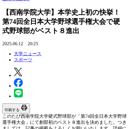
【西南学院大学】本学史上初の快挙！
第74回全日本大学野球選手権大会で硬
式野球部がベスト８進出
2025.06.12 20:25
大学ニュース
スポーツ
print
印刷する
このたび西南学院大学硬式野球部が「第74回全日本大学野球
選手権大会」にて創部初のベスト８進出を決めました。つき
ましては、記事の掲載をよろしくお願いいたします。詳細に