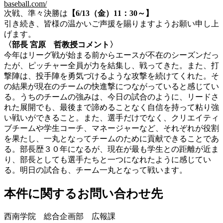
baseball.com/
次戦、準々決勝は
【6/13（金）11：30～】
引き続き、皆様の温かいご声援を賜りますようお願い申し上
げます。
〈部長 宮原 哲教授コメント〉
今年はリーグ戦が始まる前からエースが不在のシーズンだっ
たが、ピッチャー全員が力を結集し、戦ってきた。また、打
撃陣は、投手陣を勇気づけるような攻撃を続けてくれた。そ
の結果が現在のチームの快進撃につながっていると感じてい
る。うちのチームの強みは、今日の試合のように、リードさ
れた展開でも、最後まで諦めることなく自信を持って粘り強
い戦いができること。また、選手だけでなく、クリエイティ
ブチームや学生コーチ、マネージャーなど、それぞれが役割
を果たし、一丸となってチームのために貢献できることであ
る。部長歴３０年になるが、現在が最も学生との距離が近ま
り、部長としても選手たちと一つになれたように感じてい
る。明日の試合も、チーム一丸となって戦います。
本件に関するお問い合わせ先
西南学院 総合企画部 広報課