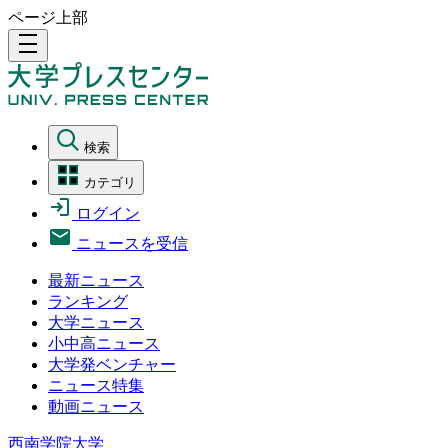
ページ上部
density_medium
検索
カテゴリ
ログイン
ニュースを受信
最新ニュース
ランキング
大学ニュース
小中高ニュース
大学発ベンチャー
ニュース特集
動画ニュース
西南学院大学