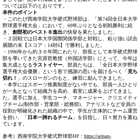
ついては以下のとおりです。
本件のポイント
・このたび西南学院大学硬式野球部は、「第74回全日本大学
野球選手権大会」において、69年ぶりとなる初戦勝利に続
き、
創部初のベスト８進出
の快挙を果たしました。
・２回戦では日本大学国際関係学部と対戦し、粘り強い試合
展開の末【スコア：14対6】で勝利しました。
・1996年から約３０年間にわたり、部長として本学硬式野球
部を導いてきた宮原哲教授（外国語学部）にとって、今年は
集大成となる
ラストイヤー
。部員たちは、「全日本大学野球
選手権大会優勝」という形で感謝の思いを届けるべく「
克ち
切れ！
」のスローガンのもと、練習に励んできました。
・本学にはスポーツ推薦制度がない中でも、部員一人ひとり
が一丸となって組織力を高め、着実に成果を上げてきまし
た。選手に加え、学生コーチ、マネージャー、クリエイティ
ブチーム(制作部・営業部・総務部)、アナリストなど全員の
役割が明確化された組織の中で、学生が主体的にチーム運営
を担い、「
日本一誇れるチーム
」を目指し、日々努力を重ね
ています。
参考）西南学院大学硬式野球部HP：
https://seinan-