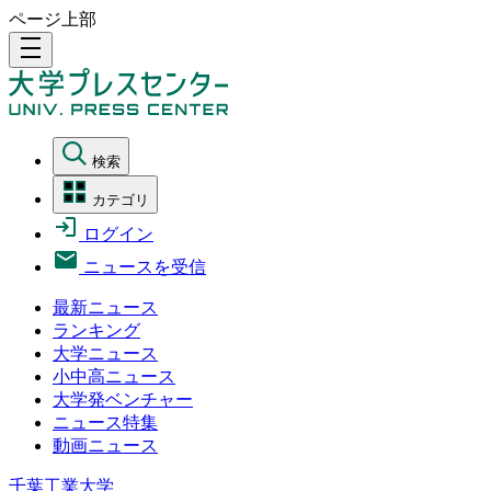
ページ上部
density_medium
検索
カテゴリ
ログイン
ニュースを受信
最新ニュース
ランキング
大学ニュース
小中高ニュース
大学発ベンチャー
ニュース特集
動画ニュース
千葉工業大学