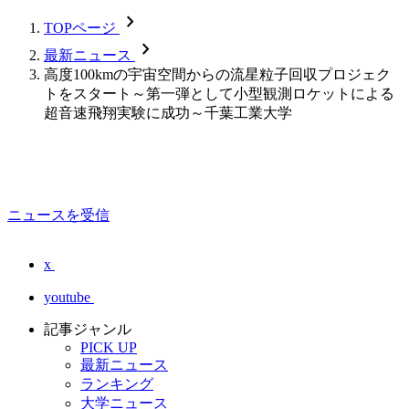
chevron_forward
TOPページ
chevron_forward
最新ニュース
高度100kmの宇宙空間からの流星粒子回収プロジェク
トをスタート～第一弾として小型観測ロケットによる
超音速飛翔実験に成功～千葉工業大学
ニュースを受信
x
youtube
記事ジャンル
PICK UP
最新ニュース
ランキング
大学ニュース