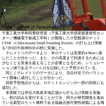
千葉工業大学和田豊研究室（千葉工業大学惑星探査研究セン
ター／機械電子創成工学科）が開発した小型観測ロケット
CSSR（Chiba-koudai Small Sounding Rocket）の打ち上げ実験
を7月8日午前8時6分45秒に実施した。
テレメトリのデータより、本ロケットは高度約4.9kmへ達
したことが分かった。また、その高度まで到達するためには
少なくとも音速を超えることが必要となるため、シミュレー
ション値であるマッハ1.22を記録したと予想されている。
同じくテレメトリのデータにより、頂点付近でのパラシュ
ート開傘に成功したことが分かった。
回収予想地点からは、ロケットエンジンの一部の回収にも
成功した。
本実験では伊豆大島差木地広場から打ち上げ実験を実施
し、初の試みを実行することができ、同大が研究開発を進め
ている新型ロケット燃料である低融点熱可塑性樹脂による飛