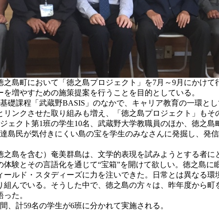
之島町において「徳之島プロジェクト」を7月～9月にかけて
ーを増やすための施策提案を行うことを目的としている。
礎課程「武蔵野BASIS」のなかで、キャリア教育の一環とし
とリンクさせた取り組みも増え、「徳之島プロジェクト」もそ
ジェクト第1班の学生10名、武蔵野大学教職員のほか、徳之
私達島民が気付きにくい島の宝を学生のみなさんに発掘し、発
之島を含む）奄美群島は、文学的表現を試みようとする者に
体験とその言語化を通じて“宝箱”を開けて欲しい。徳之島に眠
ールド・スタディーズに力を注いできた。日常とは異なる環
取り組んでいる。そうした中で、徳之島の方々は、昨年度から町
語った。
月間、計59名の学生が6班に分かれて実施される。