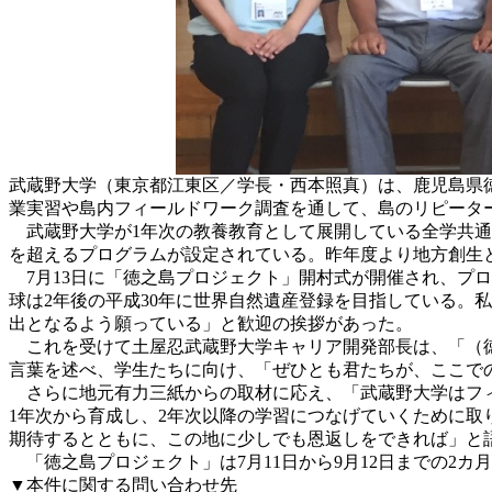
武蔵野大学（東京都江東区／学長・西本照真）は、鹿児島県徳
業実習や島内フィールドワーク調査を通して、島のリピータ
武蔵野大学が1年次の教養教育として展開している全学共通基
を超えるプログラムが設定されている。昨年度より地方創生
7月13日に「徳之島プロジェクト」開村式が開催され、プロ
球は2年後の平成30年に世界自然遺産登録を目指している。
出となるよう願っている」と歓迎の挨拶があった。
これを受けて土屋忍武蔵野大学キャリア開発部長は、「（徳
言葉を述べ、学生たちに向け、「ぜひとも君たちが、ここでの
さらに地元有力三紙からの取材に応え、「武蔵野大学はフィ
1年次から育成し、2年次以降の学習につなげていくために
期待するとともに、この地に少しでも恩返しをできれば」と
「徳之島プロジェクト」は7月11日から9月12日までの2カ
▼本件に関する問い合わせ先