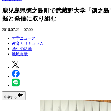
鹿児島県徳之島町で武蔵野大学「徳之島
掘と発信に取り組む
2016.07.21 07:00
大学ニュース
教育カリキュラム
学生の活動
地域貢献
print
印刷する