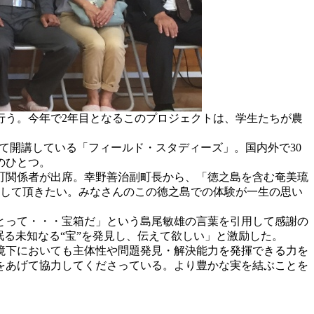
行う。今年で2年目となるこのプロジェクトは、学生たちが農
て開講している「フィールド・スタディーズ」。国内外で30
のひとつ。
島町関係者が出席。幸野善治副町長から、「徳之島を含む奄美琉
信して頂きたい。みなさんのこの徳之島での体験が一生の思い
とって・・・宝箱だ」という島尾敏雄の言葉を引用して感謝の
る未知なる“宝”を発見し、伝えて欲しい」と激励した。
境下においても主体性や問題発見・解決能力を発揮できる力を
をあげて協力してくださっている。より豊かな実を結ぶことを