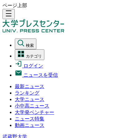
ページ上部
density_medium
検索
カテゴリ
ログイン
ニュースを受信
最新ニュース
ランキング
大学ニュース
小中高ニュース
大学発ベンチャー
ニュース特集
動画ニュース
武蔵野大学