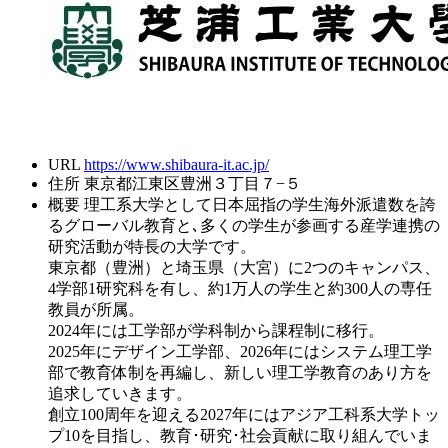
URL
https://www.shibaura-it.ac.jp/
住所
東京都江東区豊洲３丁目７−５
概要
理工系大学として日本屈指の学生海外派遣数を誇
るグローバル教育と､多くの学生が参画する産学連携の
研究活動が特長の大学です。
東京都（豊洲）と埼玉県（大宮）に2つのキャンパス、
4学部1研究科を有し、約1万人の学生と約300人の専任
教員が所属。
2024年には工学部が学科制から課程制に移行。
2025年にデザイン工学部、2026年にはシステム理工学
部で教育体制を再編し、新しい理工学教育のあり方を
追求していきます。
創立100周年を迎える2027年にはアジア工科系大学トッ
プ10を目指し、教育･研究･社会貢献に取り組んでいま