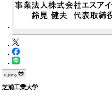
print
印刷する
芝浦工業大学