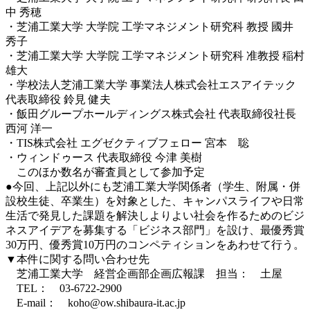
中 秀穂
・芝浦工業大学 大学院 工学マネジメント研究科 教授 國井
秀子
・芝浦工業大学 大学院 工学マネジメント研究科 准教授 稲村
雄大
・学校法人芝浦工業大学 事業法人株式会社エスアイテック
代表取締役 鈴見 健夫
・飯田グループホールディングス株式会社 代表取締役社長
西河 洋一
・TIS株式会社 エグゼクティブフェロー 宮本 聡
・ウィンドゥース 代表取締役 今津 美樹
このほか数名が審査員として参加予定
●今回、上記以外にも芝浦工業大学関係者（学生、附属・併
設校生徒、卒業生）を対象とした、キャンパスライフや日常
生活で発見した課題を解決しよりよい社会を作るためのビジ
ネスアイデアを募集する「ビジネス部門」を設け、最優秀賞
30万円、優秀賞10万円のコンペティションをあわせて行う。
▼本件に関する問い合わせ先
芝浦工業大学 経営企画部企画広報課 担当： 土屋
TEL： 03-6722-2900
E-mail： koho@ow.shibaura-it.ac.jp