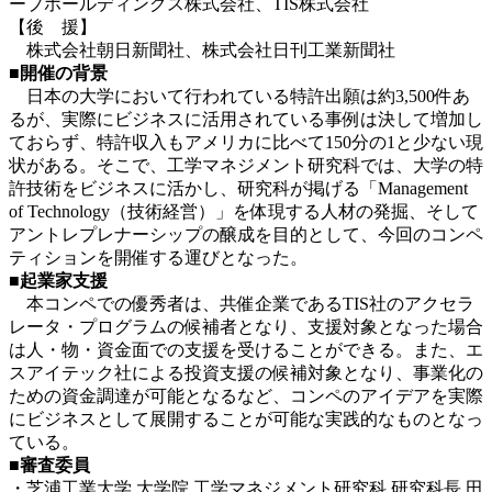
ープホールディングス株式会社、TIS株式会社
【後 援】
株式会社朝日新聞社、株式会社日刊工業新聞社
■開催の背景
日本の大学において行われている特許出願は約3,500件あ
るが、実際にビジネスに活用されている事例は決して増加し
ておらず、特許収入もアメリカに比べて150分の1と少ない現
状がある。そこで、工学マネジメント研究科では、大学の特
許技術をビジネスに活かし、研究科が掲げる「Management
of Technology（技術経営）」を体現する人材の発掘、そして
アントレプレナーシップの醸成を目的として、今回のコンペ
ティションを開催する運びとなった。
■起業家支援
本コンペでの優秀者は、共催企業であるTIS社のアクセラ
レータ・プログラムの候補者となり、支援対象となった場合
は人・物・資金面での支援を受けることができる。また、エ
スアイテック社による投資支援の候補対象となり、事業化の
ための資金調達が可能となるなど、コンペのアイデアを実際
にビジネスとして展開することが可能な実践的なものとなっ
ている。
■審査委員
・芝浦工業大学 大学院 工学マネジメント研究科 研究科長 田