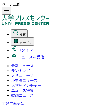
ページ上部
density_medium
検索
カテゴリ
ログイン
ニュースを受信
最新ニュース
ランキング
大学ニュース
小中高ニュース
大学発ベンチャー
ニュース特集
動画ニュース
芝浦工業大学