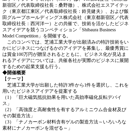
新宿区／代表取締役社長：桑野徹）、株式会社エスアイテッ
ク（東京都江東区／代表取締役社長：鈴見健夫）、および飯
田グループホールディングス株式会社（東京都新宿区／代表
取締役社長：西河洋一）との共催で、技術を活かしたビジネ
スアイデアを競うコンペティション「Shibaura Business
Model Competition」を開催する。
このコンペでは、芝浦工業大学が出願済みの特許技術をい
かにビジネスにつなげるかのアイデアを募集し、最優秀賞に
は賞金100万円が贈呈されるとともに、ビジネス化が見込ま
れるアイデアについては、共催各社が実際のビジネスに展開
するための起業支援も行う。
◆開催概要
【テーマ】
芝浦工業大学が出願した特許3件から1件を選択し、これを
用いたビジネスアイデアを提案する
（1）「巨大磁気抵抗効果を用いた高効率磁化反転デバイ
ス」
（2）「高強度と高耐食性を有するアルミニウム合金材及び
その製造方法」
（3）「ナノカーボン材料含有ゲルの製造方法～いろいろな
素材にナノカーボンを混ぜる～」