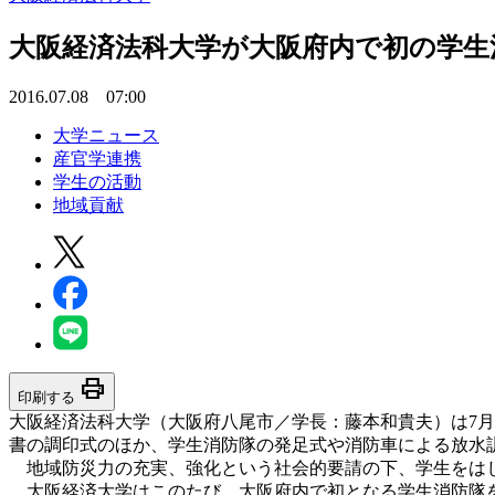
大阪経済法科大学が大阪府内で初の学生消防
2016.07.08 07:00
大学ニュース
産官学連携
学生の活動
地域貢献
print
印刷する
大阪経済法科大学（大阪府八尾市／学長：藤本和貴夫）は7月
書の調印式のほか、学生消防隊の発足式や消防車による放水
地域防災力の充実、強化という社会的要請の下、学生をはじ
大阪経済大学はこのたび、大阪府内で初となる学生消防隊を