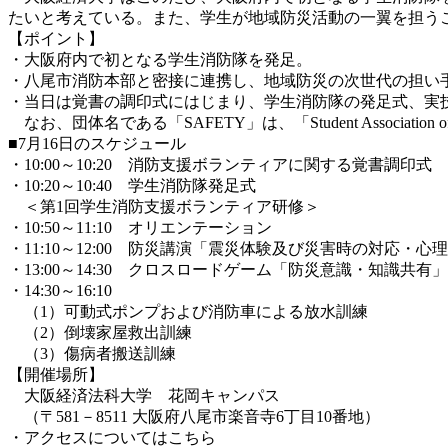
たいと考えている。また、学生が地域防災活動の一翼を担う
【ポイント】
・大阪府内で初となる学生消防隊を発足。
・八尾市消防本部と密接に連携し、地域防災の次世代の担い
・当日は覚書の調印式にはじまり、学生消防隊の発足式、実
なお、団体名である「SAFETY」は、「Student Association of Fire
■7月16日のスケジュール
・10:00～10:20 消防支援ボランティアに関する覚書調印式
・10:20～10:40 学生消防隊発足式
＜第1回学生消防支援ボランティア研修＞
・10:50～11:10 オリエンテーション
・11:10～12:00 防災講演「震災体験及び災害時の対応・心
・13:00～14:30 クロスロードゲーム「防災意識・知識共有」
・14:30～16:10
（1）可動式ポンプおよび消防車による放水訓練
（2）倒壊家屋救出訓練
（3）傷病者搬送訓練
【開催場所】
大阪経済法科大学 花岡キャンパス
（〒581－8511 大阪府八尾市楽音寺6丁目10番地）
・アクセスについてはこちら