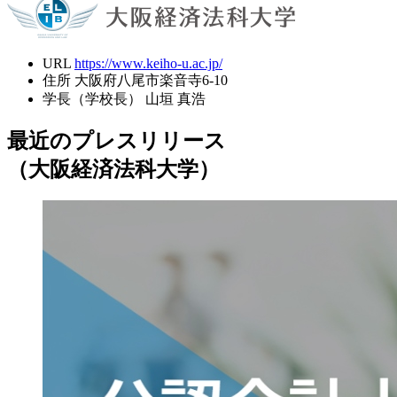
URL
https://www.keiho-u.ac.jp/
住所
大阪府八尾市楽音寺6-10
学長（学校長）
山垣 真浩
最近のプレスリリース
（大阪経済法科大学）