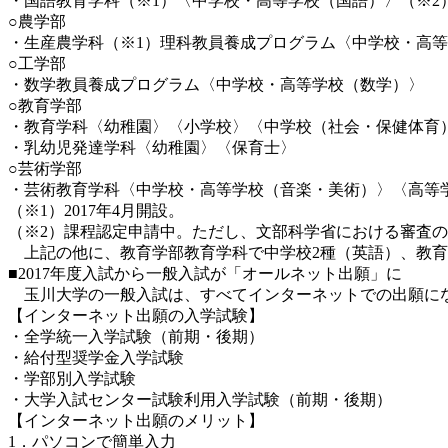
・国語教育学科（※1）〈中学校・高等学校（国語）〉（※2
○農学部
・生産農学科（※1）理科教員養成プログラム〈中学校・高等
○工学部
・数学教員養成プログラム〈中学校・高等学校（数学）〉
○教育学部
・教育学科〈幼稚園〉〈小学校〉〈中学校（社会・保健体育
・乳幼児発達学科〈幼稚園〉〈保育士〉
○芸術学部
・芸術教育学科〈中学校・高等学校（音楽・美術）〉〈高等
（※1）2017年4月開設。
（※2）課程認定申請中。ただし、文部科学省における審査
上記の他に、教育学部教育学科で中学校2種（英語）、教育
■2017年度入試から一般入試が「オールネット出願」に
玉川大学の一般入試は、すべてインターネットでの出願にな
【インターネット出願の入学試験】
・全学統一入学試験（前期・後期）
・給付型奨学金入学試験
・学部別入学試験
・大学入試センター試験利用入学試験（前期・後期）
【インターネット出願のメリット】
1．パソコンで簡単入力