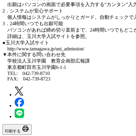
出願はパソコンの画面で必要事項を入力する“カンタン”入
2．システムが安心サポート
個人情報はシステムがしっかりとガード。自動チェックで
3．24時間いつでも出願可能
パソコンがあれば締め切り直前まで、24時間いつでもどこ
詳細は、玉川大学入試サイトを参照。
●玉川大学入試サイト
http://www.tamagawa.jp/uni_admission/
▼本件に関する問い合わせ先
学校法人玉川学園 教育企画部広報課
東京都町田市玉川学園6-1-1
TEL: 042-739-8710
FAX: 042-739-8723
print
印刷する