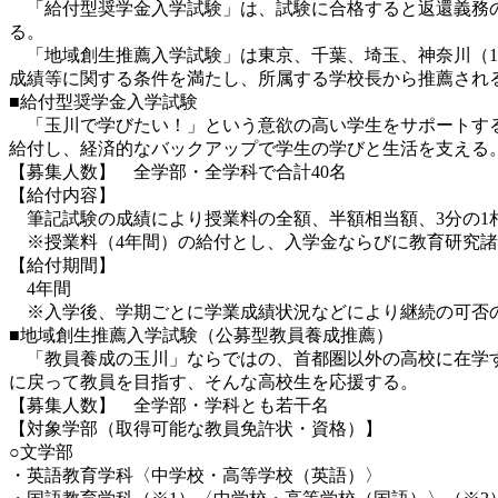
「給付型奨学金入学試験」は、試験に合格すると返還義務の
る。
「地域創生推薦入学試験」は東京、千葉、埼玉、神奈川（1
成績等に関する条件を満たし、所属する学校長から推薦され
■給付型奨学金入学試験
「玉川で学びたい！」という意欲の高い学生をサポートする
給付し、経済的なバックアップで学生の学びと生活を支える
【募集人数】 全学部・全学科で合計40名
【給付内容】
筆記試験の成績により授業料の全額、半額相当額、3分の1
※授業料（4年間）の給付とし、入学金ならびに教育研究諸
【給付期間】
4年間
※入学後、学期ごとに学業成績状況などにより継続の可否
■地域創生推薦入学試験（公募型教員養成推薦）
「教員養成の玉川」ならではの、首都圏以外の高校に在学す
に戻って教員を目指す、そんな高校生を応援する。
【募集人数】 全学部・学科とも若干名
【対象学部（取得可能な教員免許状・資格）】
○文学部
・英語教育学科〈中学校・高等学校（英語）〉