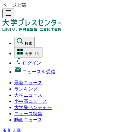
ページ上部
density_medium
検索
カテゴリ
ログイン
ニュースを受信
最新ニュース
ランキング
大学ニュース
小中高ニュース
大学発ベンチャー
ニュース特集
動画ニュース
玉川大学