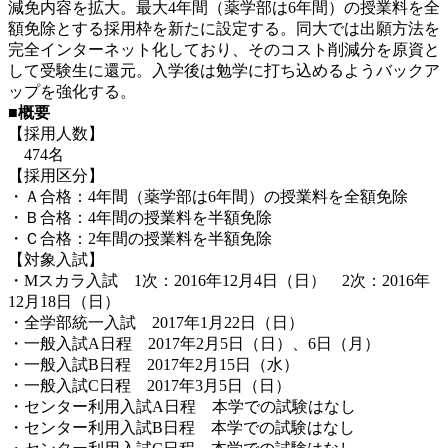
減免内容を拡大。最大4年間（薬学部は6年間）の授業料を全
額免除とする採用枠を新たに設定する。同大では出願方法を
完全インターネット化しており、そのコスト削減分を原資と
して受験生に還元。入学後は勉学に打ち込めるようバックア
ップを強化する。
■概要
【採用人数】
474名
【採用区分】
・Ａ合格：4年間（薬学部は6年間）の授業料を全額免除
・Ｂ合格：4年間の授業料を半額免除
・Ｃ合格：2年間の授業料を半額免除
【対象入試】
・Mスカラ入試 1次：2016年12月4日（日） 2次：2016年
12月18日（日）
・全学部統一入試 2017年1月22日（日）
・一般入試A日程 2017年2月5日（日）、6日（月）
・一般入試B日程 2017年2月15日（水）
・一般入試C日程 2017年3月5日（日）
・センター利用入試A日程 本学での試験はなし
・センター利用入試B日程 本学での試験はなし