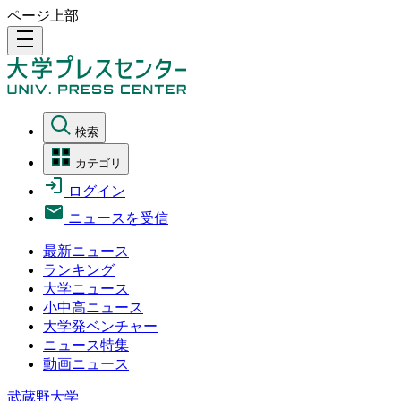
ページ上部
density_medium
検索
カテゴリ
ログイン
ニュースを受信
最新ニュース
ランキング
大学ニュース
小中高ニュース
大学発ベンチャー
ニュース特集
動画ニュース
武蔵野大学