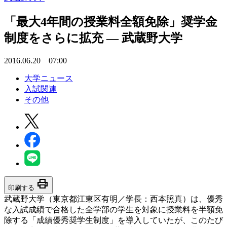
「最大4年間の授業料全額免除」奨学金
制度をさらに拡充 — 武蔵野大学
2016.06.20 07:00
大学ニュース
入試関連
その他
print
印刷する
武蔵野大学（東京都江東区有明／学長：西本照真）は、優秀
な入試成績で合格した全学部の学生を対象に授業料を半額免
除する「成績優秀奨学生制度」を導入していたが、このたび