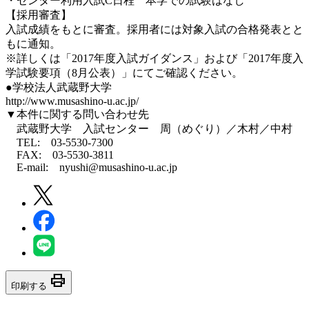
・センター利用入試C日程 本学での試験はなし
【採用審査】
入試成績をもとに審査。採用者には対象入試の合格発表とと
もに通知。
※詳しくは「2017年度入試ガイダンス」および「2017年度入
学試験要項（8月公表）」にてご確認ください。
●学校法人武蔵野大学
http://www.musashino-u.ac.jp/
▼本件に関する問い合わせ先
武蔵野大学 入試センター 周（めぐり）／木村／中村
TEL: 03-5530-7300
FAX: 03-5530-3811
E-mail: nyushi@musashino-u.ac.jp
print
印刷する