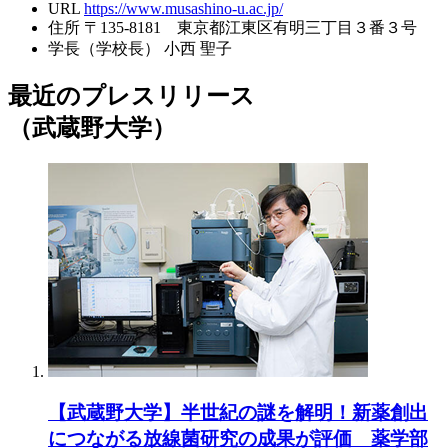
URL
https://www.musashino-u.ac.jp/
住所
〒135-8181 東京都江東区有明三丁目３番３号
学長（学校長）
小西 聖子
最近のプレスリリース
（武蔵野大学）
【武蔵野大学】半世紀の謎を解明！新薬創出
につながる放線菌研究の成果が評価 薬学部