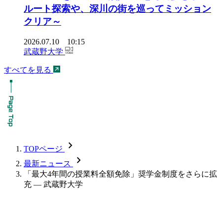
ルート探索や、深川の街を巡ってミッション
クリア～
2026.07.10 10:15
武蔵野大学
すべてを見る
chevron_forward
TOPページ
chevron_forward
最新ニュース
「最大4年間の授業料全額免除」奨学金制度をさらに拡
充 — 武蔵野大学