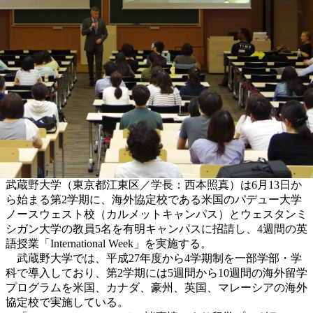
武蔵野大学（東京都江東区／学長：西本照真）は6月13日か
ら始まる第2学期に、海外協定校である米国のパデュー大学
ノースウェスト校（カルメットキャンパス）とウェスタンミ
シガン大学の教員5名を有明キャンパスに招請し、4週間の英
語授業「International Week」を実施する。
武蔵野大学では、平成27年度から4学期制を一部学部・学
科で導入しており、第2学期には5週間から10週間の海外留学
プログラムを米国、カナダ、豪州、英国、マレーシアの海外
協定校で実施している。