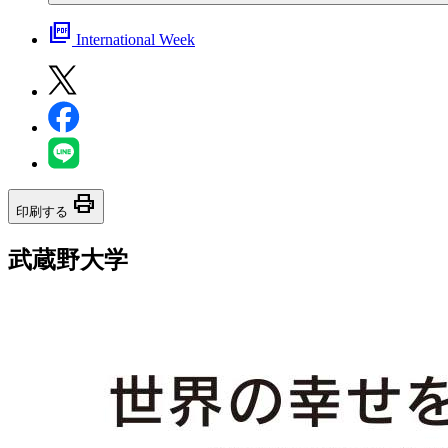
picture_as_pdf
International Week
print
印刷する
武蔵野大学