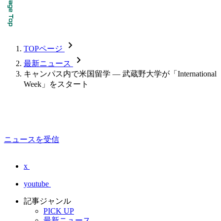
chevron_forward
TOPページ
chevron_forward
最新ニュース
キャンパス内で米国留学 — 武蔵野大学が「International
Week」をスタート
ニュースを受信
x
youtube
記事ジャンル
PICK UP
最新ニュース