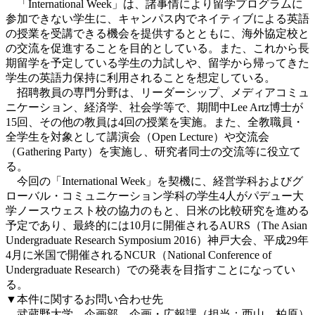
「International Week」は、諸事情により留学プログラムに
参加できない学生に、キャンパス内でネイティブによる英語
の授業を受講できる機会を提供するとともに、海外協定校と
の交流を促進することを目的としている。また、これから長
期留学を予定している学生の力試しや、留学から帰ってきた
学生の英語力保持に利用されることを想定している。
招聘教員の専門分野は、リーダーシップ、メディアコミュ
ニケーション、経済学、社会学等で、期間中Lee Artz博士が
15回、その他の教員は4回の授業を実施。また、全教職員・
全学生を対象として講演会（Open Lecture）や交流会
（Gathering Party）を実施し、研究者同士の交流等に役立て
る。
今回の「International Week」を契機に、経営学科およびグ
ローバル・コミュニケーション学科の学生4人がパデュー大
学ノースウェスト校の協力のもと、日米の比較研究を進める
予定であり、最終的には10月に開催されるAURS（The Asian
Undergraduate Research Symposium 2016）神戸大会、平成29年
4月に米国で開催されるNCUR（National Conference of
Undergraduate Research）での発表を目指すことになってい
る。
▼本件に関するお問い合わせ先
武蔵野大学 企画部 企画・広報課（担当：西山、柏原）