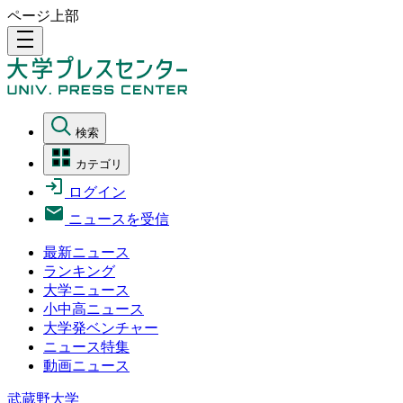
ページ上部
density_medium
検索
カテゴリ
ログイン
ニュースを受信
最新ニュース
ランキング
大学ニュース
小中高ニュース
大学発ベンチャー
ニュース特集
動画ニュース
武蔵野大学