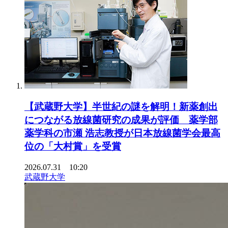
【武蔵野大学】半世紀の謎を解明！新薬創出
につながる放線菌研究の成果が評価 薬学部
薬学科の市瀬 浩志教授が日本放線菌学会最高
位の「大村賞」を受賞
2026.07.31 10:20
武蔵野大学