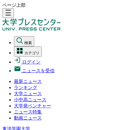
ページ上部
density_medium
検索
カテゴリ
ログイン
ニュースを受信
最新ニュース
ランキング
大学ニュース
小中高ニュース
大学発ベンチャー
ニュース特集
動画ニュース
東洋学園大学