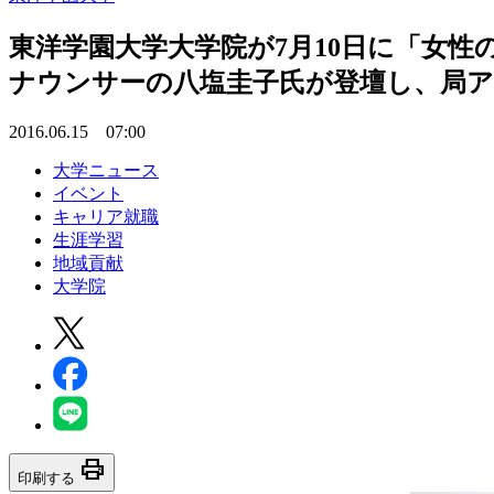
東洋学園大学大学院が7月10日に「女性
ナウンサーの八塩圭子氏が登壇し、局ア
2016.06.15 07:00
大学ニュース
イベント
キャリア就職
生涯学習
地域貢献
大学院
print
印刷する