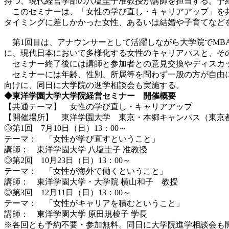
持つ、現代経営学部の八塩圭子准教授が講師を担当する。予
このセミナーは、「女性の学び直し・キャリアアップ」を共
タイミングに差しかかった女性、あるいは結婚や子育てなど
第1回目は、アナウンサーとして活躍しながら大学院でMBA
に、現代日本において多様化する女性のキャリアパスと、そ
セミナー終了後には講師と参加者との意見交換やディスカ
セミナーには年齢、性別、所属等を問わず一般の方が自由に
向けに、同日に大学院の進学相談会も実施する。
◆東洋学園大学大学院経営セミナー 開催概要
【共通テーマ】 女性の学び直し・キャリアアップ
【開催場所】 東洋学園大学 東京・本郷キャンパス（東京都文京
◎第1回 7月10日（日）13：00～
テーマ： 「女性が学び直すということ」
講師： 東洋学園大学 八塩圭子 准教授
◎第2回 10月23日（日）13：00～
テーマ： 「女性が海外で働くということ」
講師： 東洋学園大学・大学院 横山和子 教授
◎第3回 12月11日（日）13：00～
テーマ： 「女性がキャリアを積むということ」
講師： 東洋学園大学 原田規梭子 学長
※各回とも予約不要・参加無料。同日に大学院進学相談会も