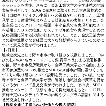
SDGsアクションカードゲームX（クロス）」英語版の体験
セッションを実施。さらに、金沢工業大学の産学連携の地域
実装事例として、SDGsに先進的に取り組む会宝産業株式会
社（自動車リサイクル事業）への視察が行われました。工場
見学による循環型社会を支える技術紹介の実施とともに、会
宝産業によるグローバル展開、中小企業でも実現可能なＡＩ
を活用したＤＸの推進、サステナブル経営を実現するための
成功要因に関する説明が行われました。また、金沢工業大学
との産学連携がなぜ経営に大きな好影響を与えているのかに
ついて意見交換が行われました。
【2日目】
地域連携先として野々市市の取り組みを視察しました。「学
びの杜ののいちカレード」にて粟 貴章市長による歓迎挨拶
の後、野々市市役所職員から、金沢工業大学との協働による
市民参加型のSDGsの推進とSDGs未来都市計画に基づくまち
づくりの取り組みについて説明を受けました。その後、なぜ
野々市市と金沢工業大学が密に連動し地域社会の変革を促せ
ているかについて意見交換が行われました。その後、SDGs
推進センターにて、視察を通じて得た知見をもとに、12月に
実施予定のスタディツアーの内容やプログラム設計に関する
意見交換を行いました。
【視察を通じて得られた評価と今後の展望】