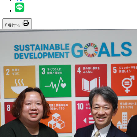
print
印刷する