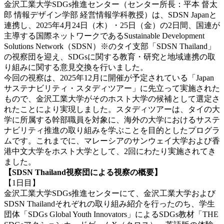
金沢工業大学SDGs推進センター（センター所長：平本 督太
郎 情報デザイン学部 経営情報学科教授）は、SDSN Japanと
連携し、2025年4月24日（木）・25日（金）の2日間、国連が
主導する国際ネットワークであるSustainable Development
Solutions Network（SDSN）※のタイ支部「SDSN Thailand」
の視察団を迎え、SDGsに関する教育・研究と地域連携の取
り組みに関する意見交換を行いました。
今回の視察は、2025年12月に開催が予定されている「Japan
サステナビリティ・スタディツアー」に先立って実施された
もので、金沢工業大学がそのホスト大学の候補として選定さ
れたことにより実現しました。スタディツアーは、タイの大
学に所属する幹部職員を対象に、海外の大学におけるサステ
ナビリティ推進の取り組みを学ぶことを目的としたプログラ
ムです。これまでに、マレーシアのサンウェイ大学および香
港中文大学をホスト大学として、2回にわたり実施されてき
ました。
【SDSN Thailand視察団による視察の概要】
【1日目】
金沢工業大学SDGs推進センターにて、金沢工業大学および
SDSN Thailandそれぞれの取り組み紹介を行ったのち、学生
団体「SDGs Global Youth Innovators」によるSDGs教材「THE