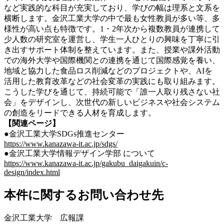
など実践的な科目が充実しており、学びの幅は理系と文系を
横断します。金沢工業大学の中で最も女性教員が多い等、多
様性が高い点も特徴です。1・2年次から複数教員が連携して
少人数の研究室を運営し、学生一人ひとりの興味を丁寧に引
き出すサポート体制を整えています。また、授業や課外活動
での海外大学や国際機関との連携を通じて国際感覚を養い、
地域と協力した食品ロス削減などのプロジェクトや、AIを
活用した教育改革などの社会変革の実践にも取り組みます。
こうした学びを通じて、持続可能で「誰一人取り残さない社
会」をデザインし、次世代の新しいビジネスや社会システム
の創造をリードできる人材を育成します。
【関連ページ】
●金沢工業大学SDGs推進センター
https://www.kanazawa-it.ac.jp/sdgs/
●金沢工業大学情報デザイン学部 について
https://www.kanazawa-it.ac.jp/gakubu_daigakuin/c-
design/index.html
本件に関するお問い合わせ先
金沢工業大学 広報課