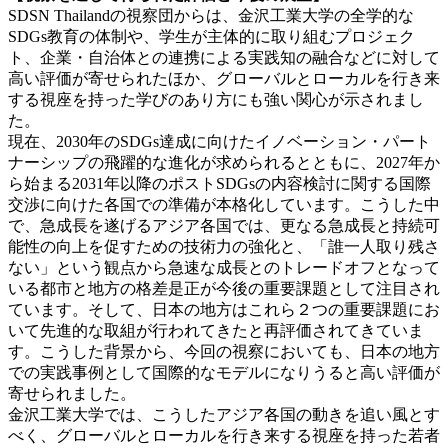
SDSN Thailandの視察団からは、金沢工業大学の全学的な
SDGs教育の体制や、学生が主体的に取り組むプロジェク
ト、企業・自治体との連携による実践知の融合などに対して
高い評価が寄せられたほか、グローバルとローカルを行き来
する視座を持った学びのあり方にも強い関心が示されまし
た。
現在、2030年のSDGs達成に向けたイノベーション・パート
ナーシップの飛躍的な進化が求められるとともに、2027年か
ら始まる2031年以降のポストSDGsの内容検討に関する国際
交渉に向けた各国での準備が本格化しています。こうした中
で、急成長を遂げるアジア各国では、更なる急成長と持続可
能性の向上を促すための技術力の強化と、「誰一人取り残さ
ない」という観点から急速な成長とのトレードオフとなって
いる都市と地方の格差是正が今後の重要課題として注目され
ています。そして、日本の地方はこれら２つの重要課題にお
いて先進的な取組が行われてきたと再評価されてきていま
す。こうした背景から、今回の視察においても、日本の地方
での実践事例として国際的なモデルになりうると高い評価が
寄せられました。
金沢工業大学では、こうしたアジア各国の動きを追い風とす
べく、グローバルとローカルを行き来する視座を持った若者