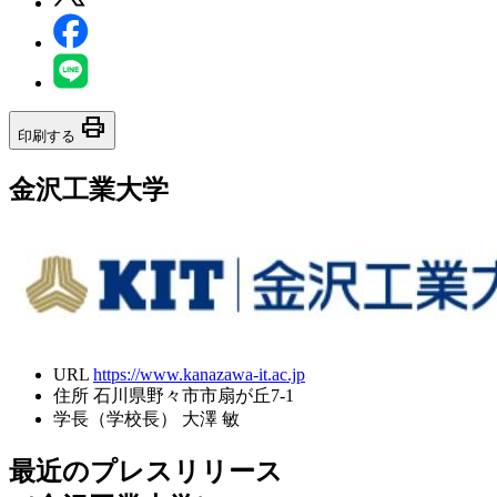
print
印刷する
金沢工業大学
URL
https://www.kanazawa-it.ac.jp
住所
石川県野々市市扇が丘7-1
学長（学校長）
大澤 敏
最近のプレスリリース