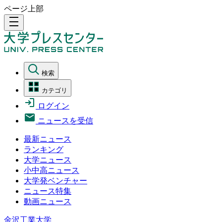
ページ上部
density_medium
検索
カテゴリ
ログイン
ニュースを受信
最新ニュース
ランキング
大学ニュース
小中高ニュース
大学発ベンチャー
ニュース特集
動画ニュース
金沢工業大学