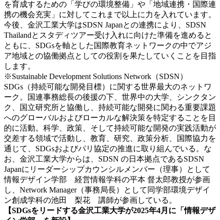
を育成するための「学びの環境整備」や「地域連携・国際連
携の機会充実」に対してこれまで以上に力を入れています。
今後、金沢工業大学はSDSN Japanとの連携により、SDSN
Thailandとスタディツアー受け入れに向けた準備を進めると
ともに、SDGsを軸とした国際教育ネットワークの中でアジ
ア地域との協働拠点としての役割を果たしていくことを目指
します。
※Sustainable Development Solutions Network（SDSN）
SDGs（持続可能な開発目標）に関する世界最大のネットワ
ーク。国連事務総長の後援の下、世界中の大学、シンクタン
ク、国立研究所と協働し、持続可能な開発に関わる重要課題
へのグローバルおよびローカルな解決策を特定することを目
的に活動。科学、政策、そして持続可能な開発の実践活動が
交差する領域で活動し、教育、研究、政策分析、国際協力を
通じて、SDGsおよびパリ協定の推進に取り組んでいる。な
お、金沢工業大学からは、SDSN の日本拠点であるSDSN
Japanにリーダーシップカウンシルメンバー（理事）として
情報デザイン学部 経営情報学科の平本 督太郎教授が参画
し、Network Manager（事務局長）として同学部環境デザイ
ン創成学科の池田 梨花 講師が参画している。
【SDGsをリードする金沢工業大学が2025年4月に「情報デザ