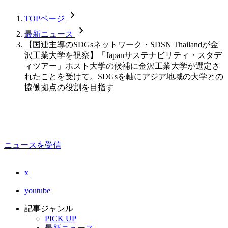
chevron_forward
TOPページ
chevron_forward
最新ニュース
【国連主導のSDGsネットワーク・SDSN Thailandが金
沢工業大学を視察】「Japanサステナビリティ・スタデ
ィツアー」ホスト大学の候補に金沢工業大学が選定さ
れたことを受けて。SDGsを軸にアジア地域の大学との
協働拠点の役割を目指す
ニュースを受信
x
youtube
記事ジャンル
PICK UP