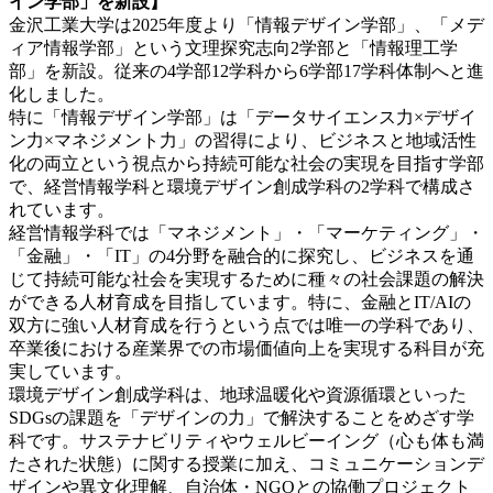
イン学部」を新設】
金沢工業大学は2025年度より「情報デザイン学部」、「メデ
ィア情報学部」という文理探究志向2学部と「情報理工学
部」を新設。従来の4学部12学科から6学部17学科体制へと進
化しました。
特に「情報デザイン学部」は「データサイエンス力×デザイ
ン力×マネジメント力」の習得により、ビジネスと地域活性
化の両立という視点から持続可能な社会の実現を目指す学部
で、経営情報学科と環境デザイン創成学科の2学科で構成さ
れています。
経営情報学科では「マネジメント」・「マーケティング」・
「金融」・「IT」の4分野を融合的に探究し、ビジネスを通
じて持続可能な社会を実現するために種々の社会課題の解決
ができる人材育成を目指しています。特に、金融とIT/AIの
双方に強い人材育成を行うという点では唯一の学科であり、
卒業後における産業界での市場価値向上を実現する科目が充
実しています。
環境デザイン創成学科は、地球温暖化や資源循環といった
SDGsの課題を「デザインの力」で解決することをめざす学
科です。サステナビリティやウェルビーイング（心も体も満
たされた状態）に関する授業に加え、コミュニケーションデ
ザインや異文化理解、自治体・NGOとの協働プロジェクト