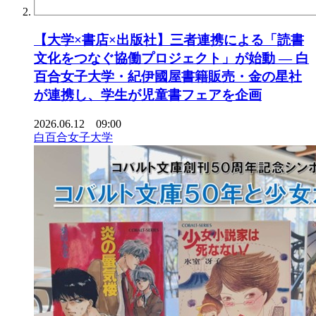
【大学×書店×出版社】三者連携による「読書
文化をつなぐ協働プロジェクト」が始動 ― 白
百合女子大学・紀伊國屋書籍販売・金の星社
が連携し、学生が児童書フェアを企画
2026.06.12 09:00
白百合女子大学