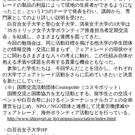
レードの製品の利益によって現地の生産者ができるようにな
ったこと」という3つのテーマで発表を行い、講師から、専
門家としてのより詳しい説明を受けた。
白百合女子大学と聖心女子大学、清泉女子大学の3大学は
「3Sカトリック女子大学ボランティア推進担当者定期交流
会」を結成し、さまざまな連携を図ってきた。
今回の勉強会は、同じ活動目標を掲げる他大学の学生団体
との情報交換・交流に留まらず、フェアトレードの現状やそ
こに関わるさまざまな人々の考えに触れ、この仕組み自体が
抱える矛盾や課題を共有する貴重な機会ともなった。
参加した学生たちは、今回学んだことを活かし、それぞれ
の大学でフェアトレード活動をさらに広めていきたいと決意
を新たにしていた。
（※）国際交流活動団体Cosmopolite（コスモポリット）
国際交流と国際協力を主な活動とする。留学生との交流イ
ベントや白百合祭におけるインターナショナルカフェの企画
運営をはじめ、NPO／NGO団体と連携して児童労働撲滅や
フェアトレード、海外ボランティア活動などを行っている。
http://www.shirayuri.ac.jp/campus/association/index.html
・白百合女子大学HP