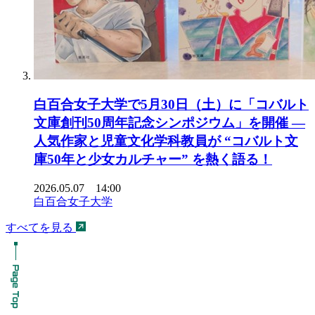
白百合女子大学で5月30日（土）に「コバルト
文庫創刊50周年記念シンポジウム」を開催 ―
人気作家と児童文化学科教員が “コバルト文
庫50年と少女カルチャー” を熱く語る！
2026.05.07 14:00
白百合女子大学
すべてを見る