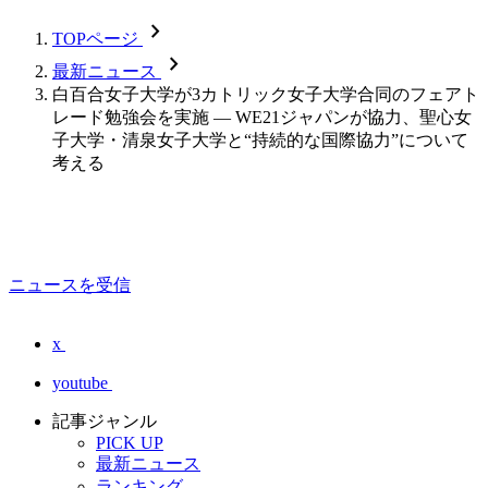
chevron_forward
TOPページ
chevron_forward
最新ニュース
白百合女子大学が3カトリック女子大学合同のフェアト
レード勉強会を実施 — WE21ジャパンが協力、聖心女
子大学・清泉女子大学と“持続的な国際協力”について
考える
ニュースを受信
x
youtube
記事ジャンル
PICK UP
最新ニュース
ランキング