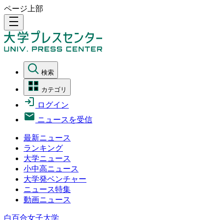
ページ上部
density_medium
検索
カテゴリ
ログイン
ニュースを受信
最新ニュース
ランキング
大学ニュース
小中高ニュース
大学発ベンチャー
ニュース特集
動画ニュース
白百合女子大学