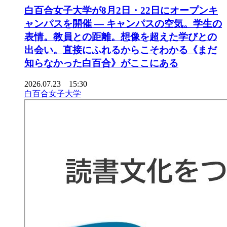
白百合女子大学が8月2日・22日にオープンキ
ャンパスを開催 ― キャンパスの空気。学生の
表情。教員との距離。想像を超えた学びとの
出会い。直接にふれるからこそわかる《まだ
知らなかった白百合》がここにある
2026.07.23 15:30
白百合女子大学