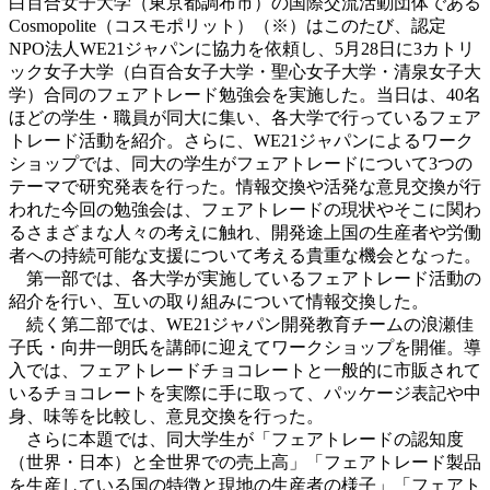
白百合女子大学（東京都調布市）の国際交流活動団体である
Cosmopolite（コスモポリット）（※）はこのたび、認定
NPO法人WE21ジャパンに協力を依頼し、5月28日に3カトリ
ック女子大学（白百合女子大学・聖心女子大学・清泉女子大
学）合同のフェアトレード勉強会を実施した。当日は、40名
ほどの学生・職員が同大に集い、各大学で行っているフェア
トレード活動を紹介。さらに、WE21ジャパンによるワーク
ショップでは、同大の学生がフェアトレードについて3つの
テーマで研究発表を行った。情報交換や活発な意見交換が行
われた今回の勉強会は、フェアトレードの現状やそこに関わ
るさまざまな人々の考えに触れ、開発途上国の生産者や労働
者への持続可能な支援について考える貴重な機会となった。
第一部では、各大学が実施しているフェアトレード活動の
紹介を行い、互いの取り組みについて情報交換した。
続く第二部では、WE21ジャパン開発教育チームの浪瀬佳
子氏・向井一朗氏を講師に迎えてワークショップを開催。導
入では、フェアトレードチョコレートと一般的に市販されて
いるチョコレートを実際に手に取って、パッケージ表記や中
身、味等を比較し、意見交換を行った。
さらに本題では、同大学生が「フェアトレードの認知度
（世界・日本）と全世界での売上高」「フェアトレード製品
を生産している国の特徴と現地の生産者の様子」「フェアト