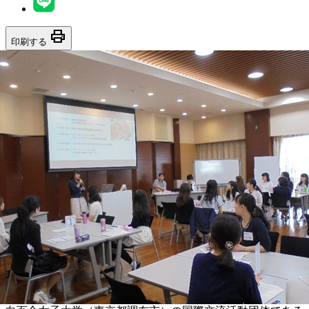
print
印刷する