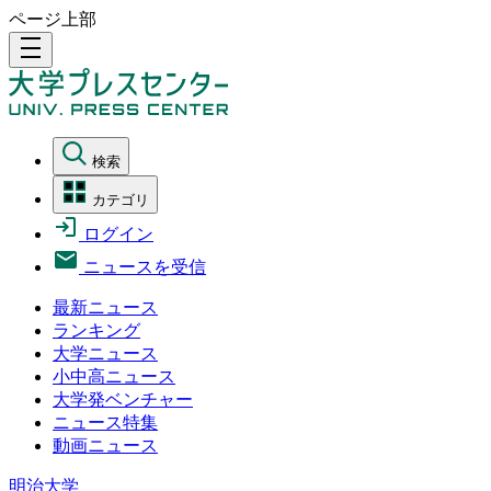
ページ上部
density_medium
検索
カテゴリ
ログイン
ニュースを受信
最新ニュース
ランキング
大学ニュース
小中高ニュース
大学発ベンチャー
ニュース特集
動画ニュース
明治大学