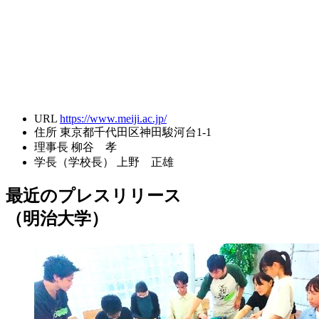
URL
https://www.meiji.ac.jp/
住所
東京都千代田区神田駿河台1-1
理事長
柳谷 孝
学長（学校長）
上野 正雄
最近のプレスリリース
（明治大学）