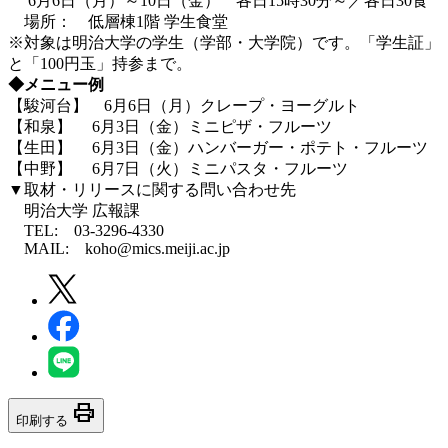
6月6日（月）～10日（金） 各日15時30分～／各日30食
場所： 低層棟1階 学生食堂
※対象は明治大学の学生（学部・大学院）です。「学生証」
と「100円玉」持参まで。
◆メニュー例
【駿河台】 6月6日（月）クレープ・ヨーグルト
【和泉】 6月3日（金）ミニピザ・フルーツ
【生田】 6月3日（金）ハンバーガー・ポテト・フルーツ
【中野】 6月7日（火）ミニパスタ・フルーツ
▼取材・リリースに関する問い合わせ先
明治大学 広報課
TEL: 03-3296-4330
MAIL: koho@mics.meiji.ac.jp
print
印刷する