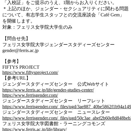
「入校証」をご提示のうえ、1階からお入りください。
＊上記のほか、ジェンダー・セクシュアリティに関わる問題
について、有志学生スタッフとの交流座談会「Café Gem」
を開催します。
対象：フェリス女学院大学生のみ
【問合せ先】
フェリス女学院大学ジェンダースタディーズセンター
gender@ferris.ac.jp
【参考】
FIFTYS PROJECT
https://www.fiftysproject.com/
【参考URL】
ジェンダースタディーズセンター 公式Webサイト
https://www.ferris.ac.jp/life/gender-studies-center/
https://www.ferrisgender.com/
ジェンダースタディーズセンター リーフレット
https://www.ferrisgender.com/_files/ugd/3ae887_40be5862f1b94a1
ジェンダースタディーズセンター ニュースレター
https://www.ferrisgender.com/_files/ugd/50c3ae_abef2b60e8d848b
フェリス女学院大学図書館・ラーニングコモンズ
https://www.ferris.ac.jp/life/library/