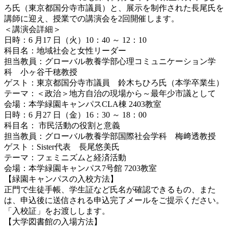
ろ氏（東京都国分寺市議員）と、展示を制作された長尾氏を
講師に迎え、授業での講演会を2回開催します。
＜講演会詳細＞
日時：6 月17 日（火）10：40 ～ 12：10
科目名：地域社会と女性リーダー
担当教員：グローバル教養学部心理コミュニケーション学
科 小ヶ谷千穂教授
ゲスト：東京都国分寺市議員 鈴木ちひろ氏（本学卒業生）
テーマ：＜政治＞地方自治の現場から～最年少市議として
会場：本学緑園キャンパスCLA棟 2403教室
日時：6 月27 日（金）16：30 ～ 18：00
科目名： 市民活動の役割と意義
担当教員：グローバル教養学部国際社会学科 梅﨑透教授
ゲスト：Sister代表 長尾悠美氏
テーマ：フェミニズムと経済活動
会場：本学緑園キャンパス7号館 7203教室
【緑園キャンパスの入校方法】
正門で生徒手帳、学生証など氏名が確認できるもの、また
は、申込後に送信される申込完了メールをご提示ください。
「入校証」をお渡しします。
【大学図書館の入場方法】