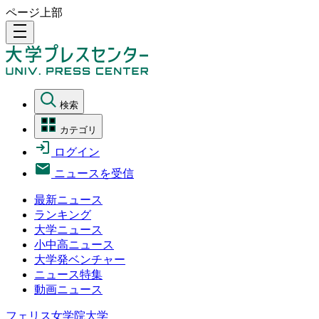
ページ上部
density_medium
検索
カテゴリ
ログイン
ニュースを受信
最新ニュース
ランキング
大学ニュース
小中高ニュース
大学発ベンチャー
ニュース特集
動画ニュース
フェリス女学院大学