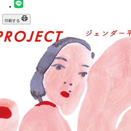
print
印刷する