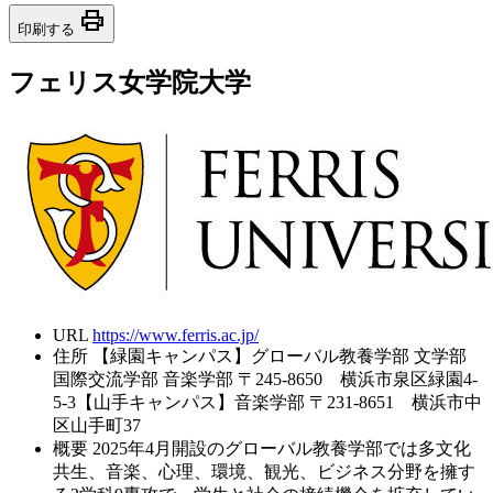
print
印刷する
フェリス女学院大学
URL
https://www.ferris.ac.jp/
住所
【緑園キャンパス】グローバル教養学部 文学部
国際交流学部 音楽学部 〒245-8650 横浜市泉区緑園4-
5-3【山手キャンパス】音楽学部 〒231-8651 横浜市中
区山手町37
概要
2025年4月開設のグローバル教養学部では多文化
共生、音楽、心理、環境、観光、ビジネス分野を擁す