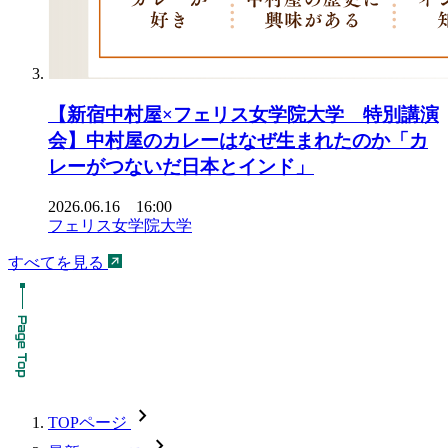
【新宿中村屋×フェリス女学院大学 特別講演
会】中村屋のカレーはなぜ生まれたのか「カ
レーがつないだ日本とインド」
2026.06.16 16:00
フェリス女学院大学
すべてを見る
chevron_forward
TOPページ
chevron_forward