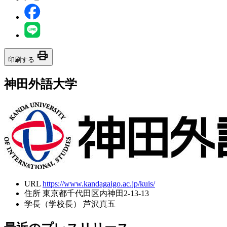
print
印刷する
神田外語大学
URL
https://www.kandagaigo.ac.jp/kuis/
住所
東京都千代田区内神田2-13-13
学長（学校長）
芦沢真五