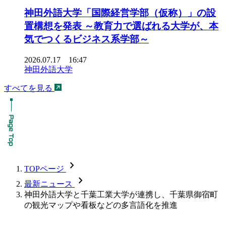
神田外語大学「国際経営学部（仮称）」の設
置構想を発表 ～教育力で選ばれる大学が、本
気でつくるビジネス系学部～
2026.07.17 16:47
神田外語大学
すべてを見る
chevron_forward
TOPページ
chevron_forward
最新ニュース
神田外語大学と千葉工業大学が連携し、千葉県御宿町
の観光マップや看板などの多言語化を推進