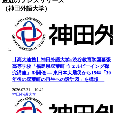
最近のプレスリリース
（神田外語大学）
【高大連携】神田外語大学×渋谷教育学園幕張
高等学校「福島県双葉町 ウェルビーイング探
究講座」を開催 ― 東日本大震災から15年「30
年後の双葉町の再生への設計図」を構想 ―
2026.07.31 10:42
神田外語大学