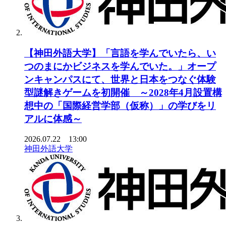
【神田外語大学】「言語を学んでいたら、い
つのまにかビジネスを学んでいた。」オープ
ンキャンパスにて、世界と日本をつなぐ体験
型謎解きゲームを初開催 ～2028年4月設置構
想中の「国際経営学部（仮称）」の学びをリ
アルに体感～
2026.07.22 13:00
神田外語大学