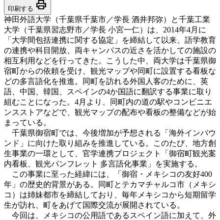
print
印刷する
神田外語大学（千葉県千葉市／学長 酒井邦弥）と千葉工業
大学（千葉県習志野市／学長 小宮一仁）は、2014年4月に
「大学間包括連携に関する協定」を締結して以来、語学教育
の連携や科目開放、両キャンパスの近さを活かしての施設の
相互利用などを行ってきた。こうした中、両大学は千葉県御
宿町からの依頼を受け、観光マップや同町に設置する看板な
どの多言語化を推進。同町を訪れる外国人客のために、英
語、中国、韓国、スペインの4か国語に翻訳する事業に取り
組むことになった。4月より、同町内の道の駅やコンビニエ
ンスストアなどで、観光マップの配布や看板の整備などが始
まっている。
千葉県御宿町では、今後増加が予想される「海外インバウ
ンド」に向けた取り組みを推進している。このたび、地方創
生事業の一環として、官学連携プロジェクト「御宿町観光案
内看板、観光パンフレット 多言語化事業」を実施する。
この事業に至った経緯には、「御宿・メキシコの友好400
年」の歴史的背景がある。同町とテカマチャルコ市（メキシ
コ）は姉妹都市を締結しており、毎年メキシコから短期留学
生が訪れ、町をあげて国際交流が展開されている。
今回は、メキシコの公用語であるスペイン語に加えて、外