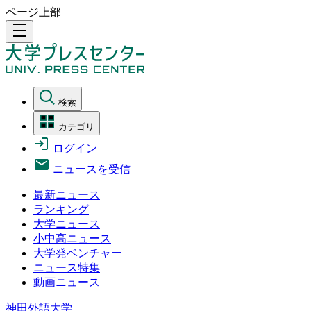
ページ上部
density_medium
検索
カテゴリ
ログイン
ニュースを受信
最新ニュース
ランキング
大学ニュース
小中高ニュース
大学発ベンチャー
ニュース特集
動画ニュース
神田外語大学