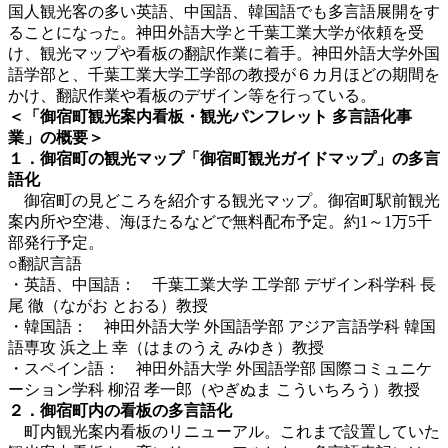
国人観光客の多い英語、中国語、韓国語でも多言語展開をす
ることになった。神田外語大学と千葉工業大学が依頼を受
け、観光マップや看板の翻訳作業に着手。神田外語大学外国
語学部と、千葉工業大学工学部の教授が６カ月ほどの期間を
かけ、翻訳作業や看板のデザイン等を行っている。
＜「御宿町観光案内看板・観光パンフレット 多言語化事
業」の概要＞
１．御宿町の観光マップ「御宿町観光ガイドマップ」の多言
語化
御宿町の見どころを紹介する観光マップ。御宿町駅前観光
案内所や空港、海ほたるなどで無料配布予定。約1～1万5千
部発行予定。
○翻訳言語
・英語、中国語： 千葉工業大学 工学部 デザイン科学科 長
尾 徹（ながお とおる）教授
・韓国語： 神田外語大学 外国語学部 アジア言語学科 韓国
語専攻 浜之上 幸（はまのうえ みゆき）教授
・スペイン語： 神田外語大学 外国語学部 国際コミュニケ
ーション学科 柳沼 孝一郎（やぎぬま こういちろう）教授
２．御宿町内の看板の多言語化
町内観光案内看板のリニューアル。これまで設置していた