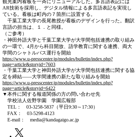
観光案内看板を一斉にリニューアルした。多言語表記には
AR技術を採用し、デジタル情報による多言語表記を実現し
ている。看板は町内の７箇所に設置する。
千葉工業大学の長尾教授が看板のデザインを行った。翻訳
言語の担当は、１．と同様。
（ご参考）
・神田外語大学と千葉工業大学が大学間包括連携の取り組み
の一環で、4月から科目開放、語学教育に関する連携、両大
学間のシャトルバス運行を開始
https://www.u-presscenter.jp/modules/bulletin/index.php?
page=article&storyid=7603
・千葉工業大学と神田外語大学が大学間包括連携に関する協
定を締結――大学間連携の新たな取り組みを開始
https://www.u-presscenter.jp/modules/bulletin/index.php?
page=article&storyid=6422
▼本件に関する報道関係の方の問い合わせ先
学校法人佐野学園 学園広報部
TEL： 03-3258-5837（平日9:30～17:30）
FAX： 03-5298-4123
E-mail： media@kandagaigo.ac.jp