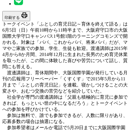
print
印刷する
トークイベント「ふとしの育児日記～育休を終えて語る」は
6月5日（日）午前10時から11時半まで、大阪府守口市の大阪
国際大学守口キャンパス1号館1階のラーニングコモンズで開
かれる。対象は「パパ、これからパパ、将来パパ」だが、マ
マやご家族での参加、学生、生徒も歓迎。渡邊講師は2015年
4月から8か月間、2014年12月に生まれた長男のため育児休業
を取ったが、この間に体験した喜びや苦労について話し、質
問にも答える。
渡邊講師は、育休期間中、大阪国際学園が発行している月
刊の広報用フリーペーパー「くすくす」で2015年5月から11
月まで「ふとしの育児日記」を連載。寝かしつけることの大
変さや、おむつ交換の苦労などを紹介していた。
社会学が専門の渡邊講師は「父親も積極的に育児に参加で
きれば、もっといい世の中になるだろう」とトークイベント
への参加を呼びかけている。
参加は無料で、誰でも参加できるが、人数に限りがあり、
応募多数の場合は抽選になる。
参加希望者はメールか電話で5月20日までに大阪国際学園