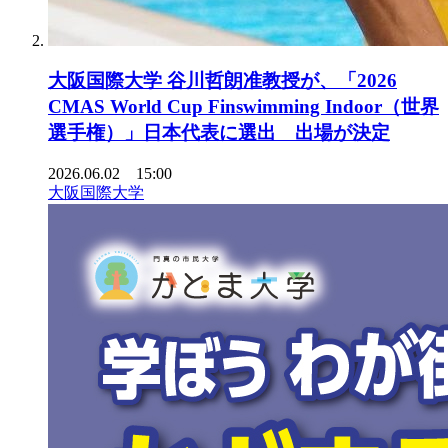
大阪国際大学 谷川哲朗准教授が、「2026
CMAS World Cup Finswimming Indoor（世界
選手権）」日本代表に選出 出場が決定
2026.06.02 15:00
大阪国際大学