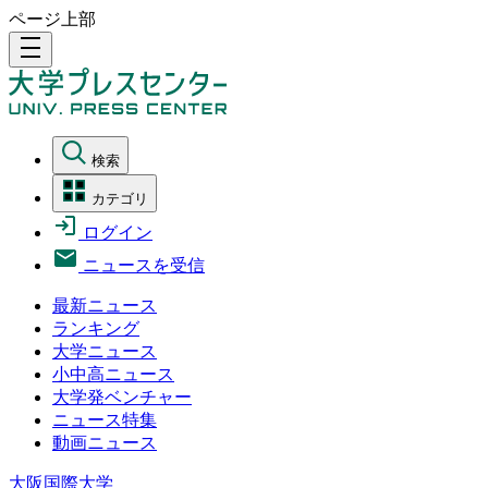
ページ上部
density_medium
検索
カテゴリ
ログイン
ニュースを受信
最新ニュース
ランキング
大学ニュース
小中高ニュース
大学発ベンチャー
ニュース特集
動画ニュース
大阪国際大学