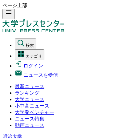
ページ上部
density_medium
検索
カテゴリ
ログイン
ニュースを受信
最新ニュース
ランキング
大学ニュース
小中高ニュース
大学発ベンチャー
ニュース特集
動画ニュース
明治大学