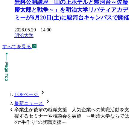
無料公開講座「山の上ホテルと駿河台～佐藤
慶太郎と戦争～」を明治大学リバティアカデ
ミーが6月20日(土)に駿河台キャンパスで開催
2026.05.29 14:00
明治大学
すべてを見る
chevron_forward
TOPページ
chevron_forward
最新ニュース
卒業生が後輩の就職支援 人気企業への就職活動を支
援するセミナーや相談会を実施 ～明治大学ならでは
の“手作り”の就職支援～