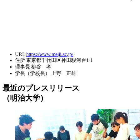
URL
https://www.meiji.ac.jp/
住所
東京都千代田区神田駿河台1-1
理事長
柳谷 孝
学長（学校長）
上野 正雄
最近のプレスリリース
（明治大学）