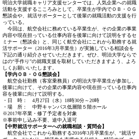
明治大学就職キャリア支援センターでは、人気企業への就職
活動を支援するこころみとして、卒業生が学内でＯＢ・ＯＧ
懇談会や、就活サポーターとして後輩の就職活動の支援を行
っている。
今回は、航空会社に務めている卒業生が、その企業の事業
内容や現在担っている仕事内容を後輩に向けて説明をするセ
ミナー（懇談会）と、同じく航空会社にこれから勤務する就
活サポーター（2016年3月卒業生）が実施している相談会を
下記の通り紹介させていただきます。ぜひ、明治大学ならで
はの“手作り”の就職支援を取材していただきますよう、よろ
しくお願いいたします。
【学内ＯＢ・ＯＧ懇談会】
航空会社勤務（客室乗務員）の明治大学卒業生が参加し、
後輩に向けて、その企業の事業内容や現在担っている仕事内
容を後輩に向けて説明する。
・日 時： 4月27日（水）18時30分～20時
・場 所： 中野キャンパス低層階５階ホール
※2017年卒業・修了予定者を対象
※事前申し込み不要、途中入退可
【中野就活サポーターへの就職相談・質問会】
航空会社でこれから勤務する2016年3月卒業生が、“就活サ