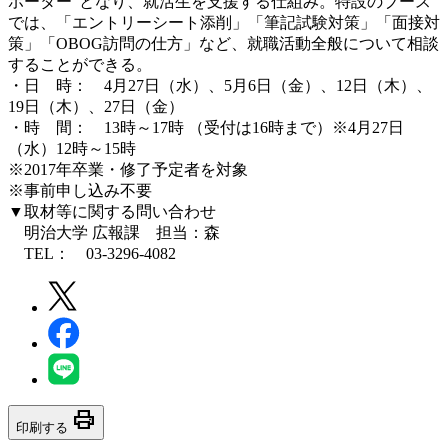
ポーター”となり、就活生を支援する仕組み。特設のブース
では、「エントリーシート添削」「筆記試験対策」「面接対
策」「OBOG訪問の仕方」など、就職活動全般について相談
することができる。
・日 時： 4月27日（水）、5月6日（金）、12日（木）、
19日（木）、27日（金）
・時 間： 13時～17時 （受付は16時まで）※4月27日
（水）12時～15時
※2017年卒業・修了予定者を対象
※事前申し込み不要
▼取材等に関する問い合わせ
明治大学 広報課 担当：森
TEL： 03-3296-4082
print
印刷する