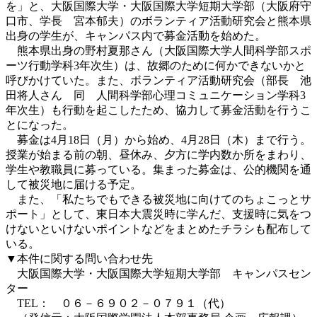
を」と、大阪国際大学・大阪国際大学短期大学部（大阪府守
口市、学長 宮本郁夫）のボランティア活動研究会と熊本県
出身の学生が、キャンパス内で募金活動を始めた。
熊本県出身の野村夏那さん（大阪国際大学人間科学部スポ
ーツ行動学科3年次生）は、故郷のために何かできないかと
呼びかけていた。また、ボランティア活動研究会（部長 池
田将人さん 同 人間科学部心理コミュニケーション学科3
年次生）も行動を起こしたため、協力して募金活動を行うこ
とになった。
募金は4月18日（月）から始め、4月28日（木）まで行う。
授業が始まる前の朝、昼休み、夕方に学内数か所をまわり、
学生や教職員に募っている。集まった募金は、公的機関を通
して被災地に届ける予定。
また、「私たちでもできる被災地に向けてのちょこっとサ
ポート」として、東日本大震災時に学んだ、支援時に気をつ
けないといけないポイントなどをまとめたチラシも配布して
いる。
▼本件に関する問い合わせ先
大阪国際大学・大阪国際大学短期大学部 キャンパスセン
ター
TEL： ０６－６９０２－０７９１（代）