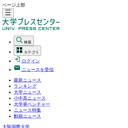
ページ上部
density_medium
検索
カテゴリ
ログイン
ニュースを受信
最新ニュース
ランキング
大学ニュース
小中高ニュース
大学発ベンチャー
ニュース特集
動画ニュース
大阪国際大学