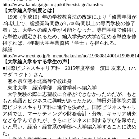
http://www.kandagaigo.ac.jp/kifl/nextstage/transfer/
【大学編入学制度とは】
1998（平成10）年の学校教育法の改定により「修業年限が
2年以上で、総授業時間数が1,700時間以上の専門学校の修了
者」は、大学への編入学が可能となった。専門学校で修得し
た単位が認定されるため、編入学先の大学が定める単位を修
得すれば、4年制大学卒業資格「学士」を得られる。
詳細：
http://www.mext.go.jp/b_menu/hakusho/nc/t19980814001/t1998081
【大学編入学をする学生の声】
■国際ビジネスキャリア科 2015年度卒業 濱田 友来人（ハ
マダ ユクト）さん
熊本県立熊本北高等学校出身
東北大学 経済学部 経営学科へ編入学
大学受験の際に志望校に合格ができなかったのだが、もと
もと英語とビジネスに興味があったため、神田外語学院の国
際ビジネスキャリア科に進学を決めた。国際ビジネスキャリ
ア科では、マーケティングや財務会計・分析、キャリア研究
などを学んできたが、さらにビジネスに関する学びを深めた
いと思い、経済・経営系の学部へ大学編入学することに決め
た。