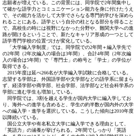
志願者が増えている。この背景には、同学院で2年間集中し
て確かな語学力とコミュニケーション能力を身に付けたうえ
で、その能力を活かして大学でさらなる専門的学びを深めら
れることにある。語学という自分の柱となる部分を得ること
で、高校生の時には視野になかった分野や、難関大学への進
路が開けるということで、新たなキャリア形成の一つとして
語学専門学校の位置づけが変化している。
「大学編入学制度」では、同学院での2年間＋編入学先で
の2年間（2年次編入の場合は3年間）、合計4年間（2年次編
入の場合は5年間）で「専門士」の称号と「学士」の学位が
取得できる。
2015年度は延べ266名が大学編入学試験に合格している。
志望する学部は、外国語学部や文学部などの語学系に留まら
ず、経済学部や商学部、社会学部、法学部など社会科学系の
学部に進む学生も増加している。
同学院では、3割を越える学生が国内大学に編入学してお
り、海外への進学も含めると、学生の約半数が国内外の大学
への編入学・進学を選択している。こうした傾向は2010年度
以降続いている。
国公立大学や有名私立大学に編入学できる理由として、
「英語力」の涵養が挙げられる。2年間でしっかり「英語