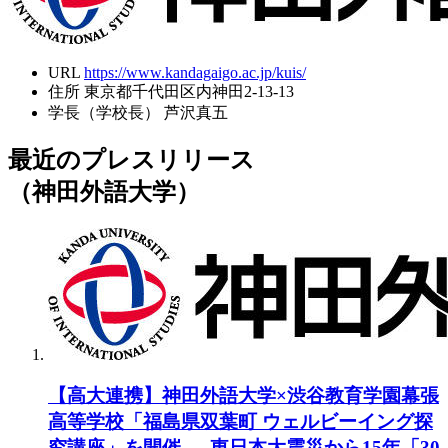
URL
https://www.kandagaigo.ac.jp/kuis/
住所
東京都千代田区内神田2-13-13
学長（学校長）
芦沢真五
最近のプレスリリース
（神田外語大学）
【高大連携】神田外語大学×渋谷教育学園幕張
高等学校「福島県双葉町 ウェルビーイング探
究講座」を開催 ― 東日本大震災から15年「30