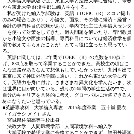
大学編入学試験では、東北大学と法政大学に合格し、今春
から東北大学 経済学部に編入学をする。
私が受けた編入学試験は、英語（TOEIC（R）スコア提出
のみの場合もあり）、小論文、面接、その他に経済・経営・
会計の専門科目の試験があり、学内では主に大学編入センタ
ーを使って対策をしてきた。過去問題を解いたり、専門教員
から小論文や面接の指導、専門科目については経済数学を個
別で教えてもらえたことが、とても役に立ったと思ってい
る。
英語に関しては、2年間でTOEIC（R）の点数を410点上
げ、830点を取って卒業することができた。高校生の頃はこ
んな進路があるなんて想像もしていなかったが、九州を出て
東京に来て神田外語学院に通い、これから東北の大学に行
く。英語力を身に付け、さまざまな異文化を学んだいま、次
は世界に目が向いている。残りの2年間の学生生活の中で、
自分のキャリアを具体的に考え、グローバルに活躍できる人
材になりたいと思っている。
■英語専攻科 大学編入専攻 2015年度卒業 五十嵐 愛衣
（イガラシ メイ）さん
宮城県佐沼高等学校出身
法政大学 人間環境学部 人間環境学科へ編入学
大学受験で希望大学に合格することができず、神田外語学