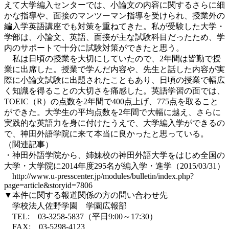
えて大学編入センターでは、小論文の内容に関するさらに細
かな指導や、面接のマンツーマン指導を受けられ、授業外の
編入学英語講座でも対策を重ねてきた。私が受験した大学・
学部は、小論文、英語、面接が主な試験科目だったため、学
内のサポートで十分に試験対策ができたと思う。
私は日頃の授業を大切にしていたので、2年間は皆勤で授
業に出席した。授業で学んだ内容や、先生と話した内容が実
際に小論文試験に出題されたこともあり、日頃の授業で幅広
く知識を得ることの大切さを痛感した。英語学習の面では、
TOEIC（R）の点数を2年間で400点上げ、775点を取ること
ができた。大学生の平均点数を2年間で大幅に越え、さらに
実践的な英語力を身に付けたうえで、大学編入学ができるの
で、神田外語学院に来て本当に良かったと思っている。
（関連記事）
・神田外語学院から、姉妹校の神田外語大学をはじめ全国の
大学・大学院に2014年度295名が編入学・進学（2015/03/31）
http://www.u-presscenter.jp/modules/bulletin/index.php?
page=article&storyid=7806
▼本件に関する報道関係の方の問い合わせ先
学校法人佐野学園 学園広報部
TEL: 03-3258-5837（平日9:00～17:30）
FAX: 03-5298-4123