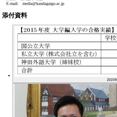
E-mail: media@kandagaigo.ac.jp
添付資料
201