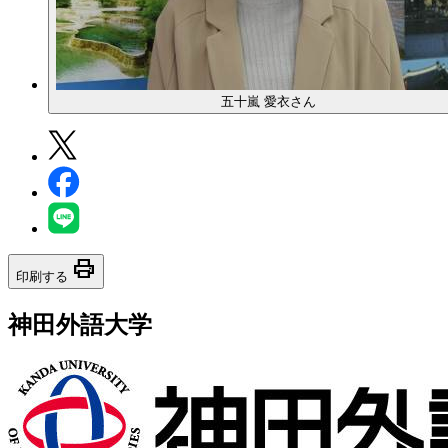
五十嵐 愛衣さん
print
印刷する
神田外語大学