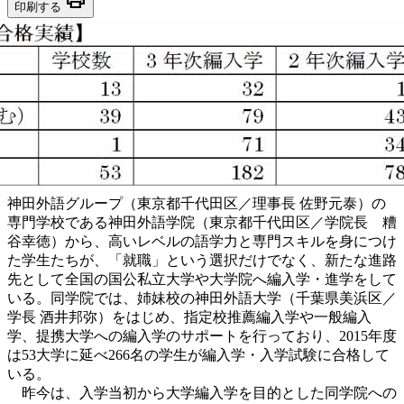
印刷する
神田外語グループ（東京都千代田区／理事長 佐野元泰）の
専門学校である神田外語学院（東京都千代田区／学院長 糟
谷幸徳）から、高いレベルの語学力と専門スキルを身につけ
た学生たちが、「就職」という選択だけでなく、新たな進路
先として全国の国公私立大学や大学院へ編入学・進学をして
いる。同学院では、姉妹校の神田外語大学（千葉県美浜区／
学長 酒井邦弥）をはじめ、指定校推薦編入学や一般編入
学、提携大学への編入学のサポートを行っており、2015年度
は53大学に延べ266名の学生が編入学・入学試験に合格して
いる。
昨今は、入学当初から大学編入学を目的とした同学院への