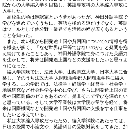
院からの大学編入学を目指し、英語専攻科の大学編入専攻に
入学した。
高校生の頃は翻訳家という夢があったが、神田外語学院で
学びを進めていくうちに、英語を極める道だけでなく、英語
はツールとして他分野・業界でも活躍の幅が広くあるという
ことを知った。
また、幼い頃から開発途上国や貧困国についての情報を得
る機会が多く、「なぜ世界は平等ではないのか」と疑問を抱
え続けてきたこともあり、神田外語学院で身につけた英語力
を生かして、将来は開発途上国などの支援をしたいと思うよ
うになった。
編入学試験では、法政大学、山梨県立大学、日本大学に合
格し、そのうち法政大学 人間環境学部人間環境学科に編入
学する。この学部では、法律学・経済学・経営学・社会学・
地域研究など社会科学を中心に学び、さらに開発途上国の支
援や国際関係のゼミもあるので、是非そこで学びを深めたい
と思っている。そして大学卒業後は大学院か留学を経て、将
来は国際機関などで開発途上国や貧困国の支援をする仕事を
したいと考えている。
私は大学編入専攻だったため、編入学試験にあたっては、
日頃の授業で小論文や、英語科目の受験対策をしてきた。加