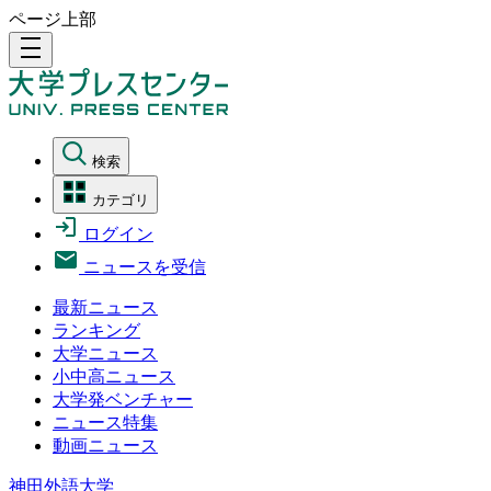
ページ上部
density_medium
検索
カテゴリ
ログイン
ニュースを受信
最新ニュース
ランキング
大学ニュース
小中高ニュース
大学発ベンチャー
ニュース特集
動画ニュース
神田外語大学