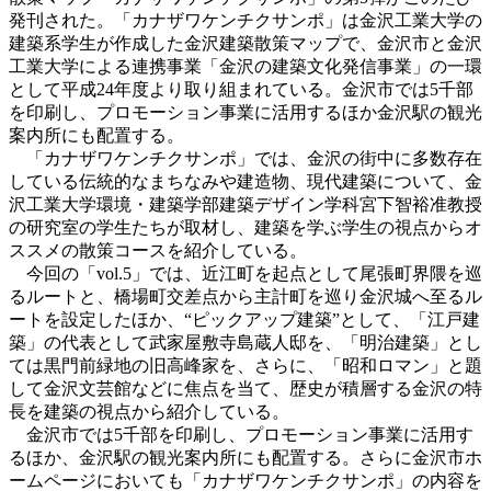
発刊された。「カナザワケンチクサンポ」は金沢工業大学の
建築系学生が作成した金沢建築散策マップで、金沢市と金沢
工業大学による連携事業「金沢の建築文化発信事業」の一環
として平成24年度より取り組まれている。金沢市では5千部
を印刷し、プロモーション事業に活用するほか金沢駅の観光
案内所にも配置する。
「カナザワケンチクサンポ」では、金沢の街中に多数存在
している伝統的なまちなみや建造物、現代建築について、金
沢工業大学環境・建築学部建築デザイン学科宮下智裕准教授
の研究室の学生たちが取材し、建築を学ぶ学生の視点からオ
ススメの散策コースを紹介している。
今回の「vol.5」では、近江町を起点として尾張町界隈を巡
るルートと、橋場町交差点から主計町を巡り金沢城へ至るル
ートを設定したほか、“ピックアップ建築”として、「江戸建
築」の代表として武家屋敷寺島蔵人邸を、「明治建築」とし
ては黒門前緑地の旧高峰家を、さらに、「昭和ロマン」と題
して金沢文芸館などに焦点を当て、歴史が積層する金沢の特
長を建築の視点から紹介している。
金沢市では5千部を印刷し、プロモーション事業に活用す
るほか、金沢駅の観光案内所にも配置する。さらに金沢市ホ
ームページにおいても「カナザワケンチクサンポ」の内容を