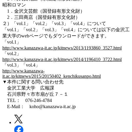
昭和ロマン
1．金沢文芸館（国登録有形文化財）
2．三田商店（国登録有形文化財）
２）「vol.1」「vol.2」「vol.3」「vol.4」について
「vol.1」「vol.2」「vol.3」「vol.4」については以下の金沢工
業大学のwebページでもダウンロードができます。
「vol.1」
http://www.kanazawa-it.ac.jp/kitnews/2013/1193860_3527.html
「vol.2」
http://www.kanazawa-it.ac.jp/kitnews/2014/1196410_3722.html
「vol.3」「vol.4」
http://www.kanazawa-
it.ac.jp/kitnews/2015/20150402_kenchikusanpo.html
▼本件に関する問い合わせ先
金沢工業大学 広報課
石川県野々市市扇が丘７－１
TEL： 076-246-4784
E-Mail： koho@kanazawa-it.ac.jp