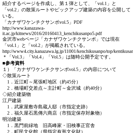
紹介するページを作成し、第１弾として、「vol.1」と
「vol.2」の散策ルートやピックアップ建築の内容を公開して
いる。
「カナザワケンチクサンポvol.5」PDF
http://www.kanazawa-
it.ac.jp/kitnews/2016/20160413_kenchikusanpo5.pdf
金沢市webページ「カナザワケンチクサンポ」では現在
「vol.1」と「vol.2」が掲載されている。
http://www4.city.kanazawa.lg.jp/11001/kenchikusanpo/top/kentikus
＊「Vol.3」「Vol.4」「Vol.5」は随時公開予定です。
■参考資料
１）「カナザワケンチクサンポvol.5」の内容について
◇散策ルート
1．近江町～尾張町地区（約45分）
2．橋場町交差点～主計町～金沢城（約40分）
◇紹介建築物
江戸建築
1．武家屋敷寺島蔵人邸（市指定史跡）
2．福久屋石黒傳六商店（市指定保存対象物）
明治建築
1．黒門前緑地 旧高峰家・旧検事正官舎
2．町民文化館（県指定有形文化財）