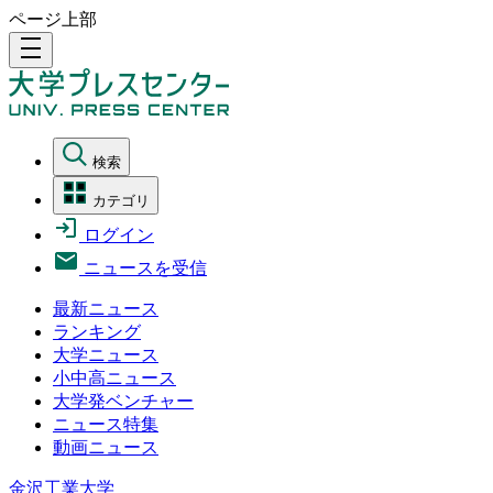
ページ上部
density_medium
検索
カテゴリ
ログイン
ニュースを受信
最新ニュース
ランキング
大学ニュース
小中高ニュース
大学発ベンチャー
ニュース特集
動画ニュース
金沢工業大学