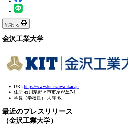
print
印刷する
金沢工業大学
URL
https://www.kanazawa-it.ac.jp
住所
石川県野々市市扇が丘7-1
学長（学校長）
大澤 敏
最近のプレスリリース
（金沢工業大学）