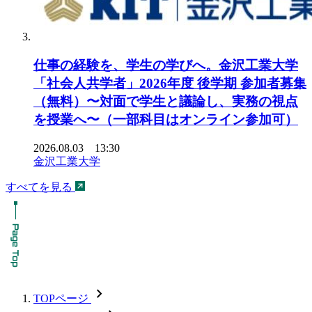
仕事の経験を、学生の学びへ。金沢工業大学
「社会人共学者」2026年度 後学期 参加者募集
（無料）〜対面で学生と議論し、実務の視点
を授業へ〜（一部科目はオンライン参加可）
2026.08.03 13:30
金沢工業大学
すべてを見る
chevron_forward
TOPページ