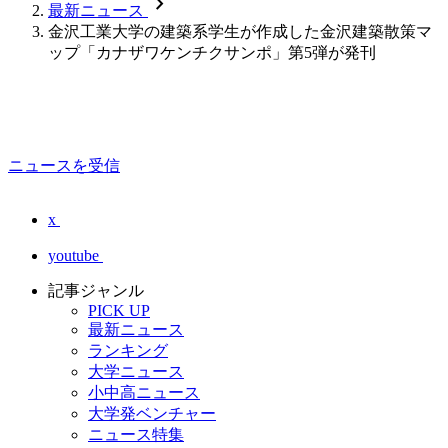
chevron_forward
最新ニュース
金沢工業大学の建築系学生が作成した金沢建築散策マ
ップ「カナザワケンチクサンポ」第5弾が発刊
ニュースを受信
x
youtube
記事ジャンル
PICK UP
最新ニュース
ランキング
大学ニュース
小中高ニュース
大学発ベンチャー
ニュース特集