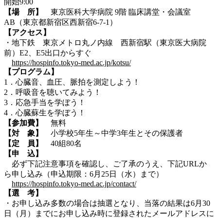
開始9:00
【場 所】
東京医科大学病院 9階 臨床講堂・会議室
AB（東京都新宿区西新宿6-7-1）
【アクセス】
・地下鉄 東京メトロ丸ノ内線 西新宿駅（東京医大病院
前）E2、E5出口からすぐ
https://hospinfo.tokyo-med.ac.jp/kotsu/
【プログラム】
1．
心臓音、血圧、脈拍を測定しよう！
2．
呼吸音を聴いてみよう！
3．
応急手当を学ぼう
！
4．
心臓蘇生を学ぼう！
【参加費】
無料
【対 象】
小学校5年生～中学3年生とその保護者
【定 員】
40組80名
【申 込】
必ず下記注意事項を確認し、ご了承のうえ、下記URLか
ら申し込み（申込期限：6月25日（水）まで）
https://hospinfo.tokyo-med.ac.jp/contact/
【選 考】
・お申し込み多数の場合は抽選となり、当落の結果は6月30
日（月）までにお申し込み時に登録されたメールアドレスに