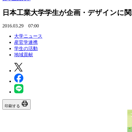
日本工業大学学生が企画・デザインに関
2016.03.29 07:00
大学ニュース
産官学連携
学生の活動
地域貢献
print
印刷する