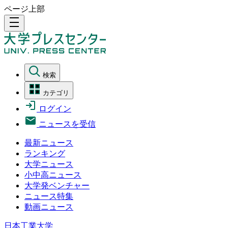
ページ上部
density_medium
検索
カテゴリ
ログイン
ニュースを受信
最新ニュース
ランキング
大学ニュース
小中高ニュース
大学発ベンチャー
ニュース特集
動画ニュース
日本工業大学