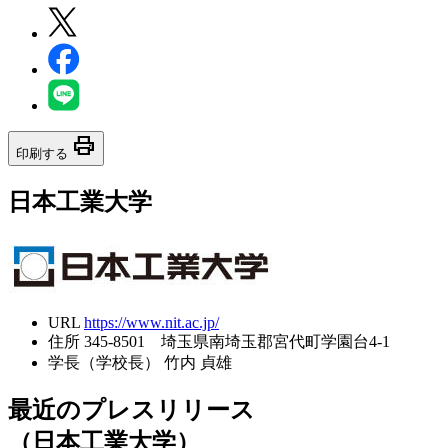
print
印刷する
日本工業大学
URL
https://www.nit.ac.jp/
住所
345-8501 埼玉県南埼玉郡宮代町学園台4-1
学長（学校長）
竹内 貞雄
最近のプレスリリース
（日本工業大学）