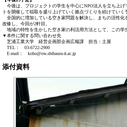
今後は、プロジェクトの学生を中心にNPO法人を立ち上げ
トを開催して稲取を盛り上げていく拠点づくりを続けていく
全国的に増加している空き家問題を解決し、まちの活性化を
改修し、今回が2軒目。
地域の特性を生かした空き家の利活用方法として、この学生
▼本件に関する問い合わせ先
芝浦工業大学 経営企画部企画広報課 担当：土屋
TEL： 03-6722-2900
E-mail： koho@ow.shibaura-it.ac.jp
添付資料