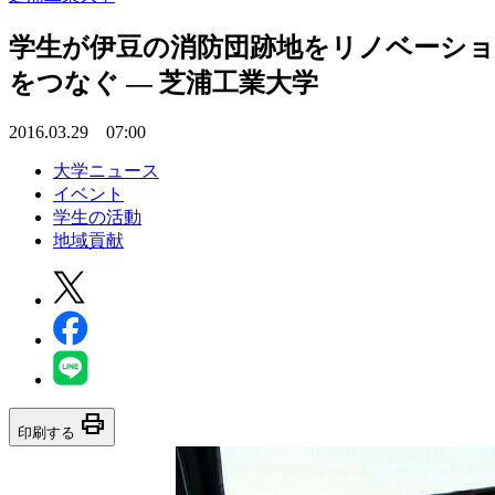
学生が伊豆の消防団跡地をリノベーショ
をつなぐ — 芝浦工業大学
2016.03.29 07:00
大学ニュース
イベント
学生の活動
地域貢献
print
印刷する