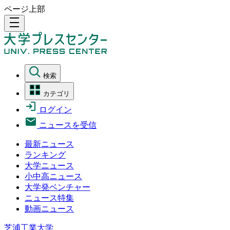
ページ上部
density_medium
検索
カテゴリ
ログイン
ニュースを受信
最新ニュース
ランキング
大学ニュース
小中高ニュース
大学発ベンチャー
ニュース特集
動画ニュース
芝浦工業大学