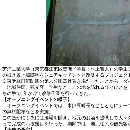
芝浦工業大学（東京都江東区豊洲／学長：村上雅人）の学生
の器具置き場跡地をシェアキッチンへと改修するプロジェクト
※東伊豆町消防団の第六分団器具置き場だったことから「ダ
地域住民、観光客、学生など、この地を訪れるひとびとを「
ちの手で1年かけて改修作業を行ってきた。
【オープニングイベントの様子】
オープニングイベントでは、東伊豆町長などとともにテープ
の無料配布などを実施。
このほかにも夜には酒場を開き、地元のお酒を提供して人々
って完成のお披露目を行った。期間中は、地元住民や観光客
【今後の予定】