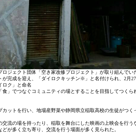
プロジェクト団体「空き家改修プロジェクト」が取り組んでい
が完成を迎え、「ダイロクキッチン※」と名付けられ、2月27
イロク」と命名
食」でつなぐコミュニティの場とすることを目指してつくら
カットを行い、地場産野菜や静岡県立稲取高校の生徒がつく
の交流の場を持ったり、稲取を舞台にした映画の上映会を行う
などが多く立ち寄り、交流を行う場面が多く見られた。