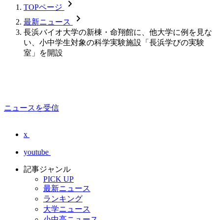
chevron_forward
TOPページ
chevron_forward
最新ニュース
長浜バイオ大学の新棟・命翔館に、他大学に例を見な
い、小中学生対象の科学実験施設「長浜学びの実験
室」を開設
ニュースを受信
x
youtube
記事ジャンル
PICK UP
最新ニュース
ランキング
大学ニュース
小中高ニュース