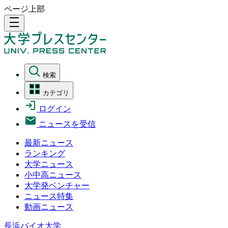
ページ上部
density_medium
検索
カテゴリ
ログイン
ニュースを受信
最新ニュース
ランキング
大学ニュース
小中高ニュース
大学発ベンチャー
ニュース特集
動画ニュース
長浜バイオ大学