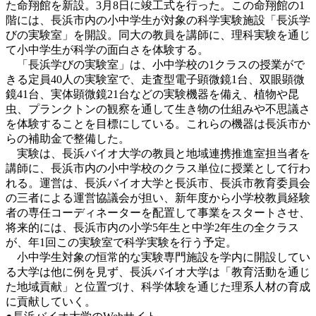
た命翔館を新設。3月8日に竣工式を行った。この命翔館の1
階には、長浜市内の小中学生が対象の科学実験施設「長浜学
びの実験室」を開設。同大の教員を講師に、理科実験を通じ
て小中学生が科学の面白さを体験する。
「長浜学びの実験室」は、小中学校の1クラスの授業がで
きる定員40人の実験室で、走査型電子顕微鏡1台、双眼顕微
鏡41台、実体顕微鏡21台などの実験機器を備え、植物や昆
虫、プランクトンの観察を通して生き物の仕組みや不思議さ
を体験することを目標にしている。これらの機器は長浜市か
らの補助金で整備した。
実験は、長浜バイオ大学の教員と地域連携推進室担当者を
講師に、長浜市内の小中学校のクラス単位に授業として行わ
れる。運営は、長浜バイオ大学と長浜市、長浜市教育委員会
の三者による運営協議会が担い、新年度から小学校教員経験
者の専任コーディネーターを配置して事業をスタートさせ、
将来的には、長浜市内の小学5年生と中学2年生の全クラス
が、年1回この実験室で科学実験を行う予定。
小中学生対象の恒常的な実験専門施設を学内に開設してい
る大学は他に例を見ず、長浜バイオ大学は「教育活動を通じ
た地域貢献」と位置づけ、科学体験を通じた理系人材の育成
に貢献していく。