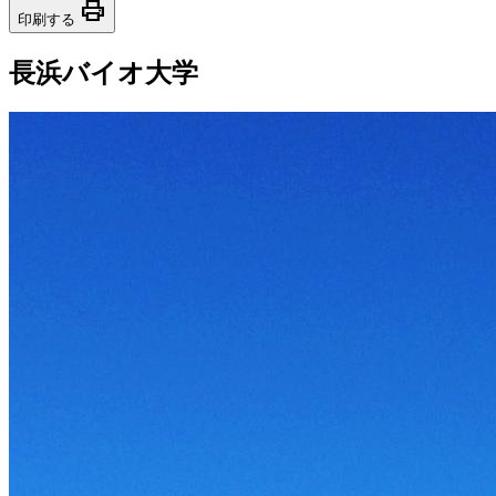
print
印刷する
長浜バイオ大学