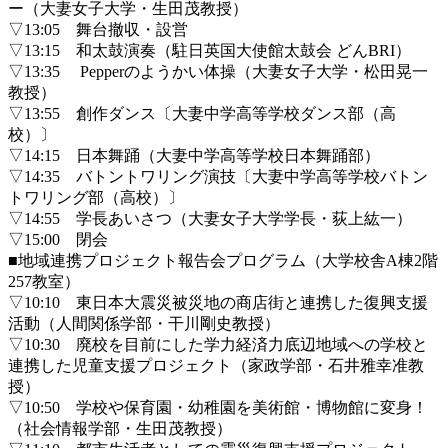
ー（大妻女子大学・生田茂教授）
▽13:05 舞台撤収・設営
▽13:15 和太鼓演奏（駐日英国大使館太鼓会 どんBRI）
▽13:35 Pepperのようかい体操（大妻女子大学・松田晃一
教授）
▽13:55 創作ダンス〔大妻中学高等学校ダンス部（高
校）〕
▽14:15 日本舞踊（大妻中学高等学校日本舞踊部）
▽14:35 バトントワリング演技〔大妻中学高等学校バトン
トワリング部（高校）〕
▽14:55 学長あいさつ（大妻女子大学学長・荻上紘一）
▽15:00 閉会
■地域連携プロジェクト報告会プログラム（大学校舎A棟2階
257教室）
▽10:10 東日本大震災被災地の商店街と連携した復興支援
活動（人間関係学部・干川剛史教授）
▽10:30 廃校を目前にした学力経済力底辺地域への学校と
連携した児童支援プロジェクト（家政学部・石井雅幸准教
授）
▽10:50 学校や保育園・幼稚園を美術館・博物館に変身！
（社会情報学部・生田茂教授）