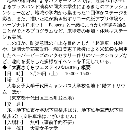
地域の諸団体によるパフォーマンスでは、近隣の小学生に
よるブラスバンド演奏や同大の学生によるきものファッショ
ンショーなど、地域や学内から集まった12団体がステージを
彩る。また、描いた絵が動き出すリコーの紙アプリ体験や、
パーソナルロボット「Pepper」と一緒にようかい体操を踊る
ことができるプログラムなど、来場者の参加・体験型ステー
ジも実施。
このほか、防災意識の向上を目的とした「起震車」体験
や、短期大学部家政科・堀口美恵子教授による米紙袋を利用
したペーパービーズのアクセサリー作りのワークショップな
ど、趣向を凝らした多様なイベントを予定している。
◆「大妻さくらフェスティバル2016」概要
【日 時】 3月26日（土） 10:00～15:00
【場 所】
大妻女子大学千代田キャンパス大学校舎地下1階アトリウ
ム ほか
（東京都千代田区三番町12番地）
【交 通】
JR・地下鉄市ケ谷駅下車徒歩10分、地下鉄半蔵門駅下車
徒歩5分（※駐車場はございません）
【入場料】 無料（事前予約不要）
【主 催】 大妻女子大学