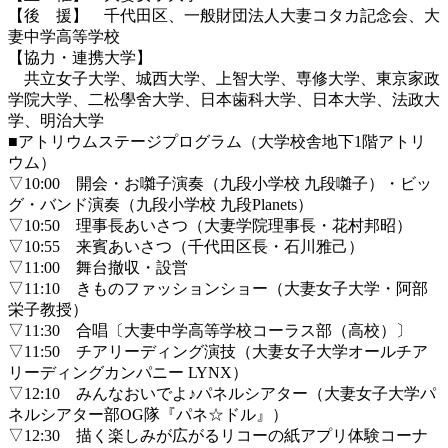
【後 援】 千代田区、一般財団法人大妻コタカ記念会、大
妻中学高等学校
【協力・連携大学】
共立女子大学、城西大学、上智大学、専修大学、東京家政
学院大学、二松學舍大学、日本歯科大学、日本大学、法政大
学、明治大学
■アトリウムステージプログラム（大学校舎地下1階アトリ
ウム）
▽10:00 開会・お囃子演奏（九段小学校 九段囃子）・ビッ
グ・バンド演奏（九段小学校 九段Planets）
▽10:50 理事長あいさつ（大妻学院理事長・花村邦昭）
▽10:55 来賓あいさつ（千代田区長・石川雅己）
▽11:00 舞台撤収・設営
▽11:10 きものファッションショー（大妻女子大学・阿部
栄子教授）
▽11:30 合唱〔大妻中学高等学校コーラス部（高校）〕
▽11:50 チアリーディング演技（大妻女子大学オールチア
リーディングカンパニー LYNX）
▽12:10 みんなおいでよ♪パネルシアター（大妻女子大学パ
ネルシアター部OG隊『パネ☆ドル』）
▽12:30 描く楽しみが広がるリコーの紙アプリ体験コーナ