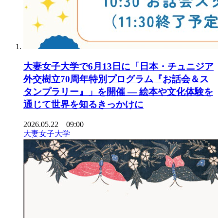
大妻女子大学で6月13日に「日本・チュニジア
外交樹立70周年特別プログラム『お話会＆ス
タンプラリー』」を開催 ― 絵本や文化体験を
通じて世界を知るきっかけに
2026.05.22 09:00
大妻女子大学