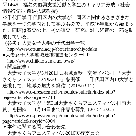
▽14:45 福島の復興支援活動と学生のキャリア形成（社会
情報学部・前納弘武教授）
※千代田学:千代田区内の大学が、同区に関するさまざまな
事象を一つの学問として学ぶもので、平成16年度から始まっ
た。同区は審査の上、その調査・研究に対し経費の一部を助
成している。
（参考）大妻女子大学の千代田学一覧
http://www.otsuma.ac.jp/about/intro/chiyodaku
●大妻女子大学地域連携推進センターHP
http://www.chiiki.otsuma.ac.jp/wp/
（関連記事）
・大妻女子大学が3月28日に地域貢献・交流イベント「大妻
さくらフェスティバル2015」を開催――千代田区内10大学と
連携して、地域の魅力を発信（2015/03/11）
http://www.u-presscenter.jp/modules/bulletin/index.php?
page=article&storyid=7718
・大妻女子大学が「第3回大妻さくらフェスティバル俳句大
賞」を開催 — 1月14日まで作品を募集（2015/12/22）
http://www.u-presscenter.jp/modules/bulletin/index.php?
page=article&storyid=8904
▼本件に関する問い合わせ先
大妻さくらフェスティバル2016実行委員会