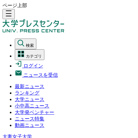
ページ上部
density_medium
検索
カテゴリ
ログイン
ニュースを受信
最新ニュース
ランキング
大学ニュース
小中高ニュース
大学発ベンチャー
ニュース特集
動画ニュース
大妻女子大学