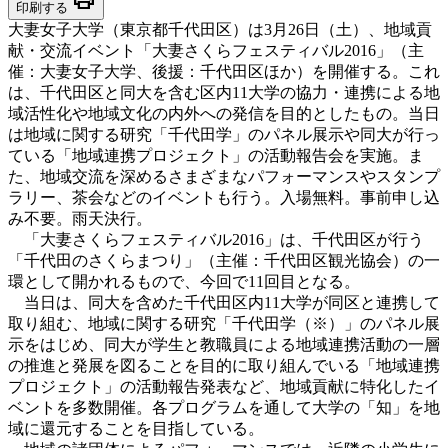
印刷する
大妻女子大学（東京都千代田区）は3月26日（土）、地域貢
献・交流イベント「大妻さくらフェスティバル2016」（主
催：大妻女子大学、後援：千代田区ほか）を開催する。これ
は、千代田区と同大を含む区内11大学の協力・連携による地
域活性化や地域文化の内外への発信を目的としたもの。当日
は地域に関する研究「千代田学」のパネル展示や同大が行っ
ている「地域連携プロジェクト」の活動報告会を実施。ま
た、地域交流を深めるさまざまなパフォーマンスやスタンプ
ラリー、茶会などのイベントも行う。入場無料。事前申し込
み不要。雨天決行。
「大妻さくらフェスティバル2016」は、千代田区が行う
「千代田のさくらまつり」（主催：千代田区観光協会）の一
環として開かれるもので、今回で11回目となる。
当日は、同大を含めた千代田区内11大学が同区と連携して
取り組む、地域に関する研究「千代田学（※）」のパネル展
示をはじめ、同大が学生と教職員による地域連携活動の一層
の推進と発展を図ることを目的に取り組んでいる「地域連携
プロジェクト」の活動報告発表など、地域貢献に特化したイ
ベントを多数開催。各プログラムを通して大学の「知」を地
域に還元することを目指している。