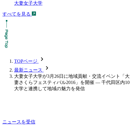
大妻女子大学
すべてを見る
chevron_forward
TOPページ
chevron_forward
最新ニュース
大妻女子大学が3月26日に地域貢献・交流イベント「大
妻さくらフェスティバル2016」を開催 — 千代田区内10
大学と連携して地域の魅力を発信
ニュースを受信