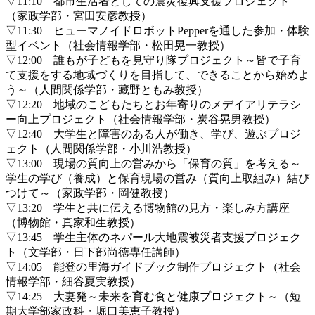
▽11:10 都市生活者としての震災復興支援プロジェクト
（家政学部・宮田安彦教授）
▽11:30 ヒューマノイドロボットPepperを通した参加・体験
型イベント（社会情報学部・松田晃一教授）
▽12:00 誰もが子どもを見守り隊プロジェクト～皆で子育
て支援をする地域づくりを目指して、できることから始めよ
う～（人間関係学部・藏野ともみ教授）
▽12:20 地域のこどもたちとお年寄りのメデイアリテラシ
ー向上プロジェクト（社会情報学部・炭谷晃男教授）
▽12:40 大学生と障害のある人が働き、学び、遊ぶプロジ
ェクト（人間関係学部・小川浩教授）
▽13:00 現場の質向上の営みから「保育の質」を考える～
学生の学び（養成）と保育現場の営み（質向上取組み）結び
つけて～（家政学部・岡健教授）
▽13:20 学生と共に伝える博物館の見方・楽しみ方講座
（博物館・真家和生教授）
▽13:45 学生主体のネパール大地震被災者支援プロジェク
ト（文学部・日下部尚徳専任講師）
▽14:05 能登の里海ガイドブック制作プロジェクト（社会
情報学部・細谷夏実教授）
▽14:25 大妻発～未来を育む食と健康プロジェクト～（短
期大学部家政科・堀口美恵子教授）