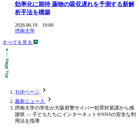
効率化に期待 薬物の吸収遅れを予測する新解
析手法を構築
2026.06.19 10:00
摂南大学
すべてを見る
chevron_forward
TOPページ
chevron_forward
最新ニュース
摂南大学の学生が大阪府警サイバー犯罪対策課から感
謝状 — 子どもたちにインターネットやSNSの安全な利
用法を指導