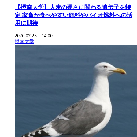
【摂南大学】大麦の硬さに関わる遺伝子を特
定 家畜が食べやすい飼料やバイオ燃料への活
用に期待
2026.07.23 14:00
摂南大学