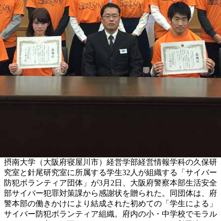
摂南大学（大阪府寝屋川市）経営学部経営情報学科の久保研
究室と針尾研究室に所属する学生32人が組織する「サイバー
防犯ボランティア団体」が3月2日、大阪府警察本部生活安全
部サイバー犯罪対策課から感謝状を贈られた。同団体は、府
警本部の働きかけにより結成された初めての「学生による」
サイバー防犯ボランティア組織。府内の小・中学校でモラル