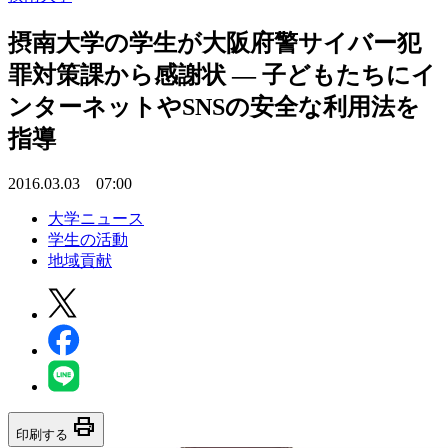
摂南大学の学生が大阪府警サイバー犯
罪対策課から感謝状 — 子どもたちにイ
ンターネットやSNSの安全な利用法を
指導
2016.03.03 07:00
大学ニュース
学生の活動
地域貢献
print
印刷する