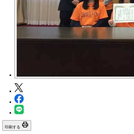
print
印刷する