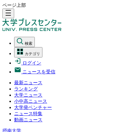
ページ上部
density_medium
検索
カテゴリ
ログイン
ニュースを受信
最新ニュース
ランキング
大学ニュース
小中高ニュース
大学発ベンチャー
ニュース特集
動画ニュース
摂南大学