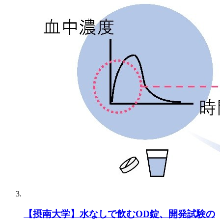
【摂南大学】水なしで飲むOD錠、開発試験の