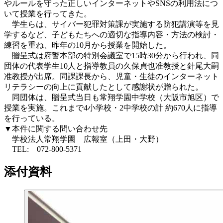
やルールを守った正しいインターネットやSNSの利用法につ
いて授業を行ってきた。
学生らは、サイバー犯罪対策課が実施する防犯講演等を見
学するなど、子どもたちへの適切な指導内容・方法の検討・
練習を重ね、昨年の10月から授業を開始した。
贈呈式は府警本部の特別会議室で15時30分から行われ、同
団体の代表学生10人と指導教員の久保貞也准教授と針尾大嗣
准教授が出席。同課課長から、児童・生徒のインターネット
リテラシーの向上に貢献したとして感謝状が贈られた。
同団体は、贈呈式当日も常翔学園中学校（大阪市旭区）で
授業を実施。これまで4小学校・2中学校の計 約670人に指導
を行っている。
▼本件に関する問い合わせ先
学校法人常翔学園 広報室（上田・大野）
TEL: 072-800-5371
添付資料