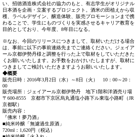
い、招徳酒造株式会社の協力のもと、有志学生がオリジナル
日本酒を企画・立案するプロジェクト。酒米の田植えから収
穫、ラベルデザイン、醸造体験、販売プロモーションまで携
わることで、学生にものづくりを実感させるキャリア教育を
目的としており、今年度、8年目になる。
※なお、今回のリリースにつきまして、取材いただける場合
は、事前に以下の事前連絡先までご連絡ください。ジェイア
ール京都伊勢丹様と調整を行った上で取材をしていただきた
くお願いいたします。お手数をおかけいたしますが、取材に
つきましてご検討いただきますようお願いいたします。
◆概要
販売日時：2016年3月2日（水）～8日（火） 10：00～20：
00
販売場所：ジェイアール京都伊勢丹 地下1階和洋酒売り場
〒600-8555 京都市下京区烏丸通塩小路下ル東塩小路町（JR
京都駅）
販売内容：
『佛米！夢乃酒』
■純米吟醸「無濾過生原酒」
720ml：1,620円（税込）
■純米吟醸「火入れ」