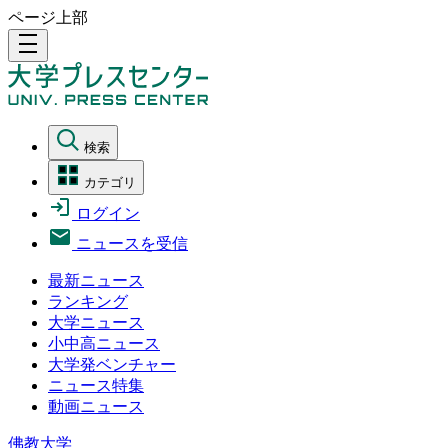
ページ上部
density_medium
検索
カテゴリ
ログイン
ニュースを受信
最新ニュース
ランキング
大学ニュース
小中高ニュース
大学発ベンチャー
ニュース特集
動画ニュース
佛教大学