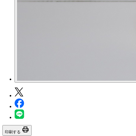
print
印刷する