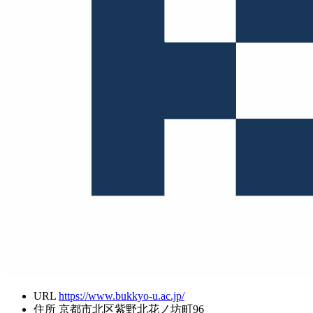
URL
https://www.bukkyo-u.ac.jp/
住所
京都市北区紫野北花ノ坊町96