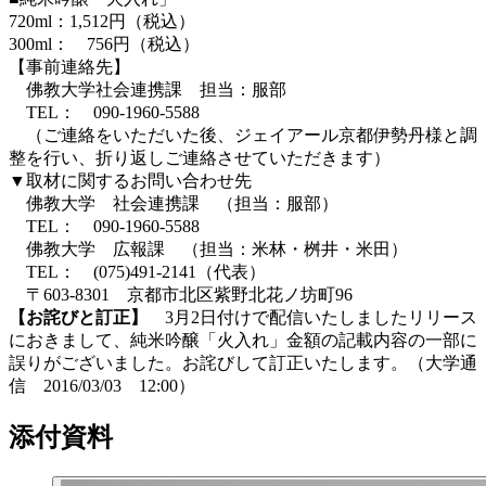
720ml：1,512円（税込）
300ml： 756円（税込）
【事前連絡先】
佛教大学社会連携課 担当：服部
TEL： 090-1960-5588
（ご連絡をいただいた後、ジェイアール京都伊勢丹様と調
整を行い、折り返しご連絡させていただきます）
▼取材に関するお問い合わせ先
佛教大学 社会連携課 （担当：服部）
TEL： 090-1960-5588
佛教大学 広報課 （担当：米林・桝井・米田）
TEL： (075)491-2141（代表）
〒603-8301 京都市北区紫野北花ノ坊町96
【お詫びと訂正】
3月2日付けで配信いたしましたリリース
におきまして、純米吟醸「火入れ」金額の記載内容の一部に
誤りがございました。お詫びして訂正いたします。（大学通
信 2016/03/03 12:00）
添付資料