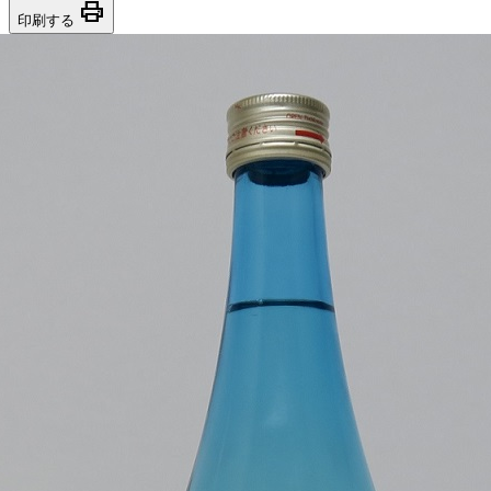
print
印刷する