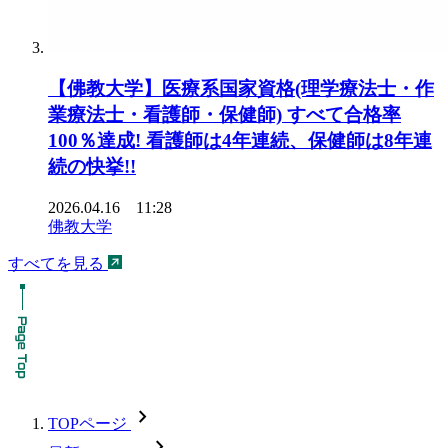
【佛教大学】医療系国家資格(理学療法士・作
業療法士・看護師・保健師) すべて合格率
100％達成! 看護師は4年連続、保健師は8年連
続の快挙!!
2026.04.16 11:28
佛教大学
すべてを見る
chevron_forward
TOPページ
chevron_forward