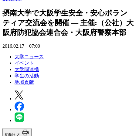
摂南大学で大阪学生安全・安心ボラン
ティア交流会を開催 — 主催:（公社）大
阪府防犯協会連合会・大阪府警察本部
2016.02.17 07:00
大学ニュース
イベント
大学間連携
学生の活動
地域貢献
print
印刷する