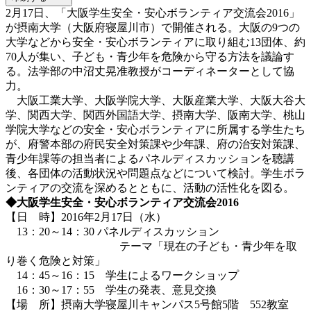
2月17日、「大阪学生安全・安心ボランティア交流会2016」
が摂南大学（大阪府寝屋川市）で開催される。大阪の9つの
大学などから安全・安心ボランティアに取り組む13団体、約
70人が集い、子ども・青少年を危険から守る方法を議論す
る。法学部の中沼丈晃准教授がコーディネーターとして協
力。
大阪工業大学、大阪学院大学、大阪産業大学、大阪大谷大
学、関西大学、関西外国語大学、摂南大学、阪南大学、桃山
学院大学などの安全・安心ボランティアに所属する学生たち
が、府警本部の府民安全対策課や少年課、府の治安対策課、
青少年課等の担当者によるパネルディスカッションを聴講
後、各団体の活動状況や問題点などについて検討。学生ボラ
ンティアの交流を深めるとともに、活動の活性化を図る。
◆大阪学生安全・安心ボランティア交流会2016
【日 時】2016年2月17日（水）
13：20～14：30 パネルディスカッション
テーマ「現在の子ども・青少年を取
り巻く危険と対策」
14：45～16：15 学生によるワークショップ
16：30～17：55 学生の発表、意見交換
【場 所】摂南大学寝屋川キャンパス5号館5階 552教室