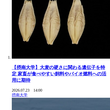
【摂南大学】大麦の硬さに関わる遺伝子を特
定 家畜が食べやすい飼料やバイオ燃料への活
用に期待
2026.07.23 14:00
摂南大学