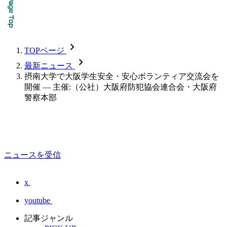
chevron_forward
TOPページ
chevron_forward
最新ニュース
摂南大学で大阪学生安全・安心ボランティア交流会を
開催 — 主催:（公社）大阪府防犯協会連合会・大阪府
警察本部
ニュースを受信
x
youtube
記事ジャンル