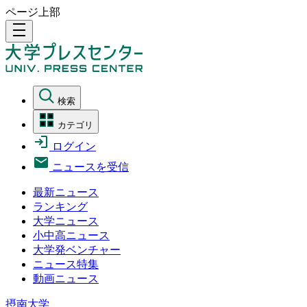
ページ上部
density_medium
検索
カテゴリ
ログイン
ニュースを受信
最新ニュース
ランキング
大学ニュース
小中高ニュース
大学発ベンチャー
ニュース特集
動画ニュース
摂南大学