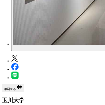
print
印刷する
玉川大学