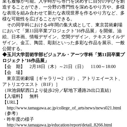
業も履修が可能。入学時から専門を決めずに自分の学びを創
造することができ、一分野の専門性を深めるやり方や、多様
な表現を組み合わせて新たな表現世界を作るやり方など、多
様な可能性を広げることができる。
その同学科における4年間の集大成として、東京芸術劇場
において「第11回卒業プロジェクト’16作品展」を開催。油
絵、日本画、情報デザイン、空間デザイン、テキスタイルデ
ザイン、金工、陶芸、彫刻といった多彩な作品を展示、一般
公開する。
◆玉川大学芸術学部ビジュアル・アーツ学科「第11回卒業プ
ロジェクト’16作品展」
【会 期】 2月18日（木）～21日（日） 11:00～18:00
【会 場】
東京芸術劇場［ギャラリー2（5F）、アトリエイースト、
アトリエウエスト（B1F）］
（JR池袋駅西口より徒歩2分／駅地下通路2b出口直結）
【入場料】 無料
【URL】
http://www.tamagawa.ac.jp/college_of_arts/news/news021.html
（参考）
・昨年度の様子
http://www.tamagawa.jp/education/report/detail_8266.html