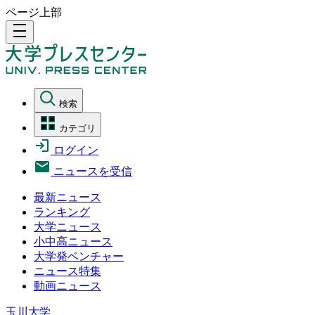
ページ上部
density_medium
検索
カテゴリ
ログイン
ニュースを受信
最新ニュース
ランキング
大学ニュース
小中高ニュース
大学発ベンチャー
ニュース特集
動画ニュース
玉川大学