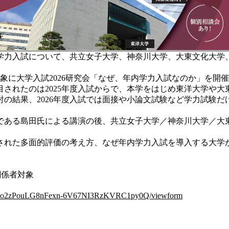
学力入試について、共立女子大学、神奈川大学、大東文化大学
対象に大学入試2026研究会「なぜ、年内学力入試なのか」を開
されたのは2025年度入試からで、本学をはじめ東洋大学や大
の結果、2026年度入試では面接や小論文試験など学力試験だ
である島田氏による講演の後、共立女子大学／神奈川大学／大東
れた多面的評価の考え方、なぜ年内学力入試を導入する大学
。
校関係者対象
m4PUo2zPouLG8nFexn-6V67NI3RzKVRC1py0Q/viewform