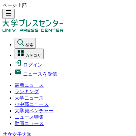
ページ上部
density_medium
検索
カテゴリ
ログイン
ニュースを受信
最新ニュース
ランキング
大学ニュース
小中高ニュース
大学発ベンチャー
ニュース特集
動画ニュース
共立女子大学