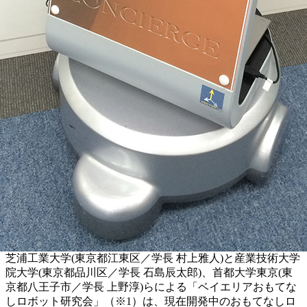
芝浦工業大学(東京都江東区／学長 村上雅人)と産業技術大学
院大学(東京都品川区／学長 石島辰太郎)、首都大学東京(東
京都八王子市／学長 上野淳)らによる「ベイエリアおもてな
しロボット研究会」（※1）は、現在開発中のおもてなしロ