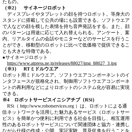
たもの。
（※2） サイネージロボット
ディスプレイやタブレットの顔を持つロボット。等身大の
スタンドに搭載して公共の場にも設置できる。ソフトウエア
で人などの顔を模した表情を持ち音声発話をする。また、顔
のパターンは用途に応じて入れ替えられる。アンケート、案
内、リアルタイムの会話やモニターなどのサービスを行うこ
とができ、移動型のロボットに比べて低価格で提供できるこ
とも大きな特徴である。
●サイネージロボット
https://www.atpress.ne.jp/releases/88027/img_88027_3.jpg
（※3） RTミドルウエア
ロボット用ミドルウエア。ソフトウエアコンポーネントのイ
ンタフェースが規格化され、制御用ソフトウエアコンポーネ
ントの再利用などによりロボットのシステム化が容易に実現
できる。
※4 ロボットサービスイニシアチブ（RSi）
RSi（ http://www.robotservices.org ）は、ロボットによる通
信ネットワークを活用した魅力あるサービス（ロボットサー
ビス）を簡単かつ便利に利用できる社会を目指し、相互運用
性のあるロボットサービスについて関連団体と協力・連携し
ながら仕様の作成・公開、実証実験、普及促進を行うことを