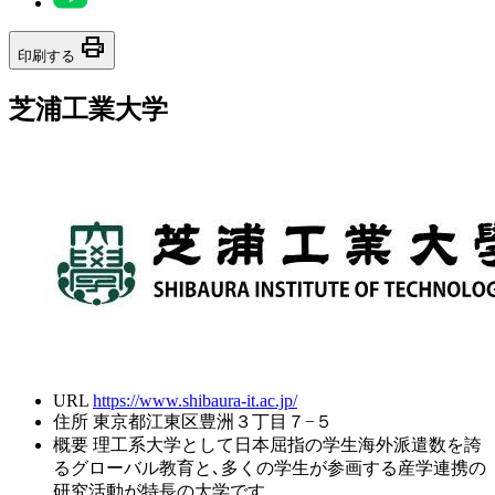
print
印刷する
芝浦工業大学
URL
https://www.shibaura-it.ac.jp/
住所
東京都江東区豊洲３丁目７−５
概要
理工系大学として日本屈指の学生海外派遣数を誇
るグローバル教育と､多くの学生が参画する産学連携の
研究活動が特長の大学です。