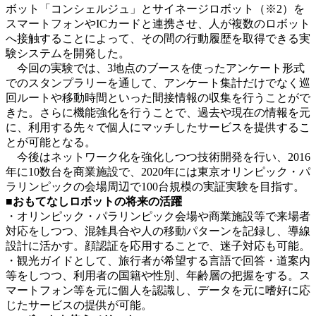
ボット「コンシェルジュ」とサイネージロボット（※2）を
スマートフォンやICカードと連携させ、人が複数のロボット
へ接触することによって、その間の行動履歴を取得できる実
験システムを開発した。
今回の実験では、3地点のブースを使ったアンケート形式
でのスタンプラリーを通して、アンケート集計だけでなく巡
回ルートや移動時間といった間接情報の収集を行うことがで
きた。さらに機能強化を行うことで、過去や現在の情報を元
に、利用する先々で個人にマッチしたサービスを提供するこ
とが可能となる。
今後はネットワーク化を強化しつつ技術開発を行い、2016
年に10数台を商業施設で、2020年には東京オリンピック・パ
ラリンピックの会場周辺で100台規模の実証実験を目指す。
■おもてなしロボットの将来の活躍
・オリンピック・パラリンピック会場や商業施設等で来場者
対応をしつつ、混雑具合や人の移動パターンを記録し、導線
設計に活かす。顔認証を応用することで、迷子対応も可能。
・観光ガイドとして、旅行者が希望する言語で回答・道案内
等をしつつ、利用者の国籍や性別、年齢層の把握をする。ス
マートフォン等を元に個人を認識し、データを元に嗜好に応
じたサービスの提供が可能。