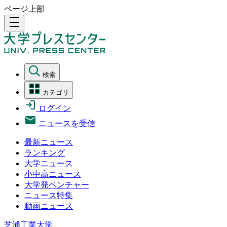
ページ上部
density_medium
検索
カテゴリ
ログイン
ニュースを受信
最新ニュース
ランキング
大学ニュース
小中高ニュース
大学発ベンチャー
ニュース特集
動画ニュース
芝浦工業大学