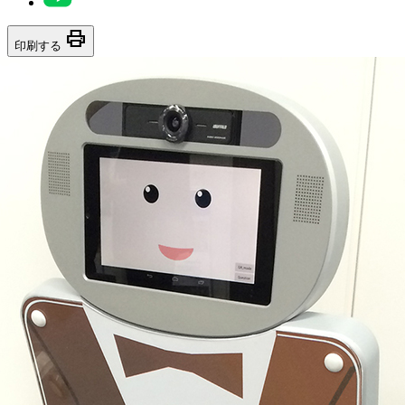
print
印刷する