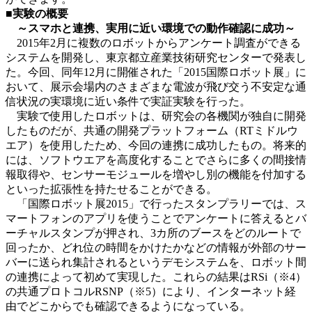
■実験の概要
～スマホと連携、実用に近い環境での動作確認に成功～
2015年2月に複数のロボットからアンケート調査ができる
システムを開発し、東京都立産業技術研究センターで発表し
た。今回、同年12月に開催された「2015国際ロボット展」に
おいて、展示会場内のさまざまな電波が飛び交う不安定な通
信状況の実環境に近い条件で実証実験を行った。
実験で使用したロボットは、研究会の各機関が独自に開発
したものだが、共通の開発プラットフォーム（RTミドルウ
エア）を使用したため、今回の連携に成功したもの。将来的
には、ソフトウエアを高度化することでさらに多くの間接情
報取得や、センサーモジュールを増やし別の機能を付加する
といった拡張性を持たせることができる。
「国際ロボット展2015」で行ったスタンプラリーでは、ス
マートフォンのアプリを使うことでアンケートに答えるとバ
ーチャルスタンプが押され、3カ所のブースをどのルートで
回ったか、どれ位の時間をかけたかなどの情報が外部のサー
バーに送られ集計されるというデモシステムを、ロボット間
の連携によって初めて実現した。これらの結果はRSi（※4）
の共通プロトコルRSNP（※5）により、インターネット経
由でどこからでも確認できるようになっている。