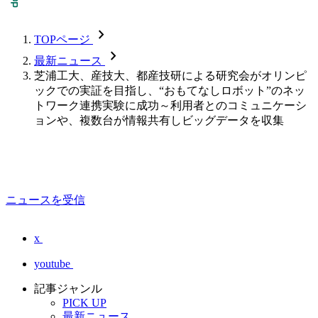
chevron_forward
TOPページ
chevron_forward
最新ニュース
芝浦工大、産技大、都産技研による研究会がオリンピ
ックでの実証を目指し、“おもてなしロボット”のネッ
トワーク連携実験に成功～利用者とのコミュニケーシ
ョンや、複数台が情報共有しビッグデータを収集
ニュースを受信
x
youtube
記事ジャンル
PICK UP
最新ニュース