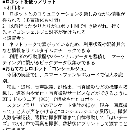
■ロボットを使うメリット
＜利用者＞
1．ロボットとのコミュニケーションを楽しみながら情報が
得られる（多言語化も可能）
2．以前行ったやりとりがロボット間で引き継がれ、行く
先々でコンシェルジュ対応が受けられる
＜設置者＞
1．ネットワークで繋がっているため、利用状況や混雑具合
など情報をリアルタイムにチェックできる
2．利用者の行動履歴やパーソナルデータを蓄積し、マーケ
ティングに繋がるビッグデータ収集ができる
■おもてなしロボット「コンシェルジュ」
今回の実証では、スマートフォンやICカードで個人を識
別。
移動・追尾、音声認識、顔検出、写真撮影などの機能を搭
載し、道案内や受付・写真撮影サービスなどができるように
RTミドルウエア（※3）で構成されたロボット。
スタンプラリーでのアンケート集計のほか、現在「写真撮
って」と人が声をかけると“コンシェルジュ”が反応し、撮影
人数を確認後、適切な撮影距離まで自律移動して「はいチー
ズ」のかけ声で写真を撮影、数秒後にプリントして渡すこと
ができます。