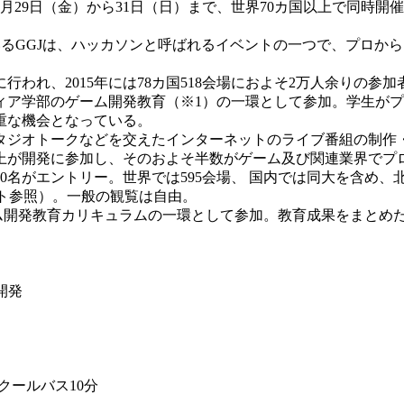
月29日（金）から31日（日）まで、世界70カ国以上で同時
いるGGJは、ハッカソンと呼ばれるイベントの一つで、プロか
れ、2015年には78カ国518会場におよそ2万人余りの参加
ィア学部のゲーム開発教育（※1）の一環として参加。学生が
重な機会となっている。
ジオトークなどを交えたインターネットのライブ番組の制作
以上が開発に参加し、そのおよそ半数がゲーム及び関連業界でプ
名がエントリー。世界では595会場、 国内では同大を含め、
イト参照）。一般の観覧は自由。
開発教育カリキュラムの一環として参加。教育成果をまとめた論文は、
開発
クールバス10分