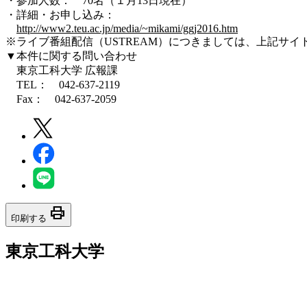
・参加人数： 70名（１月13日現在）
・詳細・お申し込み：
http://www2.teu.ac.jp/media/~mikami/ggj2016.htm
※ライブ番組配信（USTREAM）につきましては、上記サイ
▼本件に関する問い合わせ
東京工科大学 広報課
TEL： 042-637-2119
Fax： 042-637-2059
print
印刷する
東京工科大学