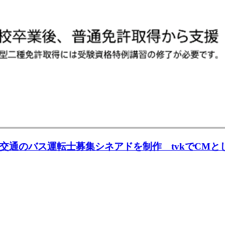
交通のバス運転⼠募集シネアドを制作 tvkでCMと