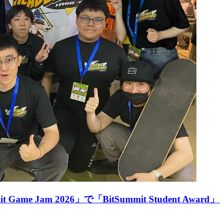
 Jam 2026」で「BitSummit Student Awar