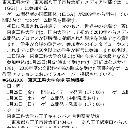
東京工科大学（東京都八王子市片倉町）メディア学部では、1
（GGJ）』に参加する。
ゲーム開発者の国際団体（IDGA）が2009年から開催して
間以内で一つのゲーム開発を目指す。
初日に発表される共通テーマのもと、世界中の会場で一斉に行わ
東京工科大学では、国内大学として初めて2010年からメデ
ム開発のプロセスが短時間に凝縮された現場を体験できる貴
また、学生が会場の運営や、参加者へのインタビューやスタ
これまでに延べ50名以上の学生が運営に参加、また80名
13日現在、東京工科大学会場には国内会場で最大級となる70
参加申込は1月25日(月)24時まで受け付け（詳細は公式サ
（※1） 2010年度の文部科学省の助成を受けた実践的なゲーム
教育セッションにおいてフルペーパー採択されている。
■GGJ2016 東京工科大学会場 実施概要
・日 程：
1月29日（金） 開会式／テーマ発表（17：00-） ・ゲーム
1月30日（土） ゲーム開発（中間発表あり）
1月31日（日） ゲーム開発・発表会（17：00-）
・会 場：
東京工科大学八王子キャンパス 片柳研究所棟
（東京都八王子市片倉町1404-1） ※八王子駅南口からス