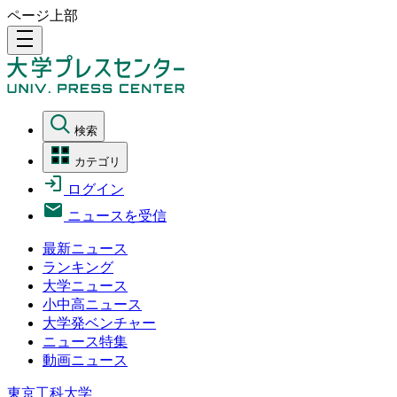
ページ上部
density_medium
検索
カテゴリ
ログイン
ニュースを受信
最新ニュース
ランキング
大学ニュース
小中高ニュース
大学発ベンチャー
ニュース特集
動画ニュース
東京工科大学