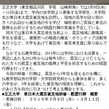
立正大学（東京都品川区 学長 山崎和海）では3月9日(水)
～11日(金)まで、学内の全学部より募集する学部生・大学院
生が東日本大震災被災地を訪問し、現地の見学や語り部の
方々のお話から被災地の今を学び、犠牲者のご冥福と東北の
復興をお祈りするための唱題行脚の実施を予定している。
同大では東日本大震災発生当初より、震災地域に教職員・
学生を派遣し、避難所への物資の搬送・ボランティア活動等
を行うなど、大学をあげて被災地・被災者支援に取り組んで
きた。
なかでも仏教学部は、2011年には学内における法要を、一
周忌にあたる2012年からは毎年3月に、震災により亡くなら
れた方々の慰霊と被災地の復興と平安を祈念するための唱題
行脚を行ってきた。
今回の研修・行脚は、震災から5年目を迎えるのを機に、
仏教学部以外の学部・大学院研究科からも参加を募り、多く
の学生が、5年を経過した被災地の現状を理解し、これから
のあり方を自分に引きつけて考える機会とする。
■立正大学 東日本大震災被災地研修・慰霊行脚 概要
・実施日程： ２０１６年３月９日（水）～３月１１日
（金）