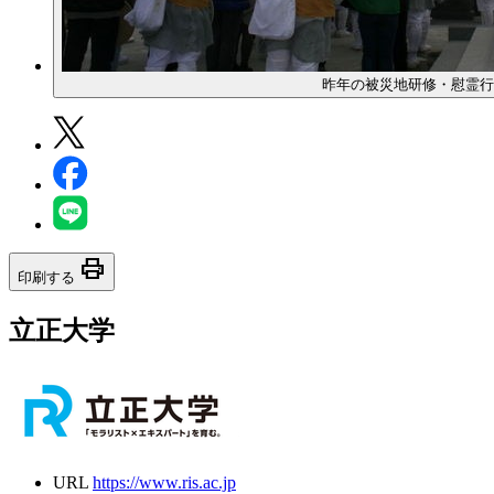
昨年の被災地研修・慰霊行
print
印刷する
立正大学
URL
https://www.ris.ac.jp