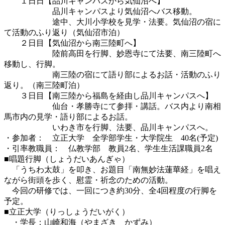
１日日【品川キャンパスから気仙沼へ】
品川キャンパスより気仙沼へバス移動。
途中、大川小学校を見学・法要。気仙沼の宿に
て活動のふり返り（気仙沼市泊）
２日目【気仙沼から南三陸町へ】
陸前高田を行脚、妙恩寺にて法要、南三陸町へ
移動し、行脚。
南三陸の宿にて語り部によるお話・活動のふり
返り。（南三陸町泊）
３日目【南三陸から福島を経由し品川キャンパスへ】
仙台・孝勝寺にて参拝・講話。バス内より南相
馬市内の見学・語り部によるお話。
いわき市を行脚、法要、品川キャンパスへ。
・参加者： 立正大学 全学部学生・大学院生 40名(予定)
・引率教職員： 仏教学部 教員2名、学生生活課職員2名
■唱題行脚（しょうだいあんぎゃ）
「うちわ太鼓」を叩き、お題目「南無妙法蓮華経」を唱え
ながら街頭を歩く、慰霊・祈念のための活動。
今回の研修では、一回につき約30分、全4回程度の行脚を
予定。
■立正大学（りっしょうだいがく）
・学長：山崎和海（やまざき かずみ）