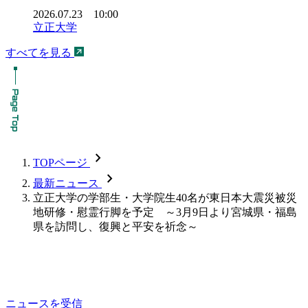
2026.07.23 10:00
立正大学
すべてを見る
chevron_forward
TOPページ
chevron_forward
最新ニュース
立正大学の学部生・大学院生40名が東日本大震災被災
地研修・慰霊行脚を予定 ～3月9日より宮城県・福島
県を訪問し、復興と平安を祈念～
ニュースを受信