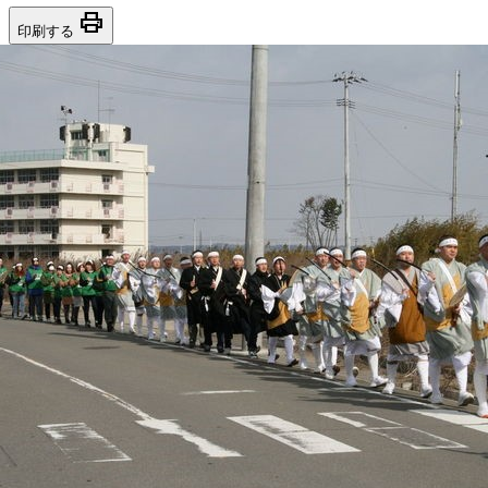
print
印刷する