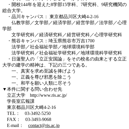
・開校144年を迎えた8学部15学科、7研究科、9研究機関の
総合大学。
・品川キャンパス： 東京都品川区大崎4-2-16
仏教学部／文学部／経済学部／経営学部／法学部／心理
学部
文学研究科／経済研究科／経営研究科／心理学研究科
・熊谷キャンパス：埼玉県熊谷市万吉1700
法学部／社会福祉学部／地球環境科学部
法学研究科／社会福祉学研究科／地球環境科学研究科
・日蓮聖人の「立正安国論」をその校名の由来とする立正
大学の建学の精神は、下記の三つである。
一、真実を求め至誠を捧げよう
一、正義を尊び邪悪を除こう
一、和平を願い人類に尽そう
▼本件に関する問い合わせ先
立正大学 http://www.ris.ac.jp/
学長室広報課
東京都品川区大崎4-2-16
TEL： 03-3492-5250
FAX： 03-3493-9068
E-mail：
contact@ris.ac.jp