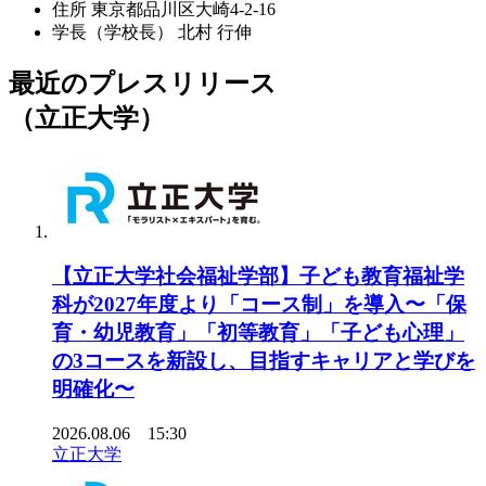
住所
東京都品川区大崎4-2-16
学長（学校長）
北村 行伸
最近のプレスリリース
（立正大学）
【立正大学社会福祉学部】子ども教育福祉学
科が2027年度より「コース制」を導入〜「保
育・幼児教育」「初等教育」「子ども心理」
の3コースを新設し、目指すキャリアと学びを
明確化〜
2026.08.06 15:30
立正大学