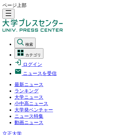
ページ上部
density_medium
検索
カテゴリ
ログイン
ニュースを受信
最新ニュース
ランキング
大学ニュース
小中高ニュース
大学発ベンチャー
ニュース特集
動画ニュース
立正大学