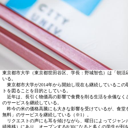
東京都市大学（東京都世田谷区、学長：野城智也）は「朝活応
いる。
東京都市大学が2014年から開始し現在も継続しているこの
トを図ることを目的としている。
近年は、長引く物価高の影響で食費を削る生活を余儀なくさ
のサービスを継続している。
昨今の米の価格高騰にも大きな影響を受けているが、食堂を
無料」のサービスを継続している（※1）。
リクエストの声にも耳を傾けながら、曜日によってジャンル
績推移）にあり、オープンする8:30になると多くの学生が列