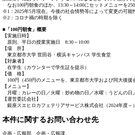
なお100円朝食のほか、13:30～14:00にセットメニュー
※1：2025年5月現在。今後の社会情勢等によって変更の可能
※2：コロナ禍の時期を除く
■「100円朝食」概要
【実施日時】
原則、平日の授業実施日 8:30～10:00
【場 所】
東京都市大学 世田谷・横浜キャンパス 学生食堂
【対象者】
在学生（カウンターで学生証を提示）
【価 格】
100円（450円のメニューを、東京都市大学および同大後援会
【メニュー】
月曜：カレーの日／火曜：炒め物の日／水曜：うどんの日
【運営委託会社】
銀座スエヒロカフェテリアサービス株式会社（2024年度～
本件に関するお問い合わせ先
企画・広報部 企画・広報課