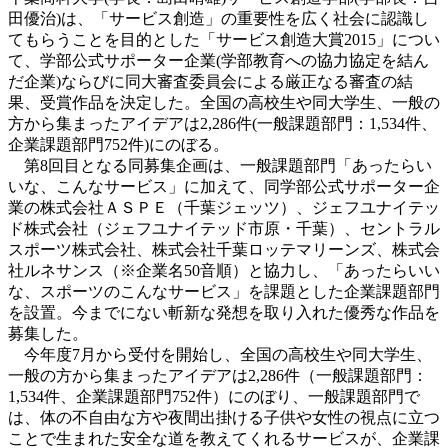
田優治)は、「サービス創造」の重要性を広く社会に認識し
てもらうことを目的とした「サービス創造大賞2015」につい
て、学部公式サポーター企業(学部教育への協力協定を結ん
だ企業)ならびに同大審査委員会による厳正なる審査の結
果、受賞作品を決定した。全国の高校生や同大学生、一般の
方から集まったアイデアは2,286件(一般課題部門：1,534件、
企業課題部門752件)にのぼる。
第8回目となる同募集企画は、一般課題部門「あったらい
いな、こんなサービス」に加えて、同学部公式サポーター企
業の株式会社ＡＳＰＥ（千葉ジェッツ）、ジェフユナイテッ
ド株式会社（ジェフユナイテッド市原・千葉）、セントラル
スポーツ株式会社、株式会社千葉ロッテマリーンズ、株式会
社ルネサンス（※企業名50音順）と協力し、「あったらいい
な、スポーツのこんなサービス」を課題とした企業課題部門
を設置。今までにない斬新な発想を取り入れた優秀な作品を
募集した。
今年度7月から受付を開始し、全国の高校生や同大学生、
一般の方から集まったアイデアは2,286件（一般課題部門：
1,534件、企業課題部門752件）にのぼり、一般課題部門で
は、体の不自由な方や夜間出掛ける子供や女性の視点に立つ
ことで生まれた安全な道を教えてくれるサービスが、企業課