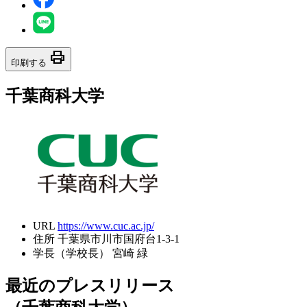
print
印刷する
千葉商科大学
URL
https://www.cuc.ac.jp/
住所
千葉県市川市国府台1-3-1
学長（学校長）
宮崎 緑
最近のプレスリリース