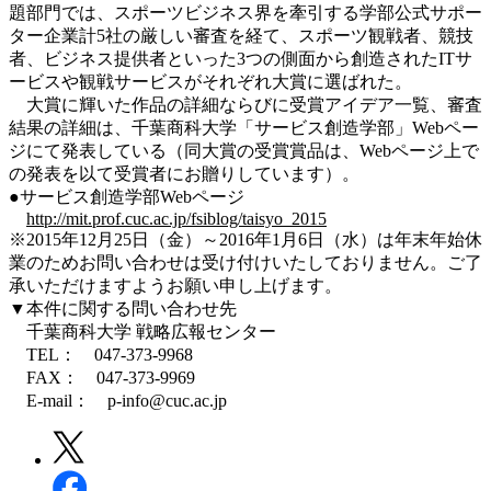
題部門では、スポーツビジネス界を牽引する学部公式サポー
ター企業計5社の厳しい審査を経て、スポーツ観戦者、競技
者、ビジネス提供者といった3つの側面から創造されたITサ
ービスや観戦サービスがそれぞれ大賞に選ばれた。
大賞に輝いた作品の詳細ならびに受賞アイデア一覧、審査
結果の詳細は、千葉商科大学「サービス創造学部」Webペー
ジにて発表している（同大賞の受賞賞品は、Webページ上で
の発表を以て受賞者にお贈りしています）。
●サービス創造学部Webページ
http://mit.prof.cuc.ac.jp/fsiblog/taisyo_2015
※2015年12月25日（金）～2016年1月6日（水）は年末年始休
業のためお問い合わせは受け付けいたしておりません。ご了
承いただけますようお願い申し上げます。
▼本件に関する問い合わせ先
千葉商科大学 戦略広報センター
TEL： 047-373-9968
FAX： 047-373-9969
E-mail： p-info@cuc.ac.jp