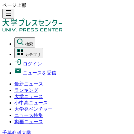
ページ上部
density_medium
検索
カテゴリ
ログイン
ニュースを受信
最新ニュース
ランキング
大学ニュース
小中高ニュース
大学発ベンチャー
ニュース特集
動画ニュース
千葉商科大学