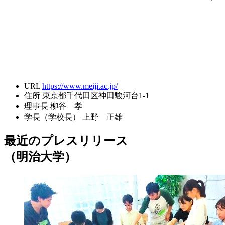
URL
https://www.meiji.ac.jp/
住所
東京都千代田区神田駿河台1-1
理事長
柳谷 孝
学長（学校長）
上野 正雄
最近のプレスリリース
（明治大学）