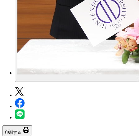
print
印刷する