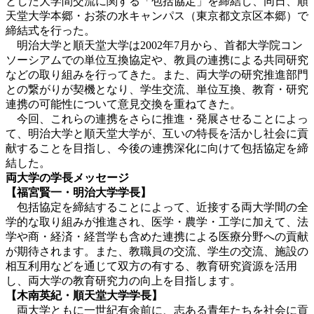
とした大学間交流に関する「包括協定」を締結し、同日、順
天堂大学本郷・お茶の水キャンパス（東京都文京区本郷）で
締結式を行った。
明治大学と順天堂大学は2002年7月から、首都大学院コン
ソーシアムでの単位互換協定や、教員の連携による共同研究
などの取り組みを行ってきた。また、両大学の研究推進部門
との繋がりが契機となり、学生交流、単位互換、教育・研究
連携の可能性について意見交換を重ねてきた。
今回、これらの連携をさらに推進・発展させることによっ
て、明治大学と順天堂大学が、互いの特長を活かし社会に貢
献することを目指し、今後の連携深化に向けて包括協定を締
結した。
両大学の学長メッセージ
【福宮賢一・明治大学学長】
包括協定を締結することによって、近接する両大学間の全
学的な取り組みが推進され、医学・農学・工学に加えて、法
学や商・経済・経営学も含めた連携による医療分野への貢献
が期待されます。また、教職員の交流、学生の交流、施設の
相互利用などを通じて双方の有する、教育研究資源を活用
し、両大学の教育研究力の向上を目指します。
【木南英紀・順天堂大学学長】
両大学ともに一世紀有余前に、志ある青年たちを社会に貢