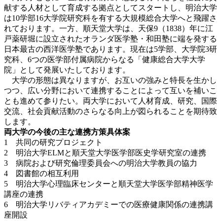
献する人材として育成する拠点としてスタートし、明治大学
は10学部16大学院研究科を有する大規模総合大学へと飛躍さ
れております。一方、順天堂大学は、天保9（1838）年に江
戸薬研堀に設立されたオランダ医学塾・和田塾に端を発する
日本最古の西洋医学塾であります。現在は5学部、大学院3研
究科、6つの医学部付属病院からなる「健康総合大学大学
院」として発展いたしております。
大学の形態は異なりますが、お互いの強みと特長を生かし
つつ、広い分野において連携することによって互いを補いこ
とも進めて参りたい。両大学において人材育成、研究、国際
交流、社会貢献活動のさらなる向上が図られることを期待致
します。
両大学の今後の主な連携方策具体案
1 共同の研究プロジェクト
2 明治大学ELMと順天堂大学医学部医史学研究室の連携
3 病院および研究倫理委員会への明治大学教員の協力
4 図書館の相互利用
5 明治大学心理臨床センターと順天堂大学医学部精神医学
講座の連携
6 明治大学リバティアカデミーでの医療健康関係の連携講
座開設