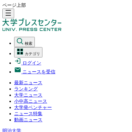
ページ上部
density_medium
検索
カテゴリ
ログイン
ニュースを受信
最新ニュース
ランキング
大学ニュース
小中高ニュース
大学発ベンチャー
ニュース特集
動画ニュース
明治大学