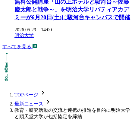
無料公開講座「山の上ホテルと駿河台～佐藤
慶太郎と戦争～」を明治大学リバティアカデ
ミーが6月20日(土)に駿河台キャンパスで開催
2026.05.29 14:00
明治大学
すべてを見る
chevron_forward
TOPページ
chevron_forward
最新ニュース
教育・研究活動の交流と連携の推進を目的に明治大学
と順天堂大学が包括協定を締結