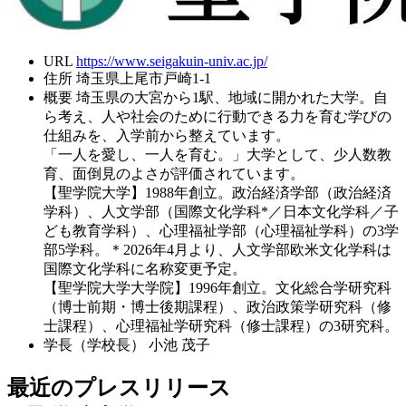
URL
https://www.seigakuin-univ.ac.jp/
住所
埼玉県上尾市戸崎1-1
概要
埼玉県の大宮から1駅、地域に開かれた大学。自
ら考え、人や社会のために行動できる力を育む学びの
仕組みを、入学前から整えています。
「一人を愛し、一人を育む。」大学として、少人数教
育、面倒見のよさが評価されています。
【聖学院大学】1988年創立。政治経済学部（政治経済
学科）、人文学部（国際文化学科*／日本文化学科／子
ども教育学科）、心理福祉学部（心理福祉学科）の3学
部5学科。＊2026年4月より、人文学部欧米文化学科は
国際文化学科に名称変更予定。
【聖学院大学大学院】1996年創立。文化総合学研究科
（博士前期・博士後期課程）、政治政策学研究科（修
士課程）、心理福祉学研究科（修士課程）の3研究科。
学長（学校長）
小池 茂子
最近のプレスリリース