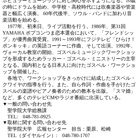
ポピュラーミュージックに対し関心を示すようになる。10歳
の時にドラムを始め、中学校・高校時代には吹奏楽器や管楽
器と幅広く演奏。 60年代後半、ソウル・バンドに加わり音
楽活動を始める。
1977年、初来日、ライブ活動を行う。1986年、第31回
YAMAHA ポプコンつま恋本選会において、「フレンドシッ
プ」が優秀曲賞受賞。1991～1993年にフジテレビ「ひらけ！
ポンキッキ」の英語コーナーに作曲、そして出演。1992年、
ヴォーカル教室の開始、ゴスペルミュージックワークショッ
プを形成するためラッカー・ゴスペル・ミニストリーの主宰
となる。国内初となる日本人に向けたゴスペル・ワークショ
ップを開催した。
各地で、ワークショップをきっかけに結成したゴスペル・
クワイヤの指導を行う。また、自ら作詞・作曲を手がけたゴ
スペルの楽譜やピアノ奏者のための教本を出版。「スマ婚」
など、多くのテレビCMやラジオ番組に出演している。
▼一般の問い合わせ先
聖学院大学総務課
TEL: 048-781-0925
▼取材に関する問い合わせ先
聖学院大学 広報センター 担当：栗原、松崎
TEL（ダイヤルイン）: 048-780-1707