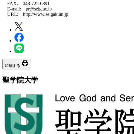
FAX: 048-725-6891
E-mail: pr@seig.ac.jp
URL: http://www.seigakuin.jp
print
印刷する
聖学院大学