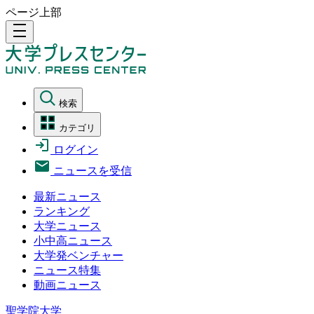
ページ上部
density_medium
検索
カテゴリ
ログイン
ニュースを受信
最新ニュース
ランキング
大学ニュース
小中高ニュース
大学発ベンチャー
ニュース特集
動画ニュース
聖学院大学