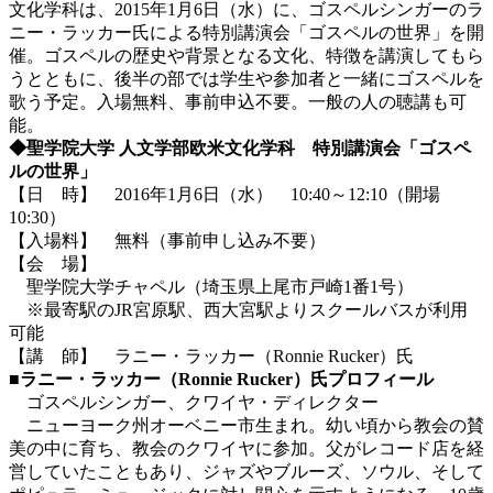
文化学科は、2015年1月6日（水）に、ゴスペルシンガーのラ
ニー・ラッカー氏による特別講演会「ゴスペルの世界」を開
催。ゴスペルの歴史や背景となる文化、特徴を講演してもら
うとともに、後半の部では学生や参加者と一緒にゴスペルを
歌う予定。入場無料、事前申込不要。一般の人の聴講も可
能。
◆聖学院大学 人文学部欧米文化学科 特別講演会「ゴスペ
ルの世界」
【日 時】 2016年1月6日（水） 10:40～12:10（開場
10:30）
【入場料】 無料（事前申し込み不要）
【会 場】
聖学院大学チャペル（埼玉県上尾市戸崎1番1号）
※最寄駅のJR宮原駅、西大宮駅よりスクールバスが利用
可能
【講 師】 ラニー・ラッカー（Ronnie Rucker）氏
■ラニー・ラッカー（Ronnie Rucker）氏プロフィール
ゴスペルシンガー、クワイヤ・ディレクター
ニューヨーク州オーベニー市生まれ。幼い頃から教会の賛
美の中に育ち、教会のクワイヤに参加。父がレコード店を経
営していたこともあり、ジャズやブルーズ、ソウル、そして