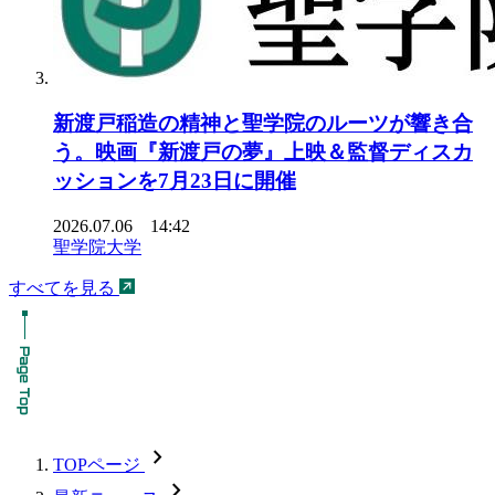
新渡戸稲造の精神と聖学院のルーツが響き合
う。映画『新渡戸の夢』上映＆監督ディスカ
ッションを7月23日に開催
2026.07.06 14:42
聖学院大学
すべてを見る
chevron_forward
TOPページ
chevron_forward