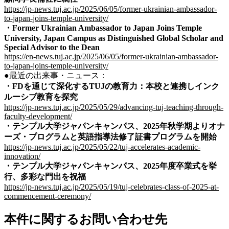
https://jp-news.tuj.ac.jp/2025/06/05/former-ukrainian-ambassador-
to-japan-joins-temple-university/
・
Former Ukrainian Ambassador to Japan Joins Temple
University, Japan Campus as Distinguished Global Scholar and
Special Advisor to the Dean
https://en-news.tuj.ac.jp/2025/06/05/former-ukrainian-ambassador-
to-japan-joins-temple-university/
●最近の出来事・ニュース：
・
FDを通じて深化するTUJの教育力：本校と連携しインク
ルーシブ教育を探究
https://jp-news.tuj.ac.jp/2025/05/29/advancing-tuj-teaching-through-
faculty-development/
・テンプル大学ジャパンキャンパス、2025年秋学期よりオナ
ーズ・プログラムと英語指導法修了証書プログラムを開始
https://jp-news.tuj.ac.jp/2025/05/22/tuj-accelerates-academic-
innovation/
・テンプル大学ジャパンキャンパス、2025年度卒業式を挙
行、多彩な門出を祝福
https://jp-news.tuj.ac.jp/2025/05/19/tuj-celebrates-class-of-2025-at-
commencement-ceremony/
本件に関するお問い合わせ先