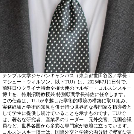
テンプル大学ジャパンキャンパス（東京都世田谷区／学長：
マシュー・ウィルソン、以下TUJ）は、2025年7月1日付で、
前駐日ウクライナ特命全権大使のセルギー・コルスンスキー
博士を、特別招聘教授兼 特別顧問学長補佐に任命します。
この任命は、TUJが卓越した学術的環境の構築に取り組み、
実務経験と学術的知見を併せ持つ世界的な専門家を指導者と
して学生に提供し続けていることを示すものです。TUJで
は、著名な研究者、産業界のリーダー、元外交官、元国会議
員など、世界各国から多彩な専門家が教壇に立っています。
コルスンスキー博士は、国際外交と学術の両分野で豊富な実