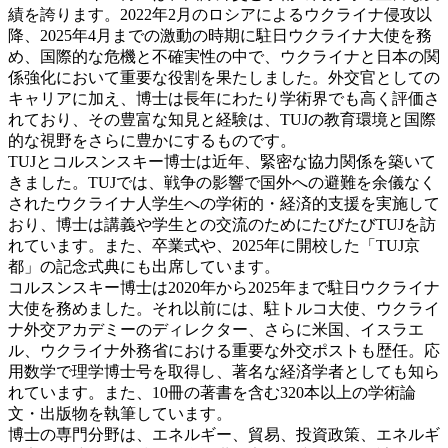
績を誇ります。2022年2月のロシアによるウクライナ侵攻以
降、2025年4月までの激動の時期に駐日ウクライナ大使を務
め、国際的な危機と不確実性の中で、ウクライナと日本の関
係強化において重要な役割を果たしました。外交官としての
キャリアに加え、博士は長年にわたり学術界でも高く評価さ
れており、その豊富な知見と経験は、TUJの教育環境と国際
的な視野をさらに豊かにするものです。
TUJとコルスンスキー博士は近年、緊密な協力関係を築いて
きました。TUJでは、戦争の影響で国外への避難を余儀なく
されたウクライナ人学生への学術的・経済的支援を実施して
おり、博士は講義や学生との交流のためにたびたびTUJを訪
れています。また、卒業式や、2025年に開校した「TUJ京
都」の記念式典にも出席しています。
コルスンスキー博士は2020年から2025年まで駐日ウクライナ
大使を務めました。それ以前には、駐トルコ大使、ウクライ
ナ外交アカデミーのディレクター、さらに米国、イスラエ
ル、ウクライナ外務省における重要な外交ポストも歴任。応
用数学で理学博士号を取得し、著名な経済学者としても知ら
れています。また、10冊の著書を含む320本以上の学術論
文・出版物を執筆しています。
博士の専門分野は、エネルギー、貿易、投資政策、エネルギ