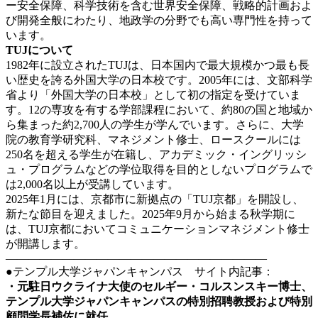
ー安全保障、科学技術を含む世界安全保障、戦略的計画およ
び開発全般にわたり、地政学の分野でも高い専門性を持って
います。
TUJについて
1982年に設立されたTUJは、日本国内で最大規模かつ最も長
い歴史を誇る外国大学の日本校です。2005年には、文部科学
省より「外国大学の日本校」として初の指定を受けていま
す。12の専攻を有する学部課程において、約80の国と地域か
ら集まった約2,700人の学生が学んでいます。さらに、大学
院の教育学研究科、マネジメント修士、ロースクールには
250名を超える学生が在籍し、アカデミック・イングリッシ
ュ・プログラムなどの学位取得を目的としないプログラムで
は2,000名以上が受講しています。
2025年1月には、京都市に新拠点の「TUJ京都」を開設し、
新たな節目を迎えました。2025年9月から始まる秋学期に
は、TUJ京都においてコミュニケーションマネジメント修士
が開講します。
———————————————————————
●テンプル大学ジャパンキャンパス サイト内記事：
・
元駐日ウクライナ大使のセルギー・コルスンスキー博士、
テンプル大学ジャパンキャンパスの特別招聘教授および特別
顧問学長補佐に就任