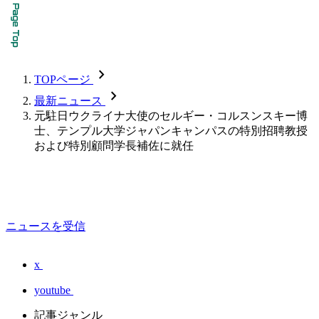
chevron_forward
TOPページ
chevron_forward
最新ニュース
元駐日ウクライナ大使のセルギー・コルスンスキー博
士、テンプル大学ジャパンキャンパスの特別招聘教授
および特別顧問学長補佐に就任
ニュースを受信
x
youtube
記事ジャンル