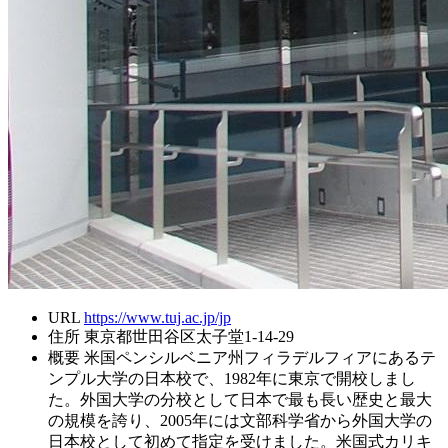
URL
https://www.tuj.ac.jp/jp
住所
東京都世田谷区太子堂1-14-29
概要
米国ペンシルベニア州フィラデルフィアにあるテ
ンプル大学の日本校で、1982年に東京で開校しまし
た。外国大学の分校として日本で最も長い歴史と最大
の規模を誇り、2005年には文部科学省から外国大学の
日本校として初めて指定を受けました。米国式カリキ