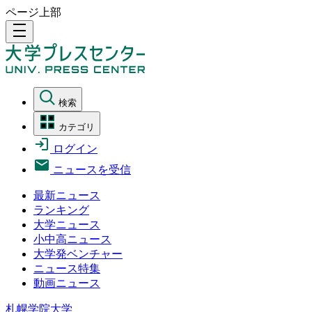
ページ上部
density_medium
検索
カテゴリ
ログイン
ニュースを受信
最新ニュース
ランキング
大学ニュース
小中高ニュース
大学発ベンチャー
ニュース特集
動画ニュース
札幌学院大学