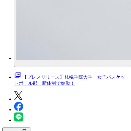
picture_as_pdf
【プレスリリース】札幌学院大学 女子バスケッ
トボール部 新体制で始動！