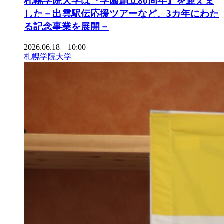
札幌学院大学は『学園創立80周年』を迎えま
した－出雲駅伝応援ツアーなど、3カ年にわた
る記念事業を展開－
2026.06.18 10:00
札幌学院大学