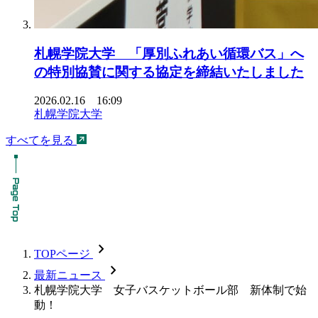
札幌学院大学 「厚別ふれあい循環バス」へ
の特別協賛に関する協定を締結いたしました
2026.02.16 16:09
札幌学院大学
すべてを見る
chevron_forward
TOPページ
chevron_forward
最新ニュース
札幌学院大学 女子バスケットボール部 新体制で始
動！