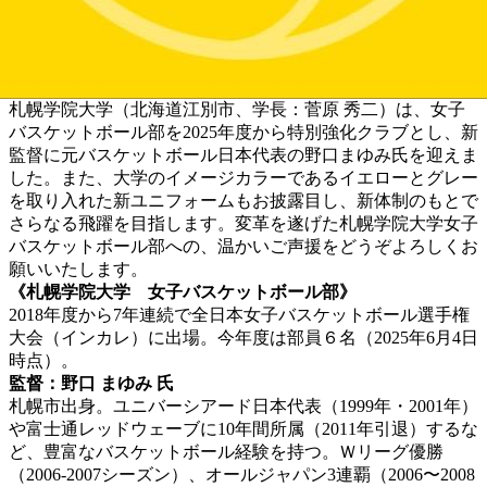
札幌学院大学（北海道江別市、学長：菅原 秀二）は、女子
バスケットボール部を2025年度から特別強化クラブとし、新
監督に元バスケットボール日本代表の野口まゆみ氏を迎えま
した。また、大学のイメージカラーであるイエローとグレー
を取り入れた新ユニフォームもお披露目し、新体制のもとで
さらなる飛躍を目指します。変革を遂げた札幌学院大学女子
バスケットボール部への、温かいご声援をどうぞよろしくお
願いいたします。
《札幌学院大学 女子バスケットボール部》
2018年度から7年連続で全日本女子バスケットボール選手権
大会（インカレ）に出場。今年度は部員６名（2025年6月4日
時点）。
監督：野口 まゆみ 氏
札幌市出身。ユニバーシアード日本代表（1999年・2001年）
や富士通レッドウェーブに10年間所属（2011年引退）するな
ど、豊富なバスケットボール経験を持つ。Ｗリーグ優勝
（2006-2007シーズン）、オールジャパン3連覇（2006〜2008