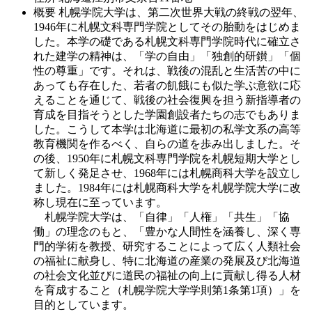
概要
札幌学院大学は、第二次世界大戦の終戦の翌年、
1946年に札幌文科専門学院としてその胎動をはじめま
した。本学の礎である札幌文科専門学院時代に確立さ
れた建学の精神は、「学の自由」「独創的研鑚」「個
性の尊重」です。それは、戦後の混乱と生活苦の中に
あっても存在した、若者の飢餓にも似た学ぶ意欲に応
えることを通じて、戦後の社会復興を担う新指導者の
育成を目指そうとした学園創設者たちの志でもありま
した。こうして本学は北海道に最初の私学文系の高等
教育機関を作るべく、自らの道を歩み出しました。そ
の後、1950年に札幌文科専門学院を札幌短期大学とし
て新しく発足させ、1968年には札幌商科大学を設立し
ました。1984年には札幌商科大学を札幌学院大学に改
称し現在に至っています。
札幌学院大学は、「自律」「人権」「共生」「協
働」の理念のもと、「豊かな人間性を涵養し、深く専
門的学術を教授、研究することによって広く人類社会
の福祉に献身し、特に北海道の産業の発展及び北海道
の社会文化並びに道民の福祉の向上に貢献し得る人材
を育成すること（札幌学院大学学則第1条第1項）」を
目的としています。