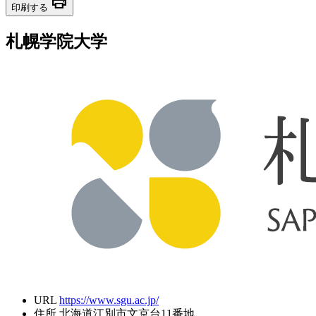
print
印刷する
札幌学院大学
URL
https://www.sgu.ac.jp/
住所
北海道江別市文京台11番地