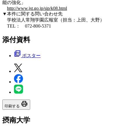
能の強化」
http://www.jst.go.jp/sip/k08.html
▼本件に関する問い合わせ先
学校法人常翔学園広報室（担当：上田、大野）
TEL： 072-800-5371
添付資料
picture_as_pdf
ポスター
print
印刷する
摂南大学