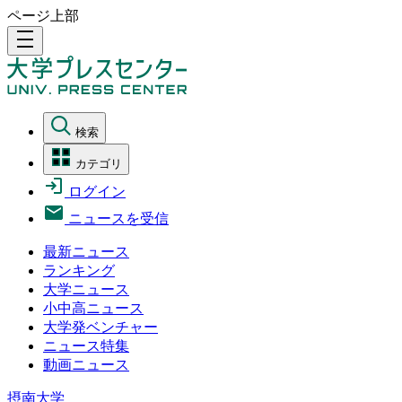
ページ上部
density_medium
検索
カテゴリ
ログイン
ニュースを受信
最新ニュース
ランキング
大学ニュース
小中高ニュース
大学発ベンチャー
ニュース特集
動画ニュース
摂南大学