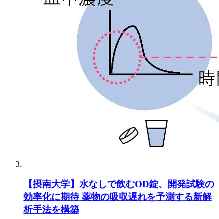
【摂南大学】水なしで飲むOD錠、開発試験の
効率化に期待 薬物の吸収遅れを予測する新解
析手法を構築