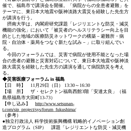
催で、福島市で講演会を開催。「病院からの全患者避難」を
テーマに、東日本大地震や阪神淡路大震災を経験した先生方
が講演を行う。
摂南大学は、内閣府研究課題「レジリエントな防災・減災
機能の強化」において「被災者のヘルスリテラシー向上を目
的とした地域の医療防災ネットワークの構築－避難所・病
院・自治体・薬局をつなぐ新たな試み－」に取り組んでい
る。
今回のフォーラムでは、災害で病院が使用不能となった場
合の患者の避難と災害対応について、東日本大地震や阪神淡
路大震災を経験した先生方の講演を通して病院防災を考え
る。
◆災害医療フォーラム in 福島
【日 時】 11月29日（日） 13:30～16:30
【場 所】 ザ・セレクトン福島西館3階「安達太良」（福
島県福島市大田町13-73）
【申し込み】
http://www.setsunan-
t.com/sip_project/sys/forum_fukushima/
（参考）
●独立行政法人 科学技術振興機構 戦略的イノベーション創
造プログラム（SIP） 課題「レジリエントな防災・減災機