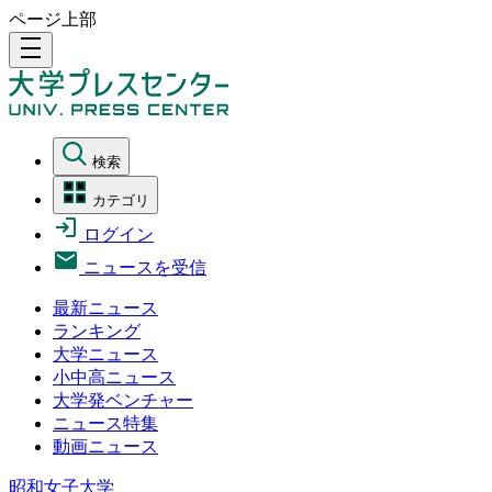
ページ上部
density_medium
検索
カテゴリ
ログイン
ニュースを受信
最新ニュース
ランキング
大学ニュース
小中高ニュース
大学発ベンチャー
ニュース特集
動画ニュース
昭和女子大学