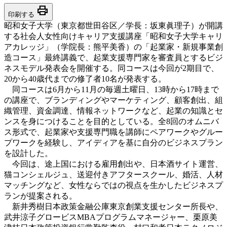
print
印刷する
昭和女子大学（東京都世田谷区／学長：坂東眞理子）が開講
する社会人女性向けキャリア支援講座「昭和女子大学キャリ
アカレッジ」（学院長：熊平美香）の「起業家・新規事業創
造コース」最終講義で、起業支援専門家を審査員とするビジ
ネスモデル発表会を開催する。同コースは今回が2期目で、
20から40歳代までの修了者10名が発表する。
同コースは6月から11月の毎週土曜日、13時から17時まで
の講座で、ブランディングやマーケティング、顧客創出、組
織管理、資金調達、情報ネットワークなど、起業の知識とセ
ンスを身につけることを目的としている。全8回のオムニバ
ス形式で、起業家や支援専門職を講師にペアワークやグルー
プワークを経験し、アイディアを基に自分のビジネスプラン
を設計した。
今回は、途上国における雇用創出や、日本酒サイト運営、
猫コンシェルジュ、送迎付きアフタースクール、婚活、人材
マッチングなど、女性ならではの視点を生かしたビジネスプ
ランが提案される。
新井秀樹日本政策金融公庫東京創業支援センター所長や、
武井涼子グロービスMBAプログラムマネージャー、栗原美