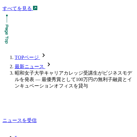
すべてを見る
chevron_forward
TOPページ
chevron_forward
最新ニュース
昭和女子大学キャリアカレッジ受講生がビジネスモデ
ルを発表 — 最優秀賞として100万円の無利子融資とイ
ンキュベーションオフィスを貸与
ニュースを受信
x