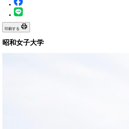
print
印刷する
昭和女子大学