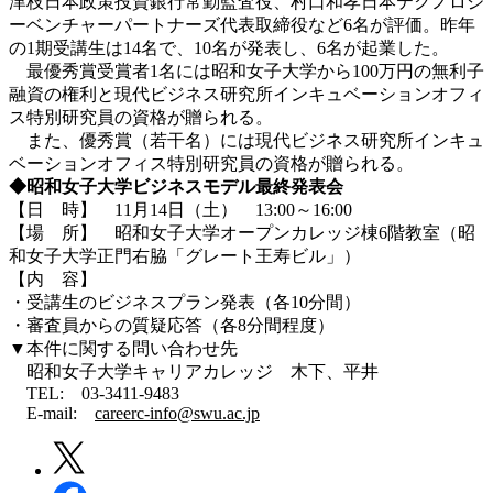
津枝日本政策投資銀行常勤監査役、村口和孝日本テクノロジ
ーベンチャーパートナーズ代表取締役など6名が評価。昨年
の1期受講生は14名で、10名が発表し、6名が起業した。
最優秀賞受賞者1名には昭和女子大学から100万円の無利子
融資の権利と現代ビジネス研究所インキュベーションオフィ
ス特別研究員の資格が贈られる。
また、優秀賞（若干名）には現代ビジネス研究所インキュ
ベーションオフィス特別研究員の資格が贈られる。
◆昭和女子大学ビジネスモデル最終発表会
【日 時】 11月14日（土） 13:00～16:00
【場 所】 昭和女子大学オープンカレッジ棟6階教室（昭
和女子大学正門右脇「グレート王寿ビル」）
【内 容】
・受講生のビジネスプラン発表（各10分間）
・審査員からの質疑応答（各8分間程度）
▼本件に関する問い合わせ先
昭和女子大学キャリアカレッジ 木下、平井
TEL: 03-3411-9483
E-mail:
careerc-info@swu.ac.jp