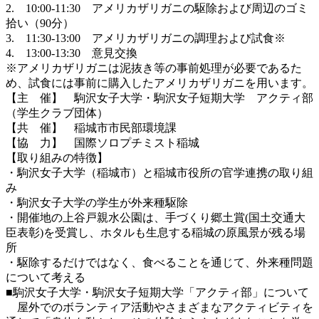
2. 10:00-11:30 アメリカザリガニの駆除および周辺のゴミ
拾い（90分）
3. 11:30-13:00 アメリカザリガニの調理および試食※
4. 13:00-13:30 意見交換
※アメリカザリガニは泥抜き等の事前処理が必要であるた
め、試食には事前に購入したアメリカザリガニを用います。
【主 催】 駒沢女子大学・駒沢女子短期大学 アクティ部
（学生クラブ団体）
【共 催】 稲城市市民部環境課
【協 力】 国際ソロプチミスト稲城
【取り組みの特徴】
・駒沢女子大学（稲城市）と稲城市役所の官学連携の取り組
み
・駒沢女子大学の学生が外来種駆除
・開催地の上谷戸親水公園は、手づくり郷土賞(国土交通大
臣表彰)を受賞し、ホタルも生息する稲城の原風景が残る場
所
・駆除するだけではなく、食べることを通じて、外来種問題
について考える
■駒沢女子大学・駒沢女子短期大学「アクティ部」について
屋外でのボランティア活動やさまざまなアクティビティを