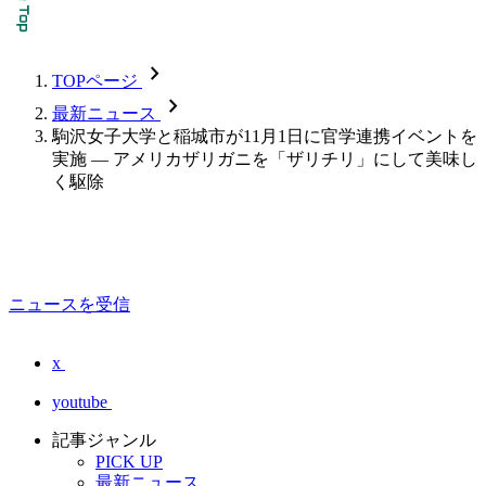
chevron_forward
TOPページ
chevron_forward
最新ニュース
駒沢女子大学と稲城市が11月1日に官学連携イベントを
実施 — アメリカザリガニを「ザリチリ」にして美味し
く駆除
ニュースを受信
x
youtube
記事ジャンル
PICK UP
最新ニュース