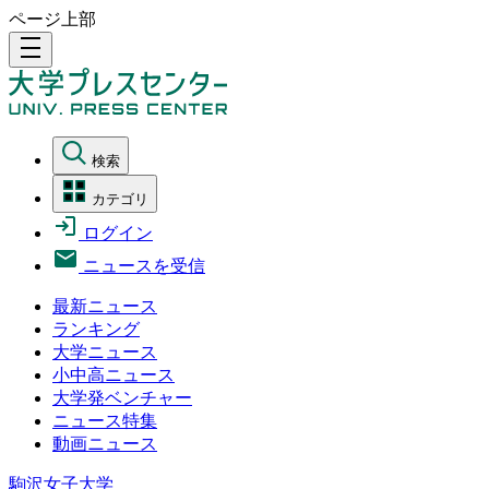
ページ上部
density_medium
検索
カテゴリ
ログイン
ニュースを受信
最新ニュース
ランキング
大学ニュース
小中高ニュース
大学発ベンチャー
ニュース特集
動画ニュース
駒沢女子大学