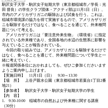
駒沢女子大学・駒沢女子短期大学（東京都稲城市／学長：光
田 督良）の学生クラブ団体・アクティ部は11月1日（日）、
市内のアメリカザリガニの駆除および試食を行う。これは、
稲城市環境課の協力を得て実施するもので、アメリカザリガ
ニを駆除するだけではなく、食べることを通じて、外来種問
題について考える。
アメリカザリガニは「要注意外来生物」（環境省）に指定
されている外来種であり、全国各地の水辺の生態系に影響を
与えていることが報告されている。
今回の取り組みでは、アメリカザリガニを駆除するだけで
はなく、食べることを通じて、外来種問題について学生と一
緒に考えていく。
※報道関係各位におかれましても、ぜひご参加くださいます
ようご案内申し上げます。
【実施日時】 11月1日（日） 9:30～13:30
【場 所】 上谷戸親水公園（東京都稲城市若葉台1丁目2番
地21）
【参加者】 駒沢女子大学・駒沢女子短期大学の学生
【内 容】
1. 9:30-10:00 稲城市の自然および外来種に関する講座
（30分）