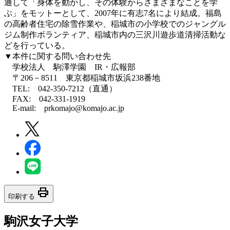
通して「身体を動かし、その体験からさまざまなことを学
ぶ」をモットーとして、2007年に有志7名により結成。福島
の高齢者住宅の除雪作業や、稲城市の小学校でのジャングル
ジム制作ボランティア、稲城市内の三沢川遊歩道清掃活動な
どを行っている。
▼本件に関する問い合わせ先
学校法人 駒澤学園 IR・広報部
〒206－8511 東京都稲城市坂浜238番地
TEL: 042-350-7212（直通）
FAX: 042-331-1919
E-mail: prkomajo@komajo.ac.jp
print
印刷する
駒沢女子大学