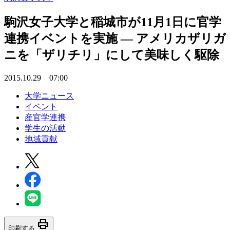
駒沢女子大学と稲城市が11月1日に官学
連携イベントを実施 — アメリカザリガ
ニを「ザリチリ」にして美味しく駆除
2015.10.29 07:00
大学ニュース
イベント
産官学連携
学生の活動
地域貢献
print
印刷する