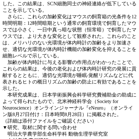
した。この結果は、SCN細胞同士の神経連絡が低下している
ことを示している。
さらに、これらの加齢変化はマウスの飼育箱の光条件を12
時間明期：12時間暗期という通常の飼育環境で飼育したマウ
スでは小さく、一日中真っ暗な状態（恒常暗）で飼育したマ
ウスでは、より大きな変化として観察された。これらのこと
は、メリハリのない光環境が体内時計の加齢をより加速さ
せ、適切な光環境が体内時計機能の加齢変化を抑えることを
細胞レベルで示している。
加齢が体内時計に与える影響の作用点がわかったことで、
これらの結果は、今後の老化および体内時計研究の発展に貢
献するとともに、適切な光環境が睡眠‐覚醒リズムなどに代
表されるヒトの概日リズムの加齢の防止に有効であることを
示した。
本研究成果は、日本学術振興会科学研究費補助金の助成に
よって得られたもので、北米神経科学会（Society for
Neuroscience）オンラインジャーナル『eNeuro』（オンライ
ン版8月27日付け：日本時間8月28日）に掲載された。
（詳細は添付ファイルをご確認ください）
▼研究、取材に関する問い合わせ
明治大学農学部生命科学科 動物生理学研究室