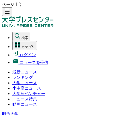
ページ上部
density_medium
検索
カテゴリ
ログイン
ニュースを受信
最新ニュース
ランキング
大学ニュース
小中高ニュース
大学発ベンチャー
ニュース特集
動画ニュース
明治大学