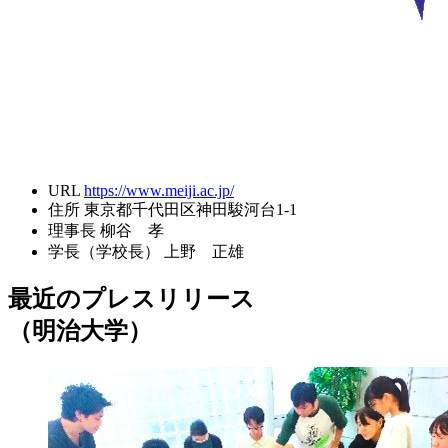
URL
https://www.meiji.ac.jp/
住所
東京都千代田区神田駿河台1-1
理事長
柳谷 孝
学長（学校長）
上野 正雄
最近のプレスリリース
（明治大学）