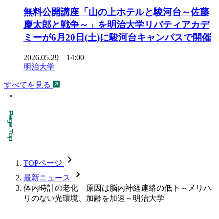
無料公開講座「山の上ホテルと駿河台～佐藤
慶太郎と戦争～」を明治大学リバティアカデ
ミーが6月20日(土)に駿河台キャンパスで開催
2026.05.29 14:00
明治大学
すべてを見る
chevron_forward
TOPページ
chevron_forward
最新ニュース
体内時計の老化 原因は脳内神経連絡の低下～メリハ
リのない光環境、加齢を加速～明治大学