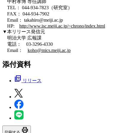
中村孝博 専任講師
TEL： 044-934-7823（研究室）
FAX： 044-934-7902
Email： takahiro@meiji.ac.jp
HP:
http://www.isc.meiji.ac.jp/~chrono/index.html
▼本リリース発信元
明治大学 広報課
電話： 03-3296-4330
Email：
koho@mics.meiji.ac.jp
添付資料
picture_as_pdf
リリース
print
印刷する