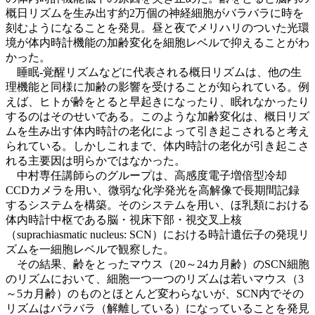
概日リズムを生み出す約2万個の神経細胞がバラバラに時を
刻むようになることを発見。昼と夜でメリハリのついた光環
境が体内時計機能の加齢変化を細胞レベルで抑えることがわ
かった。
睡眠‐覚醒リズムなどに代表される概日リズムは、他の生
理機能と同様に加齢の影響を受けることが知られている。例
えば、ヒトが齢をとると早起きになったり、眠れなかったり
するのはそのせいである。このような加齢変化は、概日リズ
ムを生み出す体内時計の老化によって引き起こされると考え
られている。しかしこれまで、体内時計の老化が引き起こさ
れる主要因は明らかではなかった。
中村専任講師らのグループは、高感度電子増倍型冷却
CCDカメラを用い、微弱な化学発光を高解像で長期間記録
するシステムを構築。そのシステムを用い、ほ乳類における
体内時計中枢である脳・視床下部・視交叉上核
（suprachiasmatic nucleus: SCN）における時計遺伝子の発現リ
ズムを一細胞レベルで観察した。
その結果、齢をとったマウス（20～24カ月齢）のSCN細胞
のリズムにおいて、細胞一つ一つのリズムは若いマウス（3
～5カ月齢）のものとほとんど変わらないが、SCN内でその
リズムはバラバラ（解離している）になっていることを発見