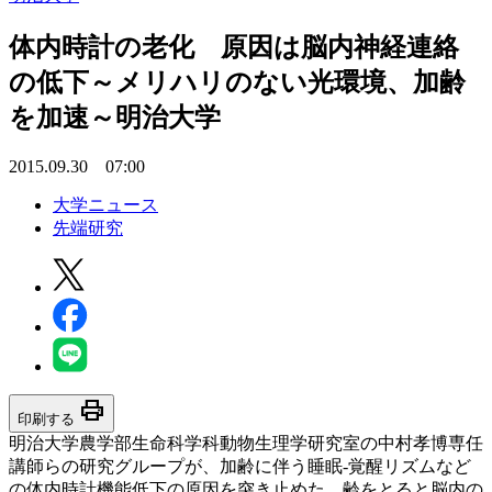
体内時計の老化 原因は脳内神経連絡
の低下～メリハリのない光環境、加齢
を加速～明治大学
2015.09.30 07:00
大学ニュース
先端研究
print
印刷する
明治大学農学部生命科学科動物生理学研究室の中村孝博専任
講師らの研究グループが、加齢に伴う睡眠-覚醒リズムなど
の体内時計機能低下の原因を突き止めた。齢をとると脳内の