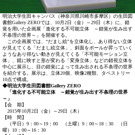
明治大学生田キャンパス（神奈川県川崎市多摩区）の生田図
書館Gallery ZEROでは、10月2日（金）～29日（木）に、錯
覚を用いた企画展「進化する不可能立体 ～錯覚が生み出す
不条理の世界～」を開催する。
この企画展では、“だまし絵”を立体化し、あり得ない立体
が見えてくる「だまし絵立体」、斜面をボールが昇っていく
ようなあり得ない動きが見えてくる「不可能モーション立
体」、鏡に映すと形が変わる「変身立体」などの錯視立体を
中心に展示し、目の錯覚によって生み出される不条理の世界
を紹介する。展示は、立体20個、映像2種類、タペストリー
10点で構成。
◆明治大学生田図書館Gallery ZERO
「進化する不可能立体 ～錯覚が生み出す不条理の世界
～」
【会 期】
2015年10月2日（金）～29日（木）
【時 間】
（平日）9：00～19：00 （土曜）9：00～18：30 （日
曜）10：00～16：30