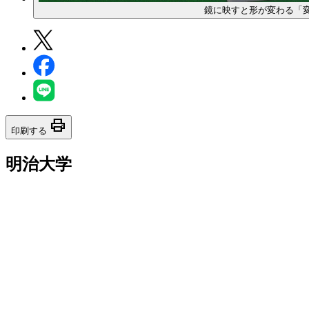
鏡に映すと形が変わる「
print
印刷する
明治大学