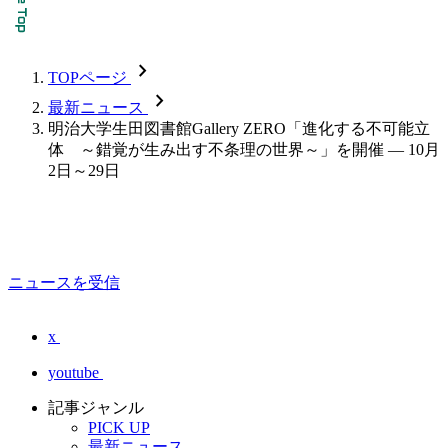
chevron_forward
TOPページ
chevron_forward
最新ニュース
明治大学生田図書館Gallery ZERO「進化する不可能立
体 ～錯覚が生み出す不条理の世界～」を開催 — 10月
2日～29日
ニュースを受信
x
youtube
記事ジャンル
PICK UP
最新ニュース