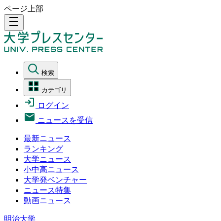
ページ上部
density_medium
検索
カテゴリ
ログイン
ニュースを受信
最新ニュース
ランキング
大学ニュース
小中高ニュース
大学発ベンチャー
ニュース特集
動画ニュース
明治大学