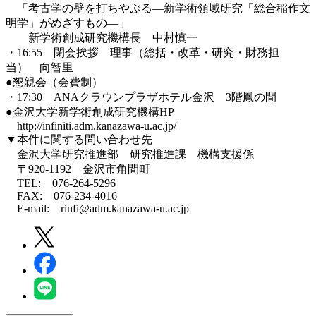
「考古学の壁を打ちやぶる―新学術領域研究「総合稲作文
明学」がめざすもの―」
新学術創成研究機構長 中村慎一
・16:55 閉会挨拶 理事（総括・改革・研究・財務担
当） 向智里
●懇親会（会費制）
・17:30 ANAクラウンプラザホテル金沢 3階鳳の間
●金沢大学新学術創成研究機構HP
http://infiniti.adm.kanazawa-u.ac.jp/
▼本件に関する問い合わせ先
金沢大学研究推進部 研究推進課 機構支援係
〒920-1192 金沢市角間町
TEL: 076-264-5296
FAX: 076-234-4016
E-mail: rinfi@adm.kanazawa-u.ac.jp