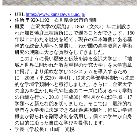
URL
https://www.kanazawa-u.ac.jp/
住所
〒920-1192 石川県金沢市角間町
概要
金沢大学の源流は，1862（文久2）年に創設さ
れた加賀藩彦三種痘所にまで遡ることができます。150
年以上にわたる歴史を経て，現在の日本海側にある基
幹的な総合大学へと発展し，わが国の高等教育と学術
研究の興隆に大きな貢献をしてきました。
このように長い歴史と伝統を誇る金沢大学は，「地
域と世界に開かれた教育重視の研究大学」を大学憲章
に掲げ，より柔軟な学びのシステムを導入するため
に，2008（平成20）年4月，従来の学部学科制から先進
的な学域学類制へと移行しました。さらに，金沢大学
の強みを生かし時代や社会のニーズに応えるべく学類
の再編を行い，2018（平成30）年4月からは3学域・17
学類へと新たな舵を切りました。そこでは，最終的な
専門を入学後に決定できる経過選択制と，幅広い学習
機会が得られる副専攻制を活用し，個々の学生が自身
の目的に沿った自由な学びを提供します。
学長（学校長）
山崎 光悦