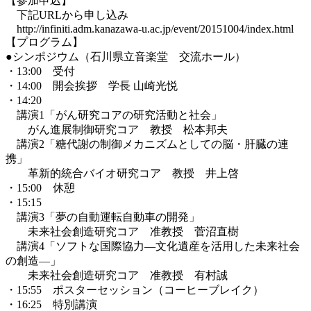
【参加申込】
下記URLから申し込み
http://infiniti.adm.kanazawa-u.ac.jp/event/20151004/index.html
【プログラム】
●シンポジウム（石川県立音楽堂 交流ホール）
・13:00 受付
・14:00 開会挨拶 学長 山崎光悦
・14:20
講演1「がん研究コアの研究活動と社会」
がん進展制御研究コア 教授 松本邦夫
講演2「糖代謝の制御メカニズムとしての脳・肝臓の連
携」
革新的統合バイオ研究コア 教授 井上啓
・15:00 休憩
・15:15
講演3「夢の自動運転自動車の開発」
未来社会創造研究コア 准教授 菅沼直樹
講演4「ソフトな国際協力―文化遺産を活用した未来社会
の創造―」
未来社会創造研究コア 准教授 有村誠
・15:55 ポスターセッション（コーヒーブレイク）
・16:25 特別講演