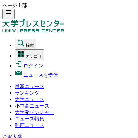
ページ上部
density_medium
検索
カテゴリ
ログイン
ニュースを受信
最新ニュース
ランキング
大学ニュース
小中高ニュース
大学発ベンチャー
ニュース特集
動画ニュース
金沢大学