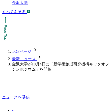
金沢大学
すべてを見る
chevron_forward
TOPページ
chevron_forward
最新ニュース
金沢大学が10月4日に「新学術創成研究機構キックオフ
シンポジウム」を開催
ニュースを受信
x