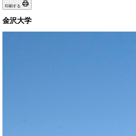
print
印刷する
金沢大学