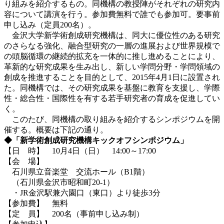
り組みを紹介するもの。同機構の教授陣がそれぞれの研究内
容について講演を行う。参加費無料で誰でも参加可。要事前
申し込み（定員200名）。
金沢大学新学術創成研究機構は、同大に優位性のある研究
のさらなる強化、融合型研究の一層の進展および世界規模で
の頭脳循環の継続的拡充を一体的に推し進めることにより、
革新的な研究成果を生み出し、新しい学問分野・学問領域の
創成を推進することを目的として、2015年4月1日に設置され
た。同機構では、その研究成果を基盤に教育を支援し、学際
性・総合性・国際性を有する若手研究者の育成を促進してい
く。
このたび、同機構の取り組みを紹介するシンポジウムを開
催する。概要は下記の通り。
◆「新学術創成研究機構キックオフシンポジウム」
【日 時】 10月4日（日） 14:00～17:00
【会 場】
石川県立音楽堂 交流ホール（B1階）
（石川県金沢市昭和町20-1）
・JR金沢駅兼六園口（東口）より徒歩3分
【参加費】 無料
【定 員】 200名（事前申し込み制）